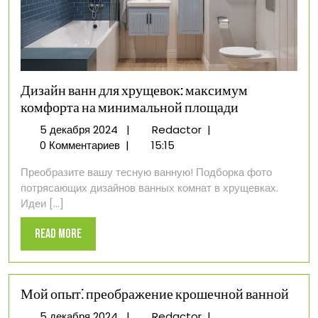
Дизайн ванн для хрущевок: максимум
комфорта на минимальной площади
5
Дизайн
5 декабря 2024
|
Redactor
|
декабря
ванн
0 Комментариев
|
15:15
2024
для
Преобразите вашу тесную ванную! Подборка фото
хрущевок:
потрясающих дизайнов ванных комнат в хрущевках.
максимум
Идеи [...]
комфорта
на
Read
Read More
минимальной
More
площади
Мой опыт⁚ преображение крошечной ванной
5
Мой
5 декабря 2024
|
Redactor
|