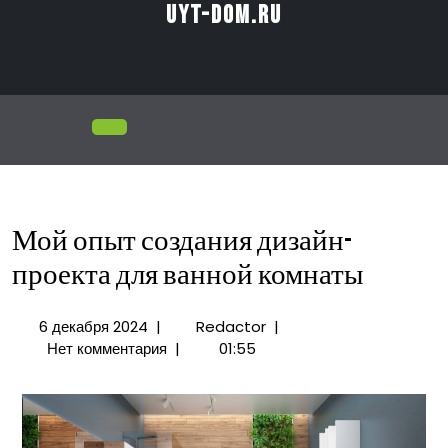
Перейти
uyt-dom.ru
к
содержимому
Открыть
меню
Мой опыт создания дизайн-
проекта для ванной комнаты
6
Мой
6 декабря 2024
|
Redactor
|
декабря
опыт
Нет комментария
|
01:55
2024
создания
дизайн-
проекта
для