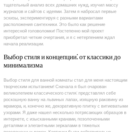
тщательный анализ всех домашних нужд, изучил массу
журналов и сайтов с идеями. Затем я набросал первые
эскизы, экспериментируя с разными вариантами
расположения сантехники. Это было как решение
интересной головоломки! Постепенно мой проект
приобретал четкие очертания, и я с нетерпением ждал
начала реализации.
Выбор стиля и концепции⁚ от классики до
минимализма
Выбор стиля для ванной комнаты стал для меня настоящим
творческим испытанием! Сначала я был очарован
великолепием классического стиля⁚ представлял себе
роскошную ванну на львиных лапах, изящную раковину из
мрамора, и, конечно же, декоративную плитку с витиеватыми
узорами. Я даже нашел несколько потрясающих образцов в
интернете, с изысканными кранами, позолоченными
деталями и элегантными зеркалами в тяжелых
позолоченных рамах. Картинки были действительно