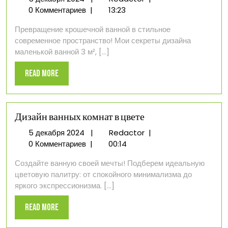
декабря
опыт⁚
0 Комментариев
|
13:23
2024
преображение
Превращение крошечной ванной в стильное
крошечной
современное пространство! Мои секреты дизайна
ванной
маленькой ванной 3 м², [...]
Read
Read More
More
Дизайн ванных комнат в цвете
5
Дизайн
5 декабря 2024
|
Redactor
|
декабря
ванных
0 Комментариев
|
00:14
2024
комнат
Создайте ванную своей мечты! Подберем идеальную
в
цветовую палитру: от спокойного минимализма до
цвете
яркого экспрессионизма. [...]
Read
Read More
More