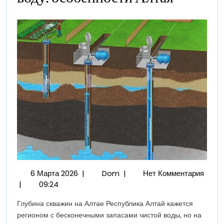
Бурения
Скважин
На
Воду:
Особенности
Алтая
6
Глубина
6 Марта 2026
|
Dom
|
Нет Комментария
Марта
Бурения
|
09:24
2026
Скважин
Глубина скважин на Алтае Республика Алтай кажется
На
регионом с бесконечными запасами чистой воды, но на
Воду: