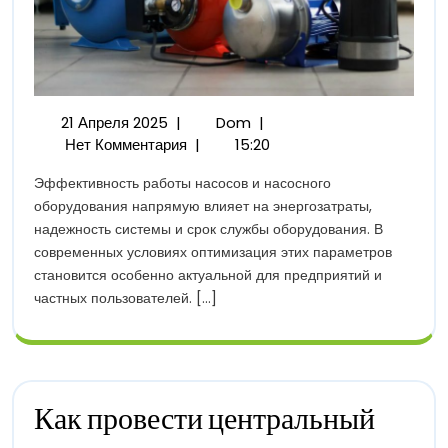
21
Как
21 Апреля 2025
|
Dom
|
Апреля
Повысить
Нет Комментария
|
15:20
2025
Эффективность
Эффективность работы насосов и насосного
Работы
оборудования напрямую влияет на энергозатраты,
Насосов
надежность системы и срок службы оборудования. В
И
современных условиях оптимизация этих параметров
Насосного
становится особенно актуальной для предприятий и
Оборудования
частных пользователей. [...]
Как провести центральный
Как