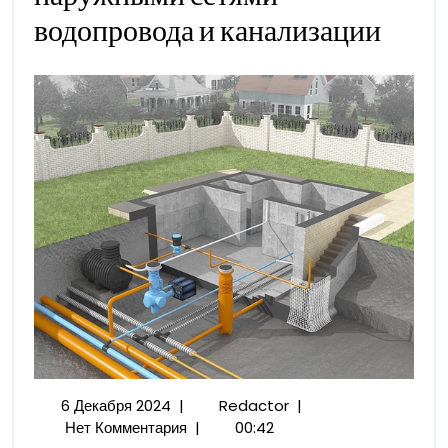
Мои
водопровода и канализации
Приключ
С
Наружны
Сетями
Водопров
И
Канализа
6
Мои
6 Декабря 2024
|
Redactor
|
Декабря
Приключения
Нет Комментария
|
00:42