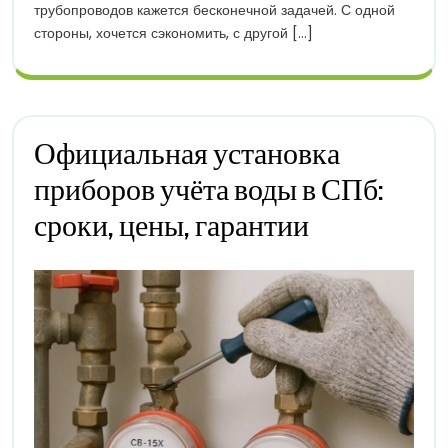
трубопроводов кажется бесконечной задачей. С одной
Один
стороны, хочется сэкономить, с другой [...]
Раз
Смонтировать
И
Забыть
О
Проблемах
Официальная установка
приборов учёта воды в СПб:
Официальная
сроки, цены, гарантии
Установка
Приборов
Учёта
Воды
В
СПб:
Сроки,
Цены,
Гарантии