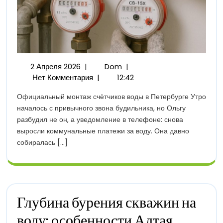
2
Официальная
2 Апреля 2026
|
Dom
|
Апреля
Установка
Нет Комментария
|
12:42
2026
Приборов
Официальный монтаж счётчиков воды в Петербурге Утро
Учёта
началось с привычного звона будильника, но Ольгу
Воды
разбудил не он, а уведомление в телефоне: снова
В
выросли коммунальные платежи за воду. Она давно
СПб:
собиралась [...]
Сроки,
Цены,
Гарантии
Глубина бурения скважин на
Глубина
воду: особенности Алтая