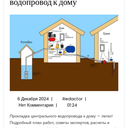
водопровод к дому
Провести
Центральный
Водопровод
К
Дому
6
Как
6 Декабря 2024
|
Redactor
|
Декабря
Провести
Нет Комментария
|
01:24
2024
Центральный
Прокладка центрального водопровода к дому — легко!
Водопровод
Подробный план работ, советы экспертов, расчеты и
К