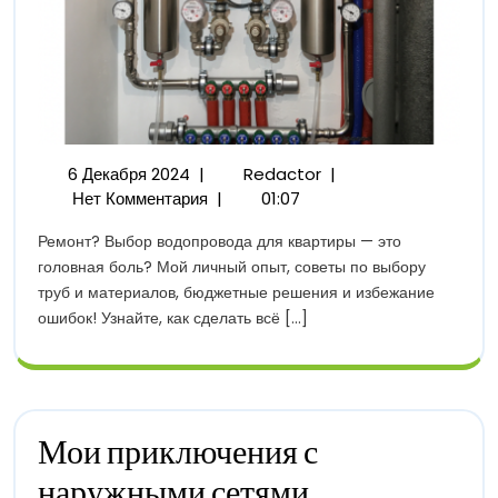
6
Выбор
6 Декабря 2024
|
Redactor
|
Декабря
Водопровода
Нет Комментария
|
01:07
2024
Для
Ремонт? Выбор водопровода для квартиры — это
Квартиры:
головная боль? Мой личный опыт, советы по выбору
Личный
труб и материалов, бюджетные решения и избежание
Опыт
ошибок! Узнайте, как сделать всё [...]
Мои приключения с
наружными сетями