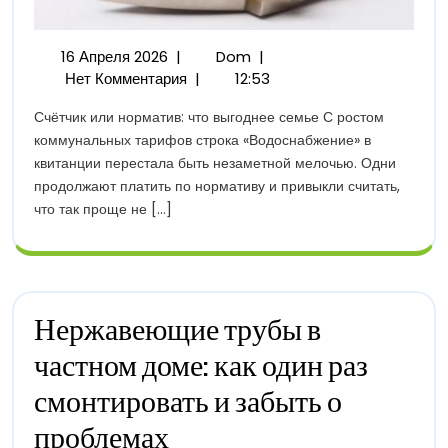
16
Установка
16 Апреля 2026
|
Dom
|
Апреля
Счётчиков
Нет Комментария
|
12:53
2026
Воды
Счётчик или норматив: что выгоднее семье С ростом
Или
коммунальных тарифов строка «Водоснабжение» в
Плата
квитанции перестала быть незаметной мелочью. Одни
По
продолжают платить по нормативу и привыкли считать,
Нормативу:
что так проще не [...]
Что
Сегодня
Выгоднее
Семье
Нержавеющие трубы в
частном доме: как один раз
смонтировать и забыть о
Нержавеющие
проблемах