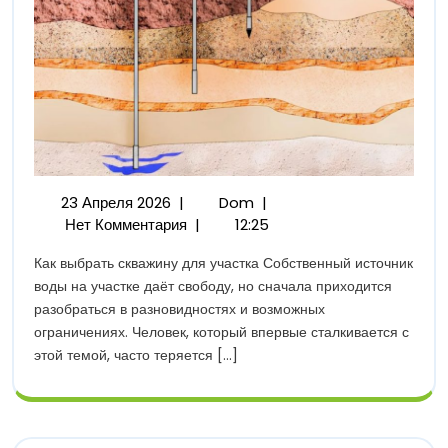
23
Как
23 Апреля 2026
|
Dom
|
Апреля
Выбрать
Нет Комментария
|
12:25
2026
Тип
Как выбрать скважину для участка Собственный источник
Скважины:
воды на участке даёт свободу, но сначала приходится
На
разобраться в разновидностях и возможных
Песок
ограничениях. Человек, который впервые сталкивается с
Или
этой темой, часто теряется [...]
На
Известняк