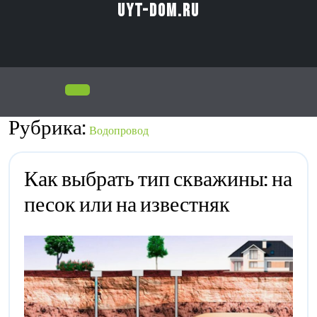
Перейти
uyt-dom.ru
к
содержимому
Открыть
Меню
Рубрика:
Водопровод
Как выбрать тип скважины: на
Как
песок или на известняк
Выбрать
Тип
Скважины:
На
Песок
Или
На
Известняк