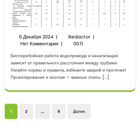
6
Расстояния
6 Декабря 2024
|
Redactor
|
Декабря
От
Нет Комментария
|
00:11
2024
Водопровода
Бесперебойная работа водопровода и канализации
До
зависит от правильного расстояния между трубами.
Канализации
Узнайте нормы и правила, избежите аварий и протечек!
Проектирование и монтаж — важные этапы. [...]
Пагинация
…
1
2
9
Далее
записей