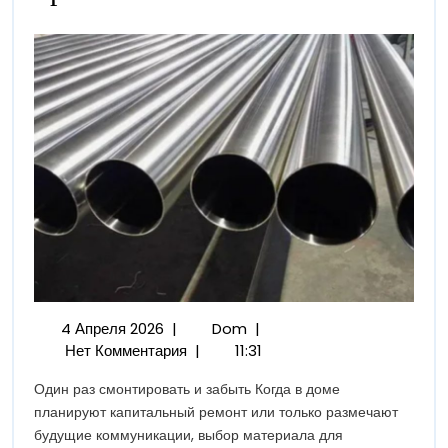
Трубы
В
Частном
Доме:
Как
Один
Раз
Смонтировать
И
Забыть
О
Проблемах
4
Нержавеющие
4 Апреля 2026
|
Dom
|
Апреля
Трубы
Нет Комментария
|
11:31
2026
В
Один раз смонтировать и забыть Когда в доме
Частном
планируют капитальный ремонт или только размечают
Доме:
будущие коммуникации, выбор материала для
Как