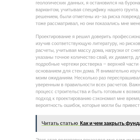
геологических данных, я остановился на буро
вариантом, учитывая специфику нашего грунта.
решением, были отметены из-за риска поврежде
тоже рассматривал, но они показались мне мен
Проектирование я решил доверить профессионал
изучив соответствующую литературу, но риско
расчеты, учитывая массу дома, нагрузки от снег
указаны точное количество свай, их диаметр, д
подробные чертежи ростверка – верхней части 
основанием для стен дома. Я внимательно изучи
моим ожиданиям. Несколько раз переспрашивал
уверенным в правильности всех расчетов. Важ
процесс строительства и быть готовым к возм
подход к проектированию сэкономил мне время,
вероятность ошибок, которые могли бы привест
Читать статью
Как и чем закрыть фун
Этот этап подготовки показался мне самым ва