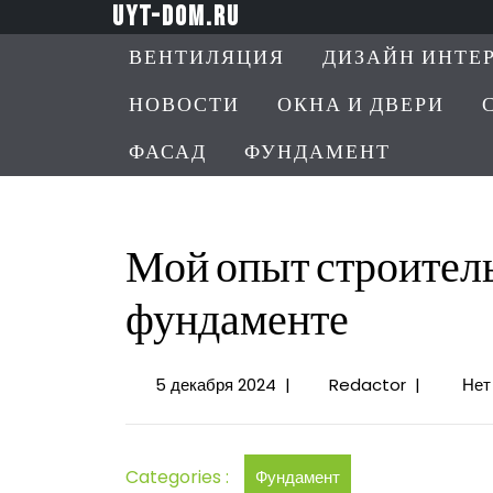
Перейти
uyt-dom.ru
к
ВЕНТИЛЯЦИЯ
ДИЗАЙН ИНТЕ
содержимому
НОВОСТИ
ОКНА И ДВЕРИ
ФАСАД
ФУНДАМЕНТ
Мой опыт строитель
фундаменте
5
Мой
5 декабря 2024
|
Redactor
|
Нет
декабря
опыт
2024
строительс
дома
Categories :
Фундамент
на