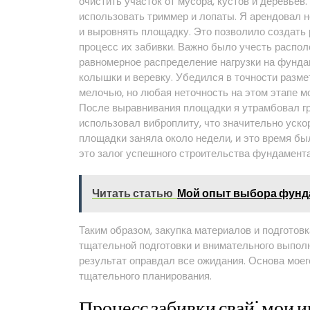
очистить участок от мусора, кустов и деревьев
использовать триммер и лопаты. Я арендовал н
и выровнять площадку. Это позволило создать 
процесс их забивки. Важно было учесть распол
равномерное распределение нагрузки на фунда
колышки и веревку. Убедился в точности разме
мелочью, но любая неточность на этом этапе 
После выравнивания площадки я утрамбовал гру
использовал виброплиту, что значительно ускор
площадки заняла около недели, и это время бы
это залог успешного строительства фундамента
Читать статью
Мой опыт выбора фунд
Таким образом, закупка материалов и подготов
тщательной подготовки и внимательного выполне
результат оправдал все ожидания. Основа моег
тщательного планирования.
Процесс забивки свай⁚ мои 