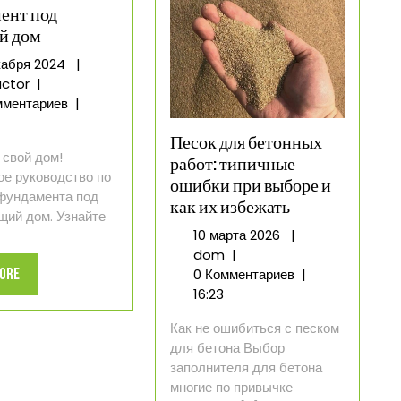
ент под
й дом
5
кабря 2024
|
Как
декабря
ctor
|
заливать
2024
мментариев
|
фундамент
Песок для бетонных
под
 свой дом!
стоящий
работ: типичные
е руководство по
дом
ошибки при выборе и
фундамента под
как их избежать
щий дом. Узнайте
10
10 марта 2026
|
Песок
марта
dom
|
для
2026
Read
0 Комментариев
|
More
бетонных
16:23
More
работ:
Как не ошибиться с песком
типичные
для бетона Выбор
ошибки
заполнителя для бетона
при
многие по привычке
выборе