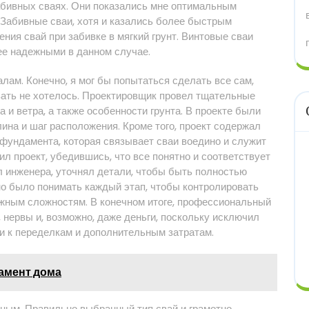
набивных сваях. Они показались мне оптимальным
 Забивные сваи, хотя и казались более быстрым
ния свай при забивке в мягкий грунт. Винтовые сваи
ее надежными в данном случае.
ам. Конечно, я мог бы попытаться сделать все сам,
вать не хотелось. Проектировщик провел тщательные
а и ветра, а также особенности грунта. В проекте были
лина и шаг расположения. Кроме того, проект содержал
фундамента, которая связывает сваи воедино и служит
л проект, убедившись, что все понятно и соответствует
 инженера, уточнял детали, чтобы быть полностью
но было понимать каждый этап, чтобы контролировать
ожным сложностям. В конечном итоге, профессиональный
 нервы и, возможно, даже деньги, поскольку исключил
и к переделкам и дополнительным затратам.
дамент дома
жным. Правильно выбранный тип свай и грамотно