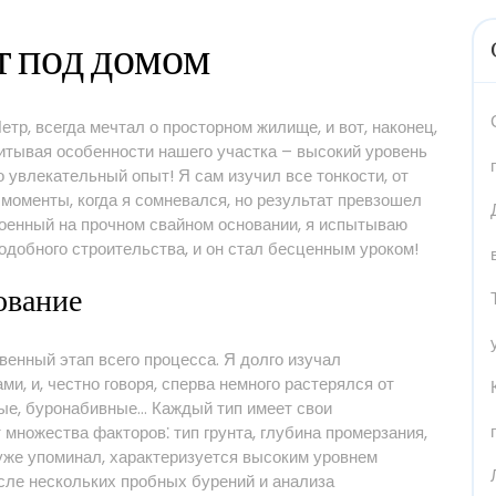
е
 под домом
етр, всегда мечтал о просторном жилище, и вот, наконец,
итывая особенности нашего участка – высокий уровень
 увлекательный опыт! Я сам изучил все тонкости, от
 моменты, когда я сомневался, но результат превзошел
троенный на прочном свайном основании, я испытываю
одобного строительства, и он стал бесценным уроком!
ование
венный этап всего процесса. Я долго изучал
, и, честно говоря, сперва немного растерялся от
ные, буронабивные… Каждый тип имеет свои
 множества факторов⁚ тип грунта, глубина промерзания,
 уже упоминал, характеризуется высоким уровнем
осле нескольких пробных бурений и анализа