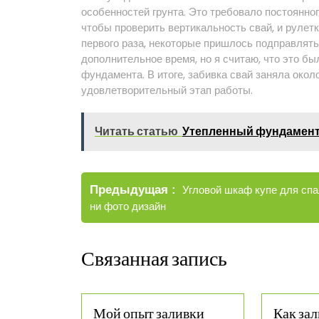
особенностей грунта. Это требовало постоянног
чтобы проверить вертикальность свай, и рулетк
первого раза, некоторые пришлось подправлять
дополнительное время, но я считаю, что это б
фундамента. В итоге, забивка свай заняла окол
удовлетворительный этап работы.
Читать статью
Утепленный фундамент
Навигация
Старые
Предыдущая
Угловой шкаф купе для сп
по
записи
ни фото дизайн
записям
Связанная запись
Мой опыт заливки
Как зал