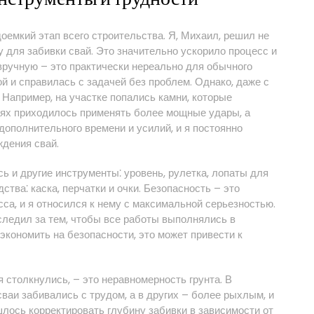
оемкий этап всего строительства. Я, Михаил, решил не
 для забивки свай. Это значительно ускорило процесс и
 вручную – это практически нереально для обычного
й и справилась с задачей без проблем. Однако, даже с
 Например, на участке попались камни, которые
чаях приходилось применять более мощные удары, а
 дополнительного времени и усилий, и я постоянно
ждения свай.
ь и другие инструменты⁚ уровень, рулетка, лопаты для
ства⁚ каска, перчатки и очки. Безопасность – это
са, и я относился к нему с максимальной серьезностью.
следил за тем, чтобы все работы выполнялись в
 экономить на безопасности, это может привести к
 столкнулись, – это неравномерность грунта. В
ваи забивались с трудом, а в других – более рыхлым, и
лось корректировать глубину забивки в зависимости от