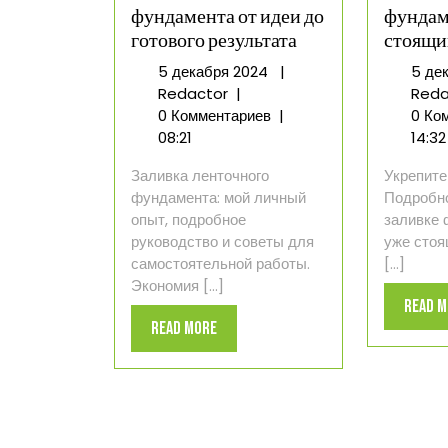
фундамента от идеи до
фундам
готового результата
стоящи
5
5 декабря 2024
|
5 де
Мой
декабря
Redactor
|
Reda
опыт
2024
0 Комментариев
|
0 Ко
заливки
08:21
14:32
фундамента
Заливка ленточного
Укрепите
от
фундамента: мой личный
Подробно
идеи
опыт, подробное
заливке 
до
руководство и советы для
уже стоя
готового
самостоятельной работы.
[...]
результата
Экономия [...]
Read 
Read
Read More
More