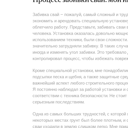
Забивка свай – пожалуй, самый сложный и труд
экономить и арендовать специальную установку
облегчило работу. Представьте, забивать сваи
человека. Установка оказалась довольно мощно
использованием техники, были свои сложности.
значительно затрудняли забивку. В таких слу
иногда и изменять угол забивки. Это требовало
контролировал процесс, чтобы избежать повре
Кроме специальной установки, мне понадобилис
подсыпки песка и щебня, а также защитные сред
важнейший аспект любого строительного процес
Я постоянно наблюдал за работой установки и 
соответствии с техника безопасности. Не стоит
серьезным последствиям.
Одна из самых больших трудностей, с которой я
некоторых местах грунт был более плотным, и с
сваи уходили в землю слишком легко. Мне приш