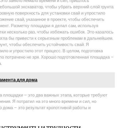
. Это заняло немало времени и сил, пришлось
ебольшой экскаватор, чтобы убрать верхний слой грунта
ровную поверхность для установки свай и упростило
ожение свай, указанное в проекте, чтобы обеспечить
мент. Разметку площадки я делал сам, используя
тки несколько раз, чтобы избежать ошибок. Это казалось
могла бы привести к серьезным проблемам в дальнейшем.
нт, чтобы обеспечить устойчивость свай. Я
ило и упростило этот процесс. В целом, подготовка
ло потрачено не зря. Хорошо подготовленная площадка –
.
амента для дома
ка площадки – это два важных этапа, которые требуют
ния. Я потратил на это много времени и сил, но
о дома – это результат кропотливой работы и
инструменты и трудности