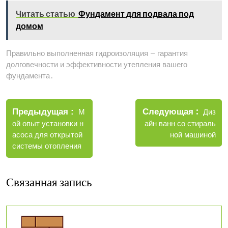
Читать статью
Фундамент для подвала под
домом
Правильно выполненная гидроизоляция – гарантия
долговечности и эффективности утепления вашего
фундамента․
Навигация
Новые
Следующая
по
Старые
Диз
Предыдущая
М
записи
записи
айн ванн со стираль
ой опыт установки н
записям
ной машиной
асоса для открытой
системы отопления
Связанная запись