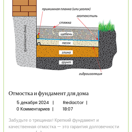
Отмостка и фундамент для дома
5
Отмостка
5 декабря 2024
|
Redactor
|
декабря
и
0 Комментариев
|
18:07
2024
фундамент
Забудьте о трещинах! Крепкий фундамент и
для
качественная отмостка — это гарантия долговечности
дома