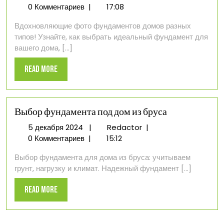
декабря
дома
0 Комментариев
|
17:08
2024
только
Вдохновляющие фото фундаментов домов разных
фото
типов! Узнайте, как выбрать идеальный фундамент для
вашего дома, [...]
Read
Read More
More
Выбор фундамента под дом из бруса
5
Выбор
5 декабря 2024
|
Redactor
|
декабря
фундамента
0 Комментариев
|
15:12
2024
под
Выбор фундамента для дома из бруса: учитываем
дом
грунт, нагрузку и климат. Надежный фундамент [...]
из
бруса
Read
Read More
More