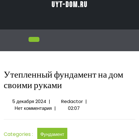
Перейти
uyt-dom.ru
к
содержимому
Открыть
меню
Утепленный фундамент на дом
своими руками
5
Утепленный
5 декабря 2024
|
Redactor
|
декабря
фундамент
Нет комментария
|
02:07
2024
на
дом
своими
Categories :
Фундамент
руками