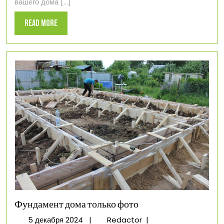
вашего дома [...]
Read
Read More
More
Фундамент дома только фото
5
Фундамент
5 декабря 2024
|
Redactor
|