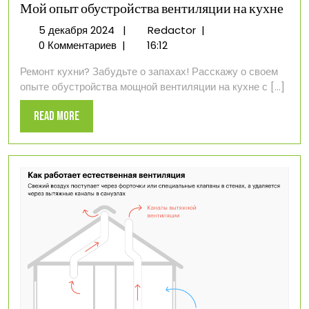
Мой опыт обустройства вентиляции на кухне
5
Мой
5 декабря 2024
|
Redactor
|
декабря
опыт
0 Комментариев
|
16:12
2024
обустройства
Ремонт кухни? Забудьте о запахах! Расскажу о своем
вентиляции
опыте обустройства мощной вентиляции на кухне с [...]
на
кухне
Read
Read More
More