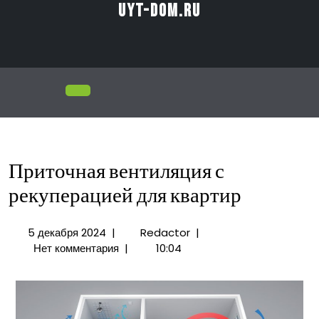
Перейти
uyt-dom.ru
к
содержимому
Открыть
меню
Приточная вентиляция с
рекуперацией для квартир
5
Приточная
5 декабря 2024
|
Redactor
|
декабря
вентиляция
Нет комментария
|
10:04
2024
с
рекуперацией
для
квартир