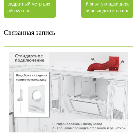
запис
записи
й опыт укладки дере
вадратный метр диз
записям
вянных досок на пол
айн кухонь
Связанная запись