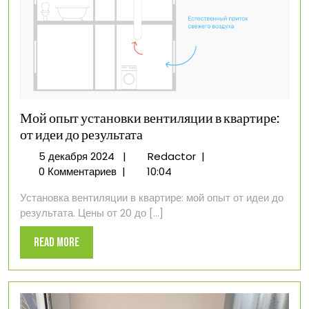
Мой опыт установки вентиляции в квартире:
от идеи до результата
5
Мой
5 декабря 2024
|
Redactor
|
декабря
опыт
0 Комментариев
|
10:04
2024
установки
Установка вентиляции в квартире: мой опыт от идеи до
вентиляции
результата. Цены от 20 до [...]
в
квартире:
Read
Read More
от
More
идеи
до
результата