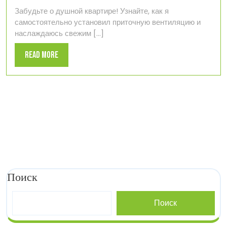
2024
установки
Забудьте о душной квартире! Узнайте, как я
приточной
самостоятельно установил приточную вентиляцию и
вентиляции
наслаждаюсь свежим [...]
в
квартире
Read
Read More
More
Поиск
Поиск