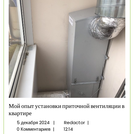
Мой опыт установки приточной вентиляции в
квартире
5
Мой
5 декабря 2024
|
Redactor
|
декабря
опыт
0 Комментариев
|
12:14