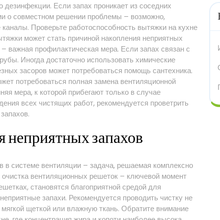
 дезинфекции. Если запах проникает из соседних
ми о совместном решении проблемы – возможно,
каналы. Проверьте работоспособность вытяжки на кухне
вытяжки может стать причиной накопления неприятных
 – важная профилактическая мера. Если запах связан с
трубы. Иногда достаточно использовать химические
ьезных засоров может потребоваться помощь сантехника.
может потребоваться полная замена вентиляционной
няя мера, к которой прибегают только в случае
дения всех чистящих работ, рекомендуется проветрить
запахов.
я неприятных запахов
 в системе вентиляции – задача, решаемая комплексно
я очистка вентиляционных решеток – ключевой момент
решетках, становятся благоприятной средой для
неприятные запахи. Рекомендуется проводить чистку не
с мягкой щеткой или влажную ткань. Обратите внимание
не, где концентрация жира и копоти наиболее высока,