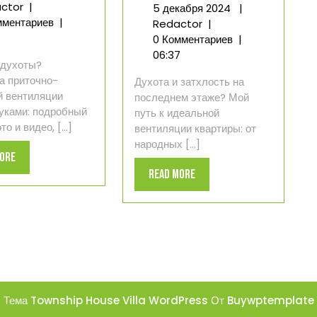
Мой
декабря
ctor
|
5
5 декабря 2024
|
опыт
2024
мментариев
|
Вентиляция
декабря
Redactor
|
установки
моей
2024
0 Комментариев
|
приточно-
квартиры
06:37
 духоты?
вытяжной
на
а приточно-
Духота и затхлость на
вентиляции
последнем
й вентиляции
последнем этаже? Мой
в
этаже:
уками: подробный
путь к идеальной
квартире
личный
то и видео, [...]
вентиляции квартиры: от
опыт
народных [...]
Read
More
Read
Read More
More
More
Тема Township House Villa WordPress
От Buywptemplate