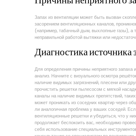
Причины неприятного за
Запах из вентиляции может быть вызван скопле
засорением вентиляционных каналов, проникно
(например, табачный дым, выхлопные газы), а
неправильной работой вытяжки или недостаточ
Диагностика источника 
Для определения причины неприятного запаха 
анализ. Начните с визуального осмотра решёто
наличие видимых загрязнений, плесени или дру
прочистить решетки пылесосом с мягкой насадк
каналы на наличие видимых препятствий, таких 
может проникать из соседних квартир через о
ли аналогичная проблема у ваших соседей. Есл
вентиляционные решетки и убедиться, что у ни
продолжает беспокоить вас, необходимо провес
себя использование специальных инструментов
консультацию со специалистом по вентиляции. 