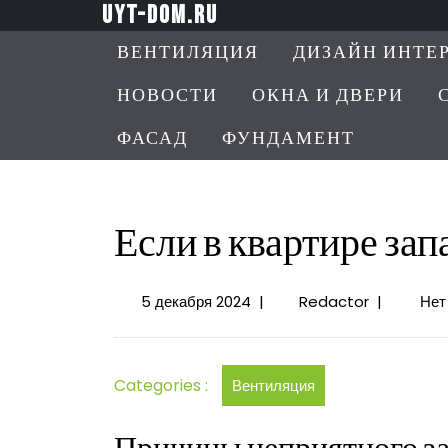
Перейти
uyt-dom.ru
к
ВЕНТИЛЯЦИЯ
ДИЗАЙН ИНТЕ
содержимому
НОВОСТИ
ОКНА И ДВЕРИ
ФАСАД
ФУНДАМЕНТ
Если в квартире зап
5
Если
5 декабря 2024
|
Redactor
|
Нет
декабря
в
2024
квартире
запах
Categories :
Вентиляция
из
вентиляци