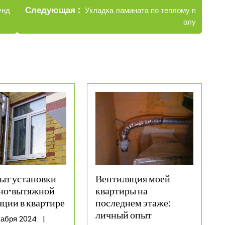
Новые
Следующая
Укладка ламината по теплому п
унд
записи
олу
ыт установки
Вентиляция моей
но-вытяжной
квартиры на
яции в квартире
последнем этаже:
личный опыт
5
кабря 2024
|