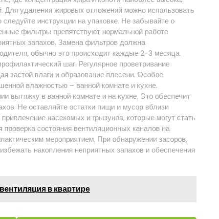
й. Для удаления жировых отложений можно использовать
 следуйте инструкции на упаковке. Не забывайте о
ненные фильтры препятствуют нормальной работе
приятных запахов. Замена фильтров должна
одителя, обычно это происходит каждые 2-3 месяца.
рофилактический шаг. Регулярное проветривание
я застой влаги и образование плесени. Особое
енной влажностью – ванной комнате и кухне.
ии вытяжку в ванной комнате и на кухне. Это обеспечит
хов. Не оставляйте остатки пищи и мусор вблизи
привлечение насекомых и грызунов, которые могут стать
я проверка состояния вентиляционных каналов на
лактическим мероприятием. При обнаружении засоров,
 избежать накопления неприятных запахов и обеспечения
 вентиляция в квартире