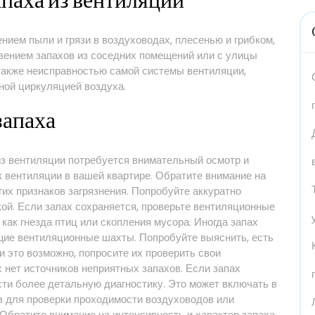
паха из вентиляции
нием пыли и грязи в воздуховодах, плесенью и грибком,
вением запахов из соседних помещений или с улицы
 также неисправностью самой системы вентиляции,
ной циркуляцией воздуха.
запаха
из вентиляции потребуется внимательный осмотр и
к вентиляции в вашей квартире. Обратите внимание на
гих признаков загрязнения. Попробуйте аккуратно
ой. Если запах сохраняется, проверьте вентиляционные
как гнезда птиц или скопления мусора. Иногда запах
бщие вентиляционные шахты. Попробуйте выяснить, есть
и это возможно, попросите их проверить свои
х нет источников неприятных запахов. Если запах
ти более детальную диагностику. Это может включать в
 для проверки проходимости воздуховодов или
Обратите внимание на интенсивность и характер запаха.