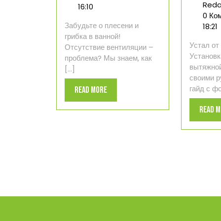
Reda
вентиляции
16:10
0 Ко
в
Забудьте о плесени и
18:21
ванной
грибка в ванной!
комнате
Устал от
Отсутствие вентиляции –
Установк
проблема? Мы знаем, как
вытяжно
[...]
своими р
гайд с фо
Read
Read More
More
Read 