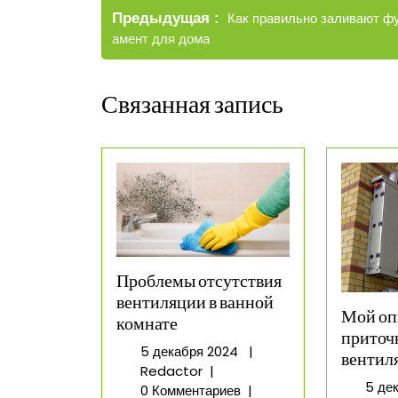
Старые
Предыдущая
Как правильно заливают ф
по
записи
амент для дома
записям
Связанная запись
Проблемы отсутствия
вентиляции в ванной
Мой оп
комнате
приточ
5
5 декабря 2024
|
вентил
Проблемы
декабря
Redactor
|
5 де
отсутствия
2024
0 Комментариев
|