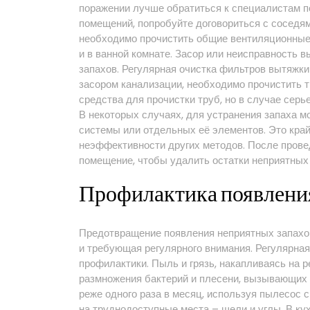
поражении лучше обратиться к специалистам по
помещений, попробуйте договориться с соседя
необходимо прочистить общие вентиляционные 
и в ванной комнате. Засор или неисправность 
запахов. Регулярная очистка фильтров вытяжки
засором канализации, необходимо прочистить 
средства для прочистки труб, но в случае сер
В некоторых случаях, для устранения запаха 
системы или отдельных её элементов. Это край
неэффективности других методов. После прове
помещение, чтобы удалить остатки неприятных 
Профилактика появлени
Предотвращение появления неприятных запахов
и требующая регулярного внимания. Регулярна
профилактики. Пыль и грязь, накапливаясь на 
размножения бактерий и плесени, вызывающих 
реже одного раза в месяц, используя пылесос 
на труднодоступные места – щели и углы. В кух