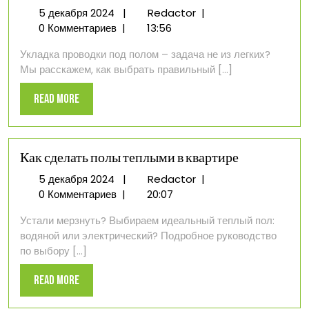
5
Как
5 декабря 2024
|
Redactor
|
декабря
сделать
0 Комментариев
|
13:56
2024
проводку
Укладка проводки под полом – задача не из легких?
под
Мы расскажем, как выбрать правильный [...]
полом
в
Read
Read More
квартире
More
Как сделать полы теплыми в квартире
5
Как
5 декабря 2024
|
Redactor
|
декабря
сделать
0 Комментариев
|
20:07
2024
полы
Устали мерзнуть? Выбираем идеальный теплый пол:
теплыми
водяной или электрический? Подробное руководство
в
по выбору [...]
квартире
Read
Read More
More