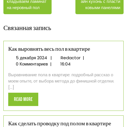
записи
записи
айн кухонь с пласти
кладываем ламинат
записям
ковыми панелями
на неровный пол
Связанная запись
Как выровнять весь пол в квартире
5
Как
5 декабря 2024
|
Redactor
|
декабря
выровнять
0 Комментариев
|
16:04
2024
весь
Выравнивание пола в квартире: подробный рассказ о
пол
моем опыте, от выбора метода до финишной отделки.
в
[...]
квартире
Read
Read More
More
Как сделать проводку под полом в квартире