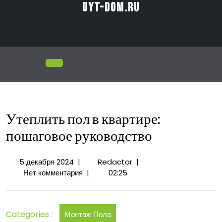
Перейти
uyt-dom.ru
к
содержимому
Открыть
меню
Утеплить пол в квартире:
пошаговое руководство
5
Утеплить
5 декабря 2024
|
Redactor
|
декабря
пол
Нет комментария
|
02:25
2024
в
квартире:
пошаговое
Categories :
Монтаж Пола
руководство