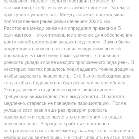
основанию․ Нахлест полотен составил не менее 10
сантиметров, чтобы исключить любые протечки․ Затем, я
приступил к укладке лаг․ Между лагами я прокладывал
подготовленные ранее рейки сечением 20х40 мм․
Расстояние между рейками я определил примерно в 5
сантиметров – это оптимальное значение для обеспечения
достаточной циркуляции воздуха под полом․ Важно было
поддерживать ровное расстояние между ними по всей
площади, и тут мне очень помог уровень․ Я проверял
ровность укладки после каждого проложенного ряда реек․ В
некоторых местах пришлось подкладывать тонкие дощечки,
чтобы выровнять поверхность․ Это было необходимо для
того, чтобы в будущем пол был ровным и не прогибался․
Укладка реек – это довольно кропотливый процесс,
требующий внимательности и аккуратности․ Я работал
медленно, стараясь не повредить пароизоляцию․ После
укладки всех реек я еще раз проверил ровность
поверхности и только после этого приступил к укладке
чернового пола․ В процессе работы я постоянно
контролировал расстояние между лагами, чтобы обеспечить
необходимую вентиляцию․ Не стоит спешить на этом этапе,