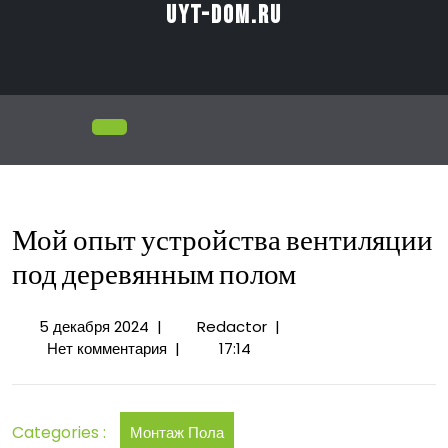
Перейти
uyt-dom.ru
к
содержимому
Открыть
меню
Мой опыт устройства вентиляции
под деревянным полом
5
Мой
5 декабря 2024
|
Redactor
|
декабря
опыт
Нет комментария
|
17:14
2024
устройства
вентиляции
под
Categories :
Монтаж Пола
деревянным