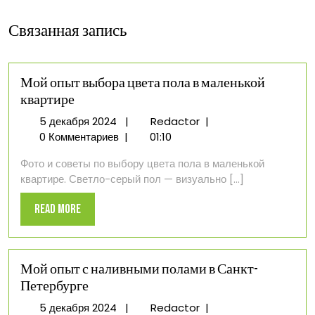
Связанная запись
Мой опыт выбора цвета пола в маленькой
квартире
5
Мой
5 декабря 2024
|
Redactor
|
декабря
опыт
0 Комментариев
|
01:10
2024
выбора
Фото и советы по выбору цвета пола в маленькой
цвета
квартире. Светло-серый пол — визуально [...]
пола
в
Read
Read More
маленькой
More
квартире
Мой опыт с наливными полами в Санкт-
Петербурге
5
Мой
5 декабря 2024
|
Redactor
|