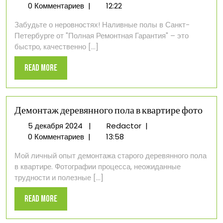
декабря
опыт
0 Комментариев
|
12:22
2024
с
Забудьте о неровностях! Наливные полы в Санкт-
наливными
Петербурге от "Полная Ремонтная Гарантия" – это
полами
быстро, качественно [...]
в
Санкт-
Read
Read More
Петербурге
More
Демонтаж деревянного пола в квартире фото
5
Демонтаж
5 декабря 2024
|
Redactor
|
декабря
деревянного
0 Комментариев
|
13:58
2024
пола
Мой личный опыт демонтажа старого деревянного пола
в
в квартире. Фотографии процесса, неожиданные
квартире
трудности и полезные [...]
фото
Read
Read More
More