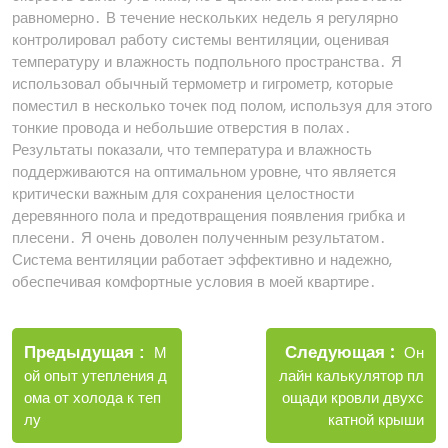
равномерно․ В течение нескольких недель я регулярно
контролировал работу системы вентиляции, оценивая
температуру и влажность подпольного пространства․ Я
использовал обычный термометр и гигрометр, которые
поместил в несколько точек под полом, используя для этого
тонкие провода и небольшие отверстия в полах․
Результаты показали, что температура и влажность
поддерживаются на оптимальном уровне, что является
критически важным для сохранения целостности
деревянного пола и предотвращения появления грибка и
плесени․ Я очень доволен полученным результатом․
Система вентиляции работает эффективно и надежно,
обеспечивая комфортные условия в моей квартире․
Навигация
Новы
Следующая
по
Старые
Он
Предыдущая
М
запис
записи
лайн калькулятор пл
ой опыт утепления д
записям
ощади кровли двухс
ома от холода к теп
катной крыши
лу