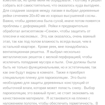
комплектах, но цены меня не обрадовали․ Поэтому я решил
собрать всё самостоятельно, что оказалось куда выгоднее․
Для создания зазоров между лагами я выбрал деревянные
рейки сечением 20х40 мм из хорошо высушенной сосны․
Важно, чтобы древесина была сухой, иначе потом появятся
проблемы с деформацией․ Рейки я предварительно
обработал антисептиком «Сенеж», чтобы защитить от
плесени и насекомых․ Это, как оказалось, очень важный
этап, так как под полом влажность всегда выше, чем в
остальной квартире․ Кроме реек, мне понадобилась
вентиляционная решетка․ Я выбрал несколько
металлических решеток с мелкой перфорацией, чтобы
исключить попадание мусора и пыли․ Они должны были
быть не только функциональными, но и эстетичными, так
как они будут видны в комнате․ Также я приобрел
специальную пленку для пароизоляции․ Это было
необходимо для защиты деревянных конструкций от
избыточной влаги, которая может попасть снизу․ Выбор
пароизоляции, это важный пункт, не стоит экономить на
качественном материале․ Я остановился на пленке с
наложением полотен, чтобы обеспечить герметичность․ В