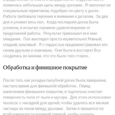
появилась небольшая щель между досками․ Я заполнил ее
специальным герметиком, подобрал по цвету к доске․
Работа требовала терпения и внимания к деталям․ За два
дня я уложил весь пол․ Когда последняя доска была
уложена, я испытал огромное удовлетворение от
проделанной работы․ Результат превзошел все мои
ожидания․ Пол выглядел просто изумительно! Ровный,
гладкий, красивый․ Я с гордостью продемонстрировал его
своим друзьям и знакомым․ Они были в восторге! Все
сходились во мнении, что это было того стоило․
Обработка и финишное покрытие
После того, как укладка палубной доски была завершена,
настало время для финишной обработки․ Перед
нанесением финишного покрытия, я тщательно очистил
поверхность пола от пыли и мусора․ Для этого использовал
пылесос с насадкой для щелей, чтобы удалить все мелкие
частицы из пазов между досками․ Затем я прошелся по
всей поверхности влажной тряпкой, чтобы удалить