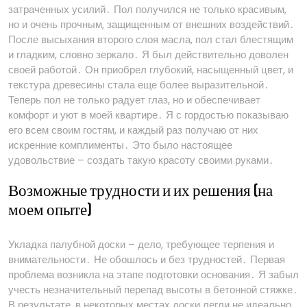
затраченных усилий․ Пол получился не только красивым,
но и очень прочным, защищенным от внешних воздействий․
После высыхания второго слоя масла, пол стал блестящим
и гладким, словно зеркало․ Я был действительно доволен
своей работой․ Он приобрел глубокий, насыщенный цвет, и
текстура древесины стала еще более выразительной․
Теперь пол не только радует глаз, но и обеспечивает
комфорт и уют в моей квартире․ Я с гордостью показываю
его всем своим гостям, и каждый раз получаю от них
искренние комплименты․ Это было настоящее
удовольствие – создать такую красоту своими руками․
Возможные трудности и их решения (на
моем опыте)
Укладка палубной доски – дело, требующее терпения и
внимательности․ Не обошлось и без трудностей․ Первая
проблема возникла на этапе подготовки основания․ Я забыл
учесть незначительный перепад высоты в бетонной стяжке․
В результате, в некоторых местах доски легли не идеально