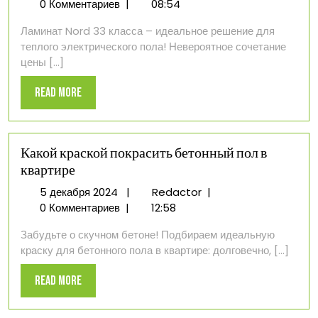
декабря
опыт
0 Комментариев
|
08:54
2024
выбора
Ламинат Nord 33 класса – идеальное решение для
ламината
теплого электрического пола! Невероятное сочетание
для
цены [...]
теплого
электрического
Read
Read More
пола
More
Какой краской покрасить бетонный пол в
квартире
5
Какой
5 декабря 2024
|
Redactor
|
декабря
краской
0 Комментариев
|
12:58
2024
покрасить
Забудьте о скучном бетоне! Подбираем идеальную
бетонный
краску для бетонного пола в квартире: долговечно, [...]
пол
в
Read
Read More
квартире
More