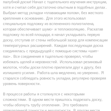
палубной доски! Начал с тщательного изучения инструкции,
хотя и считал себя достаточно опытным в подобных делах․
Выбрал метод укладки «плавающим полом», без жесткого
крепления к основанию․ Для этого использовал
специальную подложку из вспененного полиэтилена,
которая обеспечивает шумо- и теплоизоляцию․ Раскатав
подложку по всей площади, я начал укладывать первую
доску, отступив от стены небольшой зазор для компенсации
температурных расширений․ Каждая последующая доска
соединялась с предыдущей с помощью системы «шип-
паз»․ Все соединения я тщательно проверял, чтобы
избежать щелей и неровностей․ Использовал резиновый
молоток, чтобы доски плотно прилегали друг к другу, без
излишнего усилия․ Работа шла медленно, но уверенно․ Я
старался соблюдать ровность укладки, регулярно проверяя
уровень поверхности․
В процессе работы я столкнулся с некоторыми
сложностями․ В одном месте пришлось подрезать доску,
чтобы обогнуть трубу отопления․ Это требовало
определенной точности и аккуратности․ В другом месте