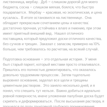
лиственница, мербау․ Дуб – слишком дорогой для моего
бюджета, сосна – слишком мягкая, боялся, что быстро
поцарапается․ Мербау – красивая, но экзотическая, и цена
кусалась․ В итоге остановился на лиственнице․ Она
обладает прекрасным сочетанием цены и качества⁚
достаточно прочная, устойчива к влаге и гниению, при этом
имеет приятный внешний вид․ Нашел отличного
поставщика, который предложил доски отличного качества,
без сучков и трещин․ Заказал с запасом, примерно на 10%
больше, чем требовалось по расчетам, на всякий случай․
Подготовка основания – это отдельная история․ У меня
был старый паркет, который местами просто отваливался․
Пришлось его полностью демонтировать, что оказалось
довольно трудоемким процессом․ Затем тщательно
выровнял основание, заделал все щели и трещины
цементным раствором․ Это заняло несколько дней, и я
понял, что спешить тут нельзя․ Важно добиться идеально
ровной поверхности, иначе уложенная палубная доска будет
скрипеть и деформироваться․ После высыхания раствора, я
прошелся по полу грунтовкой глубокого проникновения,