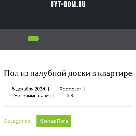
Перейти
uyt-dom.ru
к
содержимому
Открыть
меню
Пол из палубной доски в квартире
5
Пол
5 декабря 2024
|
Redactor
|
декабря
из
Нет комментария
|
11:31
2024
палубной
доски
в
Categories :
Монтаж Пола
квартире