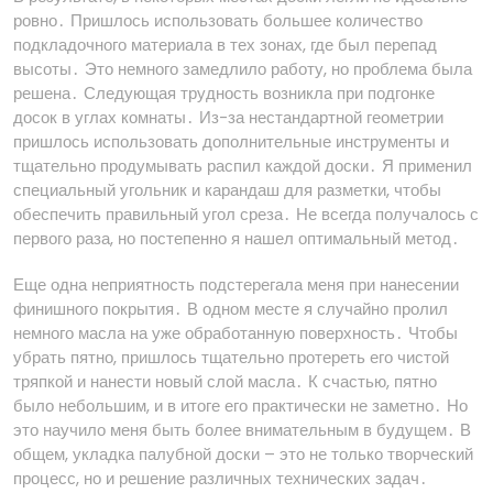
ровно․ Пришлось использовать большее количество
подкладочного материала в тех зонах, где был перепад
высоты․ Это немного замедлило работу, но проблема была
решена․ Следующая трудность возникла при подгонке
досок в углах комнаты․ Из-за нестандартной геометрии
пришлось использовать дополнительные инструменты и
тщательно продумывать распил каждой доски․ Я применил
специальный угольник и карандаш для разметки, чтобы
обеспечить правильный угол среза․ Не всегда получалось с
первого раза, но постепенно я нашел оптимальный метод․
Еще одна неприятность подстерегала меня при нанесении
финишного покрытия․ В одном месте я случайно пролил
немного масла на уже обработанную поверхность․ Чтобы
убрать пятно, пришлось тщательно протереть его чистой
тряпкой и нанести новый слой масла․ К счастью, пятно
было небольшим, и в итоге его практически не заметно․ Но
это научило меня быть более внимательным в будущем․ В
общем, укладка палубной доски – это не только творческий
процесс, но и решение различных технических задач․