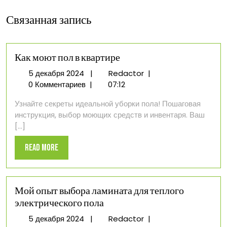
Связанная запись
Как моют пол в квартире
5
Как
5 декабря 2024
|
Redactor
|
декабря
моют
0 Комментариев
|
07:12
2024
пол
Узнайте секреты идеальной уборки пола! Пошаговая
в
инструкция, выбор моющих средств и инвентаря. Ваш
квартире
[...]
Read
Read More
More
Мой опыт выбора ламината для теплого
электрического пола
5
Мой
5 декабря 2024
|
Redactor
|