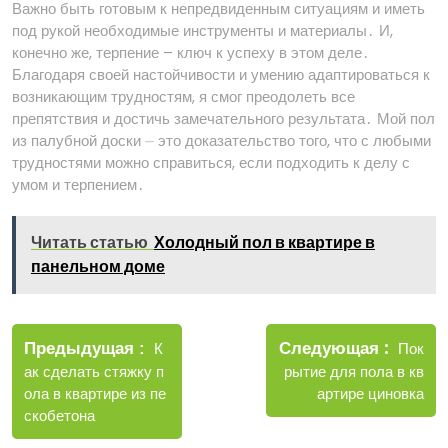
Важно быть готовым к непредвиденным ситуациям и иметь
под рукой необходимые инструменты и материалы․ И,
конечно же, терпение – ключ к успеху в этом деле․
Благодаря своей настойчивости и умению адаптироваться к
возникающим трудностям, я смог преодолеть все
препятствия и достичь замечательного результата․ Мой пол
из палубной доски ⏤ это доказательство того, что с любыми
трудностями можно справиться, если подходить к делу с
умом и терпением․
Читать статью
Холодный пол в квартире в
панельном доме
Навигация
Новые
Следующая
по
Старые
Пок
Предыдущая
К
записи
записи
рытие для пола в кв
ак сделать стяжку п
записям
артире циновка
ола в квартире из пе
скобетона