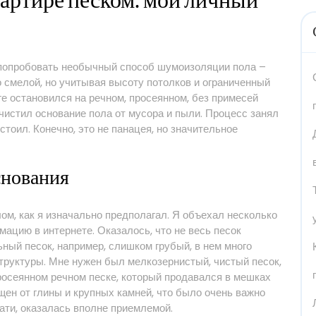
артире песком⁚ мой личный
л попробовать необычный способ шумоизоляции пола –
 смелой, но учитывая высоту потолков и ограниченный
ге остановился на речном, просеянном, без примесей
чистил основание пола от мусора и пыли. Процесс занял
 стоил. Конечно, это не панацея, но значительное
снования
ом, как я изначально предполагал. Я объехал несколько
мацию в интернете. Оказалось, что не весь песок
ный песок, например, слишком грубый, в нем много
структуры. Мне нужен был мелкозернистый, чистый песок,
просеянном речном песке, который продавался в мешках
ищен от глины и крупных камней, что было очень важно
тати, оказалась вполне приемлемой.