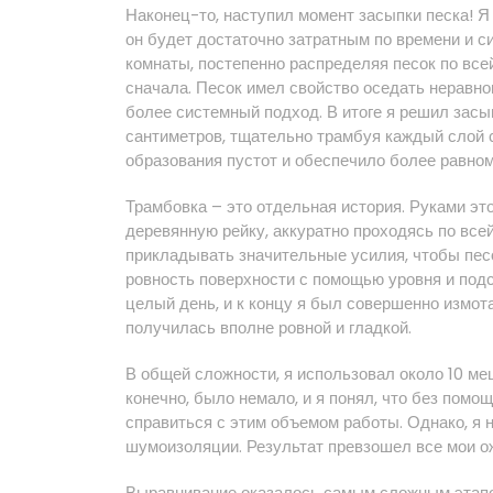
Наконец-то, наступил момент засыпки песка! Я 
он будет достаточно затратным по времени и с
комнаты, постепенно распределяя песок по всей
сначала. Песок имел свойство оседать неравно
более системный подход. В итоге я решил засы
сантиметров, тщательно трамбуя каждый слой 
образования пустот и обеспечило более равно
Трамбовка – это отдельная история. Руками эт
деревянную рейку, аккуратно проходясь по все
прикладывать значительные усилия, чтобы пес
ровность поверхности с помощью уровня и под
целый день, и к концу я был совершенно измот
получилась вполне ровной и гладкой.
В общей сложности, я использовал около 10 меш
конечно, было немало, и я понял, что без помо
справиться с этим объемом работы. Однако, я 
шумоизоляции. Результат превзошел все мои о
Выравнивание оказалось самым сложным этапом