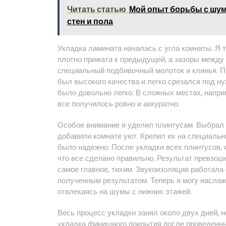
Читать статью
Мой опыт борьбы с шум
стен и пола
Укладка ламината началась с угла комнаты. Я 
плотно прижата к предыдущей, а зазоры между
специальный подбивочный молоток и клинья. П
был высокого качества и легко срезался под ну
было довольно легко. В сложных местах, наприм
все получилось ровно и аккуратно.
Особое внимание я уделил плинтусам. Выбрал 
добавили комнате уют. Крепил их на специаль
было надежно. После укладки всех плинтусов, 
что все сделано правильно. Результат превзош
самое главное, тихим. Звукоизоляция работала
полученным результатом. Теперь я могу наслаж
отвлекаясь на шумы с нижних этажей.
Весь процесс укладки занял около двух дней, н
укладка финишного покрытия после проведенны