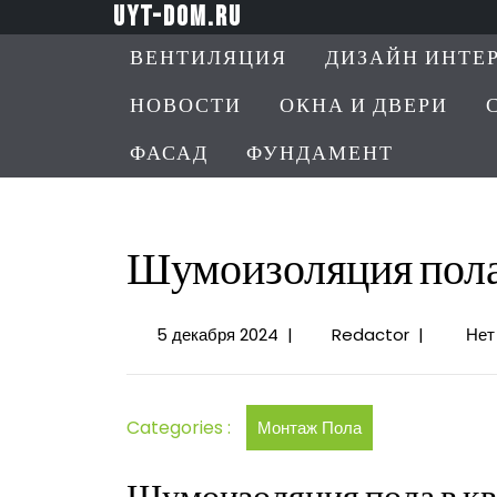
Перейти
uyt-dom.ru
к
ВЕНТИЛЯЦИЯ
ДИЗАЙН ИНТЕ
содержимому
НОВОСТИ
ОКНА И ДВЕРИ
ФАСАД
ФУНДАМЕНТ
Шумоизоляция пола 
5
Шумоизоля
5 декабря 2024
|
Redactor
|
Нет
декабря
пола
2024
в
квартире
Categories :
Монтаж Пола
песком