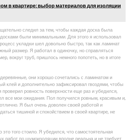
ом в квартире: выбор материалов для изоляции
тщательно следил за тем, чтобы каждая доска была
 досками были минимальными. Для этого я использовал
роцесс укладки шел довольно быстро, так как ламинат
жный размер. Я работал в одиночку, но справляться
ер, вокруг труб, пришлось немного попотеть, но в итоге
деревянные, они хорошо сочетались с ламинатом и
ный клей и дополнительно зафиксировал гвоздями, чтобы
я проверил ровность поверхности еще раз и убедился,
ел все мои ожидания. Пол получился ровным, красивым и,
 отлично. Я был очень доволен своей работой и
даться тишиной и спокойствием в своей квартире, не
о это того стоило. Я убедился, что самостоятельная
х работ по шумоизоляции вполне реальна и не требует