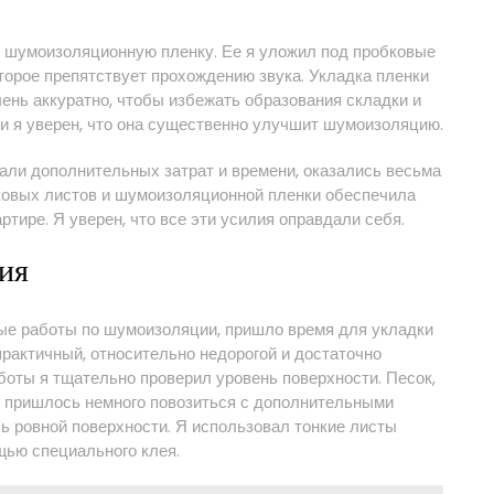
ю шумоизоляционную пленку. Ее я уложил под пробковые
торое препятствует прохождению звука. Укладка пленки
очень аккуратно, чтобы избежать образования складки и
 и я уверен, что она существенно улучшит шумоизоляцию.
али дополнительных затрат и времени, оказались весьма
ковых листов и шумоизоляционной пленки обеспечила
тире. Я уверен, что все эти усилия оправдали себя.
ия
ные работы по шумоизоляции, пришло время для укладки
рактичный, относительно недорогой и достаточно
боты я тщательно проверил уровень поверхности. Песок,
у пришлось немного повозиться с дополнительными
ь ровной поверхности. Я использовал тонкие листы
щью специального клея.