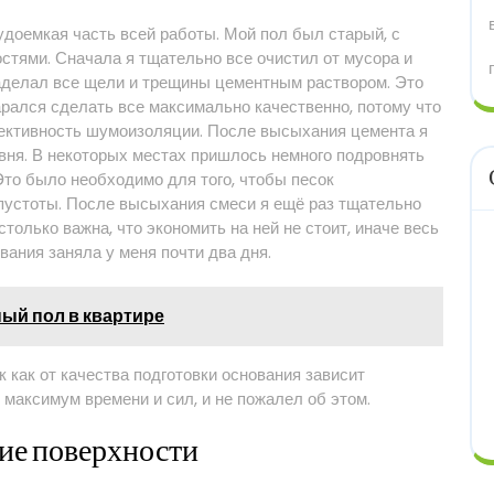
удоемкая часть всей работы. Мой пол был старый, с
стями. Сначала я тщательно все очистил от мусора и
заделал все щели и трещины цементным раствором. Это
арался сделать все максимально качественно, потому что
фективность шумоизоляции. После высыхания цемента я
вня. В некоторых местах пришлось немного подровнять
то было необходимо для того, чтобы песок
пустоты. После высыхания смеси я ещё раз тщательно
столько важна, что экономить на ней не стоит, иначе весь
вания заняла у меня почти два дня.
ный пол в квартире
ак как от качества подготовки основания зависит
максимум времени и сил, и не пожалел об этом.
ние поверхности