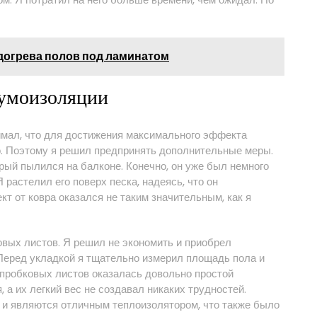
догрева полов под ламинатом
умоизоляции
онимал, что для достижения максимального эффекта
. Поэтому я решил предпринять дополнительные меры.
рый пылился на балконе. Конечно, он уже был немного
 растелил его поверх песка, надеясь, что он
т от ковра оказался не таким значительным, как я
вых листов. Я решил не экономить и приобрел
 Перед укладкой я тщательно измерил площадь пола и
 пробковых листов оказалась довольно простой
 а их легкий вес не создавал никаких трудностей.
о и являются отличным теплоизолятором, что также было