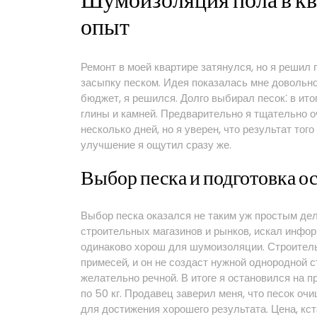
Шумоизоляция пола в кв
опыт
Ремонт в моей квартире затянулся, но я реши
засыпку песком. Идея показалась мне довольно
бюджет, я решился. Долго выбирал песок⁚ в ито
глины и камней. Предварительно я тщательно о
несколько дней, но я уверен, что результат того
улучшение я ощутил сразу же.
Выбор песка и подготовка о
Выбор песка оказался не таким уж простым дел
строительных магазинов и рынков, искал инфор
одинаково хорош для шумоизоляции. Строитель
примесей, и он не создаст нужной однородной 
желательно речной. В итоге я остановился на 
по 50 кг. Продавец заверил меня, что песок оч
для достижения хорошего результата. Цена, кс