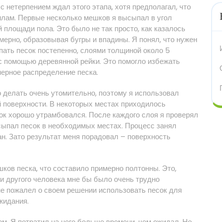
с нетерпением ждал этого этапа, хотя предполагал, что
илам. Первые несколько мешков я высыпал в угол
 площади пола. Это было не так просто, как казалось
мерно, образовывая бугры и впадины. Я понял, что нужен
пать песок постепенно, слоями толщиной около 5
с помощью деревянной рейки. Это помогло избежать
мерное распределение песка.
о делать очень утомительно, поэтому я использовал
й поверхности. В некоторых местах приходилось
ок хорошо утрамбовался. После каждого слоя я проверял
сыпал песок в необходимых местах. Процесс занял
ан. Зато результат меня порадовал – поверхность
ков песка, что составило примерно полтонны. Это,
щи другого человека мне бы было очень трудно
не пожалел о своем решении использовать песок для
жидания.
. Я потратил на него больше времени, чем ожидал. Но