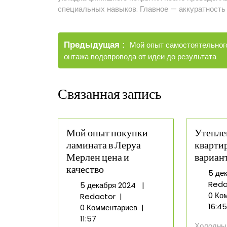
специальных навыков. Главное — аккуратность 
Навигация
Старые
Предыдущая
Мой опыт самостоятельног
по
записи
онтажа водопровода от идеи до результата
записям
Связанная запись
Мой опыт покупки
Утепле
ламината в Леруа
кварти
Мерлен цена и
вариан
качество
5 де
Reda
5
5 декабря 2024
|
0 Ко
Мой
декабря
Redactor
|
16:4
опыт
2024
0 Комментариев
|
покупки
11:57
Холодный