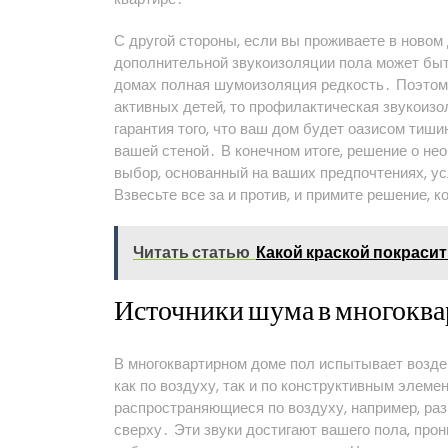
С другой стороны, если вы проживаете в новом
дополнительной звукоизоляции пола может быт
домах полная шумоизоляция редкость․ Поэтому
активных детей, то профилактическая звукоиз
гарантия того, что ваш дом будет оазисом тишин
вашей стеной․ В конечном итоге, решение о н
выбор, основанный на ваших предпочтениях, у
Взвесьте все за и против, и примите решение, 
Читать статью
Какой краской покрасит
Источники шума в многоквар
В многоквартирном доме пол испытывает возд
как по воздуху, так и по конструктивным элем
распространяющиеся по воздуху, например, раз
сверху․ Эти звуки достигают вашего пола, прон