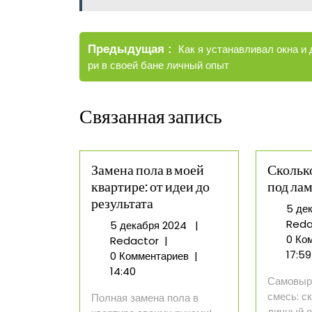
Навигация
Старые
Предыдущая
Как я устанавливал окна и 
по
записи
ри в своей бане личный опыт
записям
Связанная запись
Замена пола в моей
Скольк
квартире: от идеи до
под ла
результата
5 де
Reda
5
5 декабря 2024
|
0 Ко
Замена
декабря
Redactor
|
17:59
пола
2024
0 Комментариев
|
в
14:40
Самовыр
моей
смесь: с
Полная замена пола в
квартире:
личный о