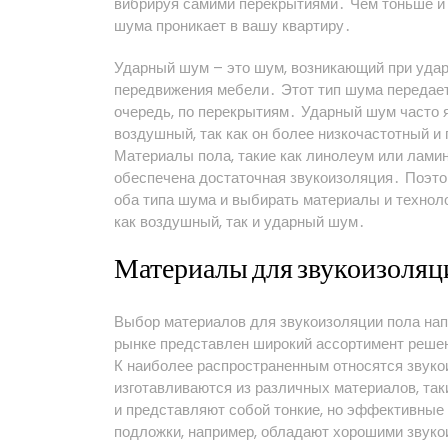
вибрируя самими перекрытиями․ Чем тоньше и
шума проникает в вашу квартиру․
Ударный шум – это шум, возникающий при удара
передвижения мебели․ Этот тип шума передает
очередь, по перекрытиям․ Ударный шум часто 
воздушный, так как он более низкочастотный и
Материалы пола, такие как линолеум или ламин
обеспечена достаточная звукоизоляция․ Поэт
оба типа шума и выбирать материалы и технол
как воздушный, так и ударный шум․
Материалы для звукоизоляци
Выбор материалов для звукоизоляции пола на
рынке представлен широкий ассортимент решен
К наиболее распространенным относятся звук
изготавливаются из различных материалов, так
и представляют собой тонкие, но эффективны
подложки, например, обладают хорошими звуко