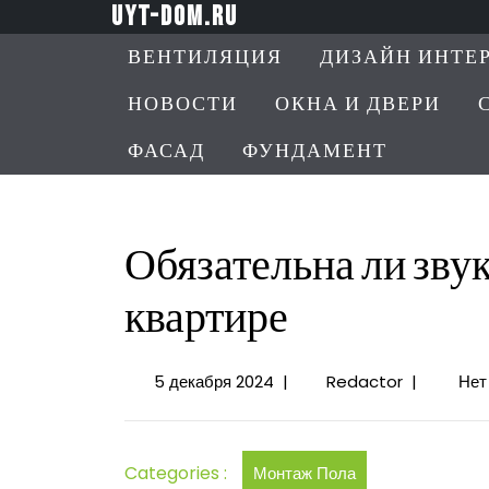
Перейти
uyt-dom.ru
к
ВЕНТИЛЯЦИЯ
ДИЗАЙН ИНТЕ
содержимому
НОВОСТИ
ОКНА И ДВЕРИ
ФАСАД
ФУНДАМЕНТ
Обязательна ли зву
квартире
5
Обязатель
5 декабря 2024
|
Redactor
|
Нет
декабря
ли
2024
звукоизоля
пола
Categories :
Монтаж Пола
в