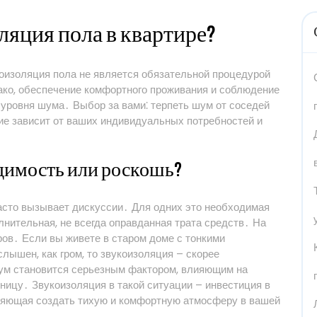
ляция пола в квартире?
коизоляция пола не является обязательной процедурой
ако, обеспечение комфортного проживания и соблюдение
 уровня шума․ Выбор за вами⁚ терпеть шум от соседей
ие зависит от ваших индивидуальных потребностей и
одимость или роскошь?
асто вызывает дискуссии․ Для одних это необходимая
лнительная, не всегда оправданная трата средств․ На
ров․ Если вы живете в старом доме с тонкими
лышен, как гром, то звукоизоляция – скорее
шум становится серьезным фактором, влияющим на
ницу․ Звукоизоляция в такой ситуации – инвестиция в
ляющая создать тихую и комфортную атмосферу в вашей