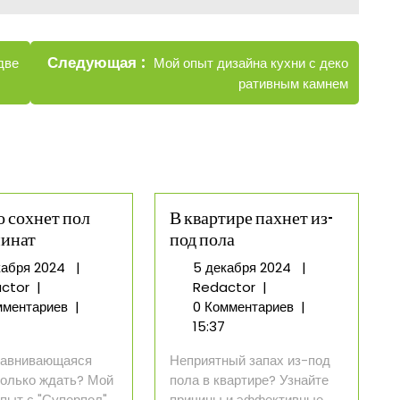
Новые
Следующая
Мой опыт дизайна кухни с деко
две
записи
ративным камнем
о сохнет пол
В квартире пахнет из-
минат
под пола
5
5
кабря 2024
|
5 декабря 2024
|
Сколько
декабря
В
декабря
ctor
|
Redactor
|
сохнет
2024
квартире
2024
мментариев
|
0 Комментариев
|
пол
пахнет
15:37
под
из-
авнивающаяся
Неприятный запах из-под
ламинат
под
колько ждать? Мой
пола в квартире? Узнайте
пола
пыт с "Суперпол"
причины и эффективные