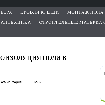
РЬЕРА
КРОВЛЯ КРЫШИ
МОНТАЖ ПОЛА
САНТЕХНИКА
СТРОИТЕЛЬНЫЕ МАТЕРИА
коизоляция пола в
на
 комментария
|
12:37
ция