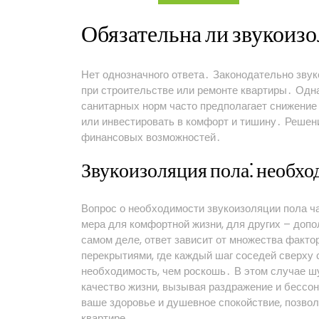
квартире
Обязательна ли звукоизо
Нет однозначного ответа․ Законодательно зву
при строительстве или ремонте квартиры․ Одн
санитарных норм часто предполагает снижение
или инвестировать в комфорт и тишину․ Решен
финансовых возможностей․
Звукоизоляция пола⁚ необх
Вопрос о необходимости звукоизоляции пола ч
мера для комфортной жизни, для других – допо
самом деле, ответ зависит от множества факто
перекрытиями, где каждый шаг соседей сверху с
необходимость, чем роскошь․ В этом случае 
качество жизни, вызывая раздражение и бессон
ваше здоровье и душевное спокойствие, позво
квартире․