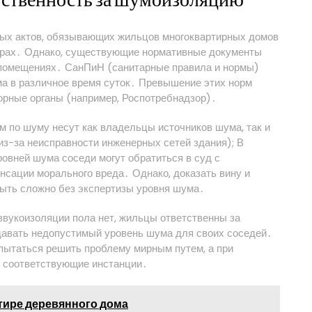
етственность за шумоизоляцию
ных актов, обязывающих жильцов многоквартирных домов
тирах․ Однако, существующие нормативные документы
помещениях․ СанПиН (санитарные правила и нормы)
а в различное время суток․ Превышение этих норм
орные органы (например, Роспотребнадзор)․
м по шуму несут как владельцы источников шума, так и
з-за неисправности инженерных сетей здания); В
овней шума соседи могут обратиться в суд с
нсации морального вреда․ Однако, доказать вину и
быть сложно без экспертизы уровня шума․
 звукоизоляции пола нет, жильцы ответственны за
давать недопустимый уровень шума для своих соседей․
пытаться решить проблему мирным путем, а при
в соответствующие инстанции․
ртире деревянного дома