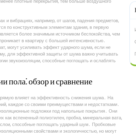
 менее плотные перекрытия, тем больше воздушного
х и вибрациях, например, от шагов, падения предметов,
ся по конструктивным элементам здания, в первую
является более значимым источником беспокойства, чем
 проникает в квартиру с большей интенсивностью․
ат, могут усиливать эффект ударного шума, если не
ому, для эффективной защиты от шума важно учитывать
огии звукоизоляции, способные поглощать и ослаблять
и пола⁚ обзор и сравнение
прямую влияет на эффективность снижения шума․ На
ий, каждое со своими преимуществами и недостатками․
оизоляционные подложки под напольные покрытия․ Они
их как вспененный полиэтилен, пробка, минеральная вата,
е слои, способные поглощать ударный шум․ Пробковые
изоляционными свойствами и экологичностью, но могут