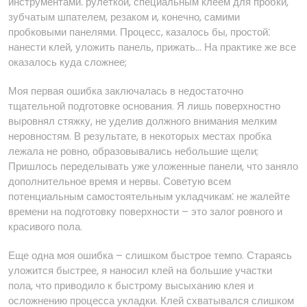
инструментами⁚ рулеткой, специальным клеем для пробки,
зубчатым шпателем, резаком и, конечно, самими
пробковыми панелями. Процесс, казалось бы, простой⁚
нанести клей, уложить панель, прижать… На практике же все
оказалось куда сложнее;
Моя первая ошибка заключалась в недостаточно
тщательной подготовке основания. Я лишь поверхностно
выровнял стяжку, не уделив должного внимания мелким
неровностям. В результате, в некоторых местах пробка
лежала не ровно, образовывались небольшие щели;
Пришлось переделывать уже уложенные панели, что заняло
дополнительное время и нервы. Советую всем
потенциальным самостоятельным укладчикам⁚ не жалейте
времени на подготовку поверхности – это залог ровного и
красивого пола.
Еще одна моя ошибка – слишком быстрое темпо. Стараясь
уложится быстрее, я наносил клей на большие участки
пола, что приводило к быстрому высыханию клея и
осложнению процесса укладки. Клей схватывался слишком