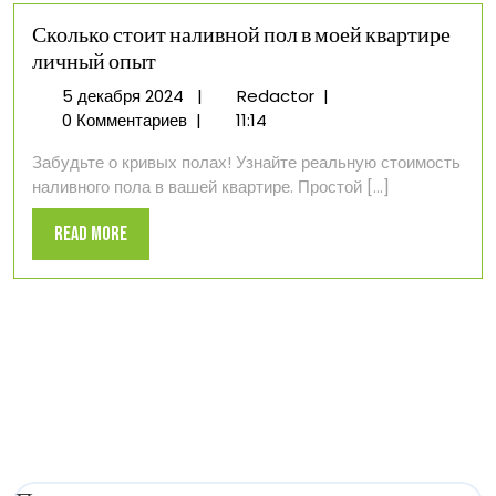
Сколько стоит наливной пол в моей квартире
личный опыт
5
Сколько
5 декабря 2024
|
Redactor
|
декабря
стоит
0 Комментариев
|
11:14
2024
наливной
Забудьте о кривых полах! Узнайте реальную стоимость
пол
наливного пола в вашей квартире. Простой [...]
в
моей
Read
Read More
квартире
More
личный
опыт