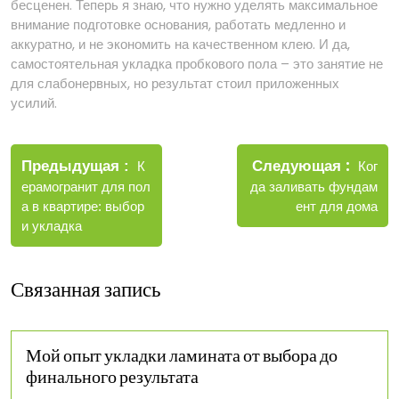
бесценен. Теперь я знаю, что нужно уделять максимальное
внимание подготовке основания, работать медленно и
аккуратно, и не экономить на качественном клею. И да,
самостоятельная укладка пробкового пола – это занятие не
для слабонервных, но результат стоил приложенных
усилий.
Навигация
Новые
Следующая
по
Старые
Ког
Предыдущая
К
записи
записи
да заливать фундам
ерамогранит для пол
записям
ент для дома
а в квартире: выбор
и укладка
Связанная запись
Мой опыт укладки ламината от выбора до
финального результата