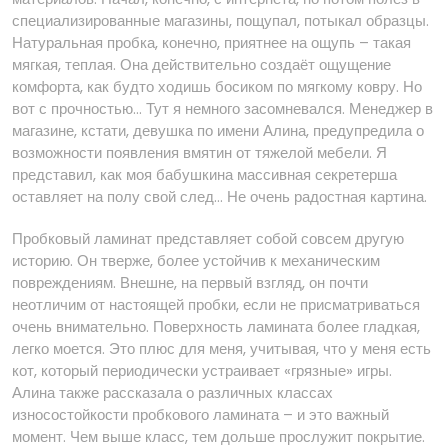
специализированные магазины, пощупал, потыкал образцы.
Натуральная пробка, конечно, приятнее на ощупь – такая
мягкая, теплая. Она действительно создаёт ощущение
комфорта, как будто ходишь босиком по мягкому ковру. Но
вот с прочностью… Тут я немного засомневался. Менеджер в
магазине, кстати, девушка по имени Алина, предупредила о
возможности появления вмятин от тяжелой мебели. Я
представил, как моя бабушкина массивная секретерша
оставляет на полу свой след… Не очень радостная картина.
Пробковый ламинат представляет собой совсем другую
историю. Он тверже, более устойчив к механическим
повреждениям. Внешне, на первый взгляд, он почти
неотличим от настоящей пробки, если не присматриваться
очень внимательно. Поверхность ламината более гладкая,
легко моется. Это плюс для меня, учитывая, что у меня есть
кот, который периодически устраивает «грязные» игры.
Алина также рассказала о различных классах
износостойкости пробкового ламината – и это важный
момент. Чем выше класс, тем дольше прослужит покрытие.