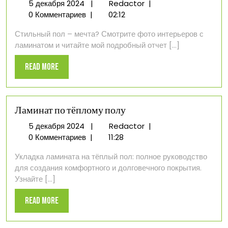
5
Мой
5 декабря 2024
|
Redactor
|
декабря
опыт
0 Комментариев
|
02:12
2024
укладки
Стильный пол – мечта? Смотрите фото интерьеров с
ламината
ламинатом и читайте мой подробный отчет [...]
от
выбора
Read
Read More
до
More
финального
результата
Ламинат по тёплому полу
5
Ламинат
5 декабря 2024
|
Redactor
|
декабря
по
0 Комментариев
|
11:28
2024
тёплому
Укладка ламината на тёплый пол: полное руководство
полу
для создания комфортного и долговечного покрытия.
Узнайте [...]
Read
Read More
More