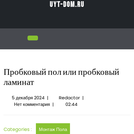
Перейти
uyt-dom.ru
к
содержимому
Открыть
меню
Пробковый пол или пробковый
ламинат
5
Пробковый
5 декабря 2024
|
Redactor
|
декабря
пол
Нет комментария
|
02:44
2024
или
пробковый
ламинат
Categories :
Монтаж Пола