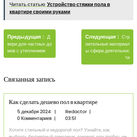
Читать статью
Устройство стяжки пола в
квартире своими руками
Навигация
Новые
Следующая
по
Старые
Стр
Предыдущая
Д
записи
записи
оительные материал
вери для частных до
записям
ы сфера деятельнос
мов с утеплением
ти
Связанная запись
Как сделать дешево пол в квартире
5
Как
5 декабря 2024
|
Redactor
|
декабря
сделать
0 Комментариев
|
03:51
2024
дешево
Хотите стильный и недорогой пол? Узнайте, как
пол
выбрать бюджетный линолеум, ламинат или пробку, не