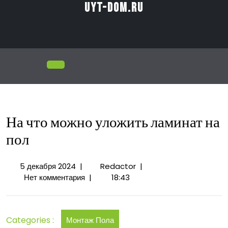
Перейти
uyt-dom.ru
к
содержимому
Открыть
меню
На что можно уложить ламинат на
пол
5
На
5 декабря 2024
|
Redactor
|
декабря
что
Нет комментария
|
18:43
2024
можно
уложить
ламинат
Categories :
Монтаж Пола
на