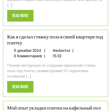
в
[...]
квартире
Read
Read More
More
Как я сделал стяжку пола в своей квартире под
плитку
5
Как
5 декабря 2024
|
Redactor
|
декабря
я
0 Комментариев
|
15:32
2024
сделал
Полная инструкция по созданию идеальной стяжки
стяжку
пола под плитку своими руками! От подготовки
пола
основания [...]
в
своей
Read
Read More
квартире
More
под
плитку
Мой опыт укладки плитки на кафельный пол