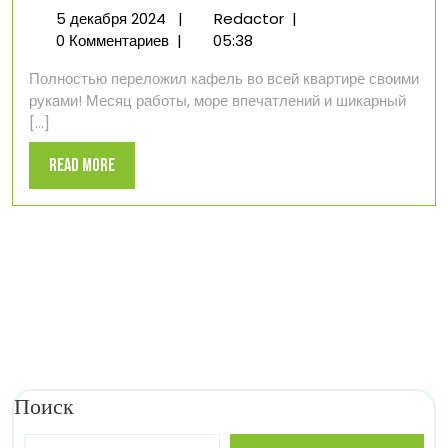
5
Мой
5 декабря 2024
|
Redactor
|
декабря
опыт
0 Комментариев
|
05:38
2024
укладки
Полностью переложил кафель во всей квартире своими
плитки
руками! Месяц работы, море впечатлений и шикарный
на
[...]
кафельный
пол
Read
Read More
More
Поиск