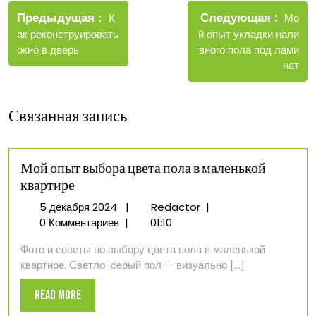
Новые
Следующая
по
Старые
Мо
Предыдущая
К
запис
записи
й опыт укладки нали
ак реконструировать
записям
вного пола под лами
окно в дверь
нат
Связанная запись
Мой опыт выбора цвета пола в маленькой
квартире
5
Мой
5 декабря 2024
|
Redactor
|
декабря
опыт
0 Комментариев
|
01:10
2024
выбора
Фото и советы по выбору цвета пола в маленькой
цвета
квартире. Светло-серый пол — визуально [...]
пола
в
Read
Read More
маленькой
More
квартире