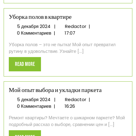
Уборка полов в квартире
5
Уборка
5 декабря 2024
|
Redactor
|
декабря
полов
0 Комментариев
|
17:07
2024
в
Уборка полов – это не пытка! Мой опыт превратил
квартире
рутину в удовольствие. Узнайте [...]
Read
Read More
More
Мой опыт выбора и укладки паркета
5
Мой
5 декабря 2024
|
Redactor
|
декабря
опыт
0 Комментариев
|
16:26
2024
выбора
Ремонт квартиры? Мечтаете о шикарном паркете? Мой
и
подробный рассказ о выборе, сравнении цен и [...]
укладки
паркета