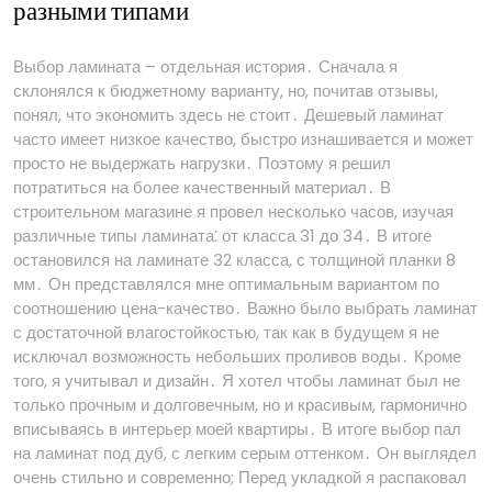
разными типами
Выбор ламината – отдельная история․ Сначала я
склонялся к бюджетному варианту, но, почитав отзывы,
понял, что экономить здесь не стоит․ Дешевый ламинат
часто имеет низкое качество, быстро изнашивается и может
просто не выдержать нагрузки․ Поэтому я решил
потратиться на более качественный материал․ В
строительном магазине я провел несколько часов, изучая
различные типы ламината⁚ от класса 31 до 34․ В итоге
остановился на ламинате 32 класса, с толщиной планки 8
мм․ Он представлялся мне оптимальным вариантом по
соотношению цена-качество․ Важно было выбрать ламинат
с достаточной влагостойкостью, так как в будущем я не
исключал возможность небольших проливов воды․ Кроме
того, я учитывал и дизайн․ Я хотел чтобы ламинат был не
только прочным и долговечным, но и красивым, гармонично
вписываясь в интерьер моей квартиры․ В итоге выбор пал
на ламинат под дуб, с легким серым оттенком․ Он выглядел
очень стильно и современно; Перед укладкой я распаковал