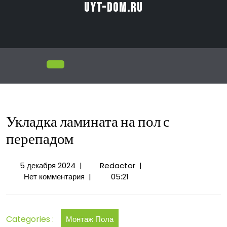
Перейти
uyt-dom.ru
к
содержимому
Открыть
меню
Укладка ламината на пол с
перепадом
5
Укладка
5 декабря 2024
|
Redactor
|
декабря
ламината
Нет комментария
|
05:21
2024
на
пол
с
Categories :
Монтаж Пола
перепадом