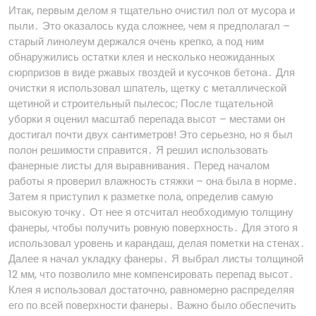
Итак, первым делом я тщательно очистил пол от мусора и
пыли․ Это оказалось куда сложнее, чем я предполагал –
старый линолеум держался очень крепко, а под ним
обнаружились остатки клея и несколько неожиданных
сюрпризов в виде ржавых гвоздей и кусочков бетона․ Для
очистки я использовал шпатель, щетку с металлической
щетиной и строительный пылесос; После тщательной
уборки я оценил масштаб перепада высот – местами он
достигал почти двух сантиметров! Это серьезно, но я был
полон решимости справится․ Я решил использовать
фанерные листы для выравнивания․ Перед началом
работы я проверил влажность стяжки – она была в норме․
Затем я приступил к разметке пола, определив самую
высокую точку․ От нее я отсчитал необходимую толщину
фанеры, чтобы получить ровную поверхность․ Для этого я
использовал уровень и карандаш, делая пометки на стенах․
Далее я начал укладку фанеры․ Я выбрал листы толщиной
12 мм, что позволило мне компенсировать перепад высот․
Клея я использовал достаточно, равномерно распределяя
его по всей поверхности фанеры․ Важно было обеспечить