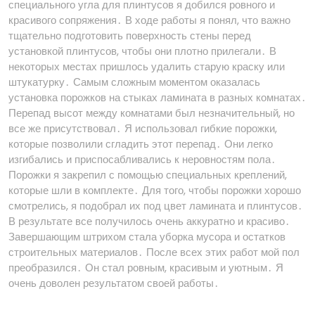
специального угла для плинтусов я добился ровного и
красивого сопряжения․ В ходе работы я понял, что важно
тщательно подготовить поверхность стены перед
установкой плинтусов, чтобы они плотно прилегали․ В
некоторых местах пришлось удалить старую краску или
штукатурку․ Самым сложным моментом оказалась
установка порожков на стыках ламината в разных комнатах․
Перепад высот между комнатами был незначительный, но
все же присутствовал․ Я использовал гибкие порожки,
которые позволили сгладить этот перепад․ Они легко
изгибались и приспосабливались к неровностям пола․
Порожки я закрепил с помощью специальных креплений,
которые шли в комплекте․ Для того, чтобы порожки хорошо
смотрелись, я подобрал их под цвет ламината и плинтусов․
В результате все получилось очень аккуратно и красиво․
Завершающим штрихом стала уборка мусора и остатков
строительных материалов․ После всех этих работ мой пол
преобразился․ Он стал ровным, красивым и уютным․ Я
очень доволен результатом своей работы․
Навигация