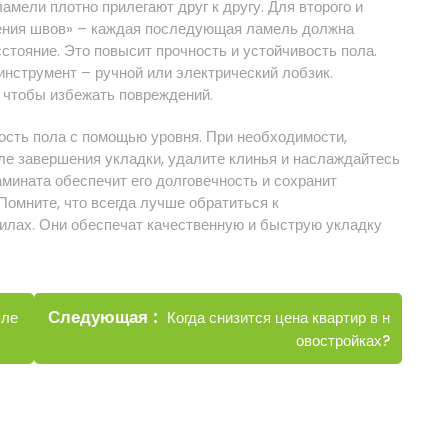
амели плотно прилегают друг к другу. Для второго и
ения швов» – каждая последующая ламель должна
тояние. Это повысит прочность и устойчивость пола.
нструмент – ручной или электрический лобзик.
, чтобы избежать повреждений.
ость пола с помощью уровня. При необходимости,
ле завершения укладки, удалите клинья и наслаждайтесь
мината обеспечит его долговечность и сохранит
Помните, что всегда лучше обратиться к
силах. Они обеспечат качественную и быструю укладку
Новые
Следующая
Когда снизится цена квартир в н
пле
записи
овостройках?