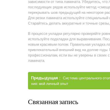
зависимости от типа ламината. Убедитесь, что л
последующих рядов используйте метод «смещ
перекрывать шов предыдущей на некоторое расс
Для резки ламината используйте специальный и
Старайтесь делать аккуратные и точные срезы
В процессе укладки регулярно проверяйте ровн
используйте подкладки для выравнивания. Пос
новым красивым полом. Правильная укладка ла
привлекательный внешний вид на долгие годы. 
профессионалам, если вы не уверены в своих 
ламината.
Навигация
Старые
Предыдущая
Система центрального ото
по
записи
ния: мой личный опыт
записям
Связанная запись