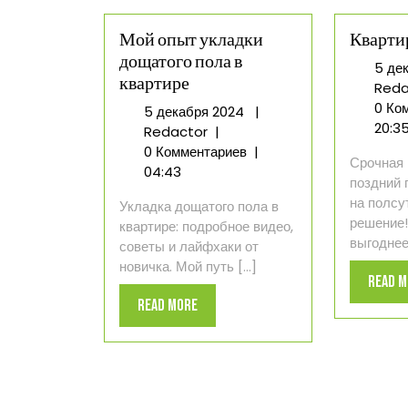
Мой опыт укладки
Кварти
дощатого пола в
5 де
квартире
Reda
0 Ко
5
5 декабря 2024
|
20:3
Мой
декабря
Redactor
|
опыт
2024
0 Комментариев
|
Срочная 
укладки
04:43
поздний 
дощатого
на полсу
Укладка дощатого пола в
пола
решение!
квартире: подробное видео,
в
выгоднее 
советы и лайфхаки от
квартире
новичка. Мой путь [...]
Read 
Read
Read More
More