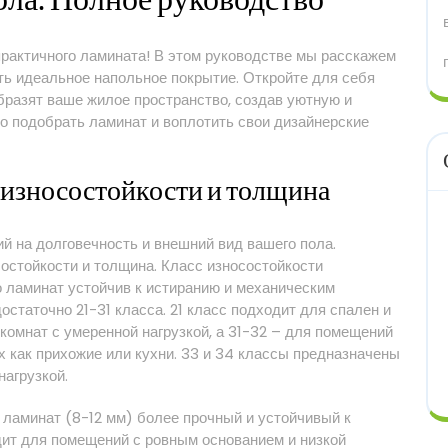
ола⁚ Полное руководство
практичного ламината! В этом руководстве мы расскажем
ть идеальное напольное покрытие. Откройте для себя
бразят ваше жилое пространство, создав уютную и
о подобрать ламинат и воплотить свои дизайнерские
 износостойкости и толщина
й на долговечность и внешний вид вашего пола.
стойкости и толщина. Класс износостойкости
о ламинат устойчив к истиранию и механическим
таточно 21-31 класса. 21 класс подходит для спален и
комнат с умеренной нагрузкой, а 31-32 – для помещений
х как прихожие или кухни. 33 и 34 классы предназначены
агрузкой.
 ламинат (8-12 мм) более прочный и устойчивый к
ит для помещений с ровным основанием и низкой