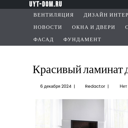
Перейти
uyt-dom.ru
к
ВЕНТИЛЯЦИЯ
ДИЗАЙН ИНТЕ
содержимому
НОВОСТИ
ОКНА И ДВЕРИ
ФАСАД
ФУНДАМЕНТ
Красивый ламинат 
6
Красивый
6 декабря 2024
|
Redactor
|
Нет
декабря
ламинат
2024
для
пола