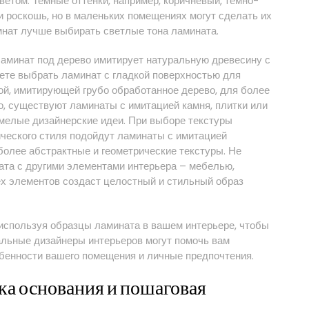
ветом. Темные оттенки, например, коричневый, темно-
и роскошь, но в маленьких помещениях могут сделать их
мнат лучше выбирать светлые тона ламината.
Ламинат под дерево имитирует натуральную древесину с
ете выбрать ламинат с гладкой поверхностью для
ой, имитирующей грубо обработанное дерево, для более
го, существуют ламинаты с имитацией камня, плитки или
мелые дизайнерские идеи. При выборе текстуры
ического стиля подойдут ламинаты с имитацией
более абстрактные и геометрические текстуры. Не
ата с другими элементами интерьера – мебелью,
ех элементов создаст целостный и стильный образ
используя образцы ламината в вашем интерьере, чтобы
льные дизайнеры интерьеров могут помочь вам
бенности вашего помещения и личные предпочтения.
ка основания и пошаговая