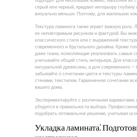
подходят для небольших комнат, наполняя их с
серый или черный, придают интерьеру глубину 
визуально меньше. Поэтому, для маленьких ко
Текстура ламината также играет важную роль. 
ее неповторимым рисунком и фактурой. Вы мож
классического стиля или с выраженной текстур
современного и брутального дизайна. Кроме то
даже ткани, позволяющие реализовать самые с
учитывайте общий стиль интерьера. Для класс
натуральной древесины, а для современного – 
забывайте о сочетании цвета и текстуры ламин
стенами, текстилем. Гармоничное сочетание вс
вашего дома.
Экспериментируйте с различными вариантами, 
убедится в правильности выбора. Профессиона
подобрать оптимальное решение, учитывая осо
Укладка ламината⁚ Подготов