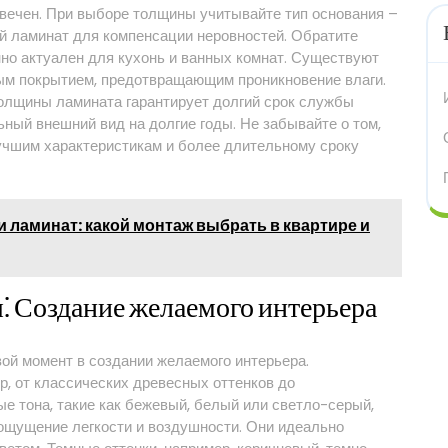
говечен. При выборе толщины учитывайте тип основания –
й ламинат для компенсации неровностей. Обратите
нно актуален для кухонь и ванных комнат. Существуют
ым покрытием, предотвращающим проникновение влаги.
олщины ламината гарантирует долгий срок службы
ьный внешний вид на долгие годы. Не забывайте о том,
лучшим характеристикам и более длительному сроку
и ламинат: какой монтаж выбрать в квартире и
ы⁚ Создание желаемого интерьера
ой момент в создании желаемого интерьера.
, от классических древесных оттенков до
е тона, такие как бежевый, белый или светло-серый,
ощущение легкости и воздушности. Они идеально