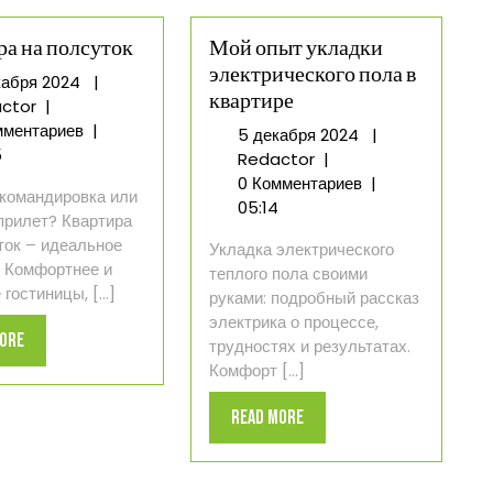
ра на полсуток
Мой опыт укладки
электрического пола в
5
кабря 2024
|
квартире
Квартира
декабря
ctor
|
на
2024
мментариев
|
5
5 декабря 2024
|
полсуток
5
Мой
декабря
Redactor
|
опыт
2024
0 Комментариев
|
командировка или
укладки
05:14
прилет? Квартира
электрического
ток – идеальное
Укладка электрического
пола
 Комфортнее и
теплого пола своими
в
гостиницы, [...]
руками: подробный рассказ
квартире
электрика о процессе,
Read
More
трудностях и результатах.
More
Комфорт [...]
Read
Read More
More