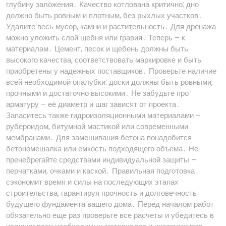
глубину заложения․ Качество котлована критично⁚ дно
должно быть ровным и плотным, без рыхлых участков․
Удалите весь мусор, камни и растительность․ Для дренажа
можно уложить слой щебня или гравия․ Теперь – к
материалам․ Цемент, песок и щебень должны быть
высокого качества, соответствовать маркировке и быть
приобретены у надежных поставщиков․ Проверьте наличие
всей необходимой опалубки⁚ доски должны быть ровными,
прочными и достаточно высокими․ Не забудьте про
арматуру – её диаметр и шаг зависят от проекта․
Запаситесь также гидроизоляционными материалами –
рубероидом, битумной мастикой или современными
мембранами․ Для замешивания бетона понадобится
бетономешалка или емкость подходящего объема․ Не
пренебрегайте средствами индивидуальной защиты –
перчатками, очками и каской․ Правильная подготовка
сэкономит время и силы на последующих этапах
строительства, гарантируя прочность и долговечность
будущего фундамента вашего дома․ Перед началом работ
обязательно еще раз проверьте все расчеты и убедитесь в