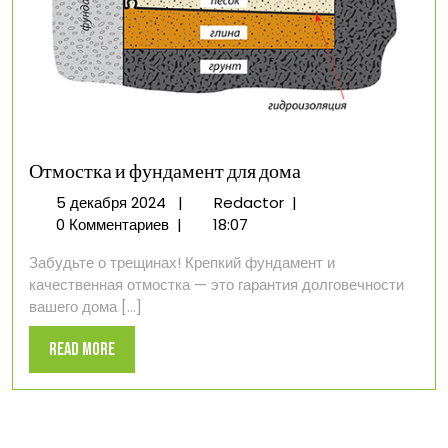
Отмостка и фундамент для дома
5
Отмостка
5 декабря 2024
|
Redactor
|
декабря
и
0 Комментариев
|
18:07
2024
фундамент
Забудьте о трещинах! Крепкий фундамент и
для
качественная отмостка — это гарантия долговечности
дома
вашего дома [...]
Read
Read More
More