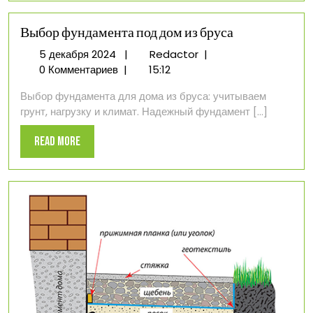
Выбор фундамента под дом из бруса
5
Выбор
5 декабря 2024
|
Redactor
|
декабря
фундамента
0 Комментариев
|
15:12
2024
под
Выбор фундамента для дома из бруса: учитываем
дом
грунт, нагрузку и климат. Надежный фундамент [...]
из
бруса
Read
Read More
More