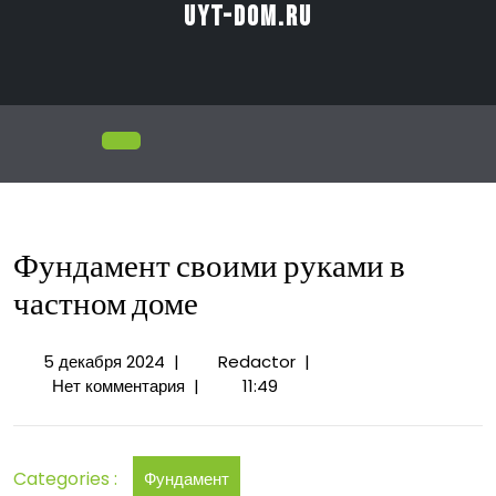
Перейти
uyt-dom.ru
к
содержимому
Открыть
меню
Фундамент своими руками в
частном доме
5
Фундамент
5 декабря 2024
|
Redactor
|
декабря
своими
Нет комментария
|
11:49
2024
руками
в
частном
Categories :
Фундамент
доме