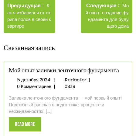
Новые
Следующая
по
Старые
Мо
Предыдущая
К
запис
записи
й опыт: создание фу
ак я избавился от ск
записям
ндамента для буду
рипа полов в своей к
щего дома
вартире
Связанная запись
Мой опыт заливки ленточного фундамента
5
Мой
5 декабря 2024
|
Redactor
|
декабря
опыт
0 Комментариев
|
03:19
2024
заливки
Заливка ленточного фундамента — мой первый опыт!
ленточного
Подробный рассказ о подготовке, процессе и
фундамента
неожиданностях. [...]
Read
Read More
More