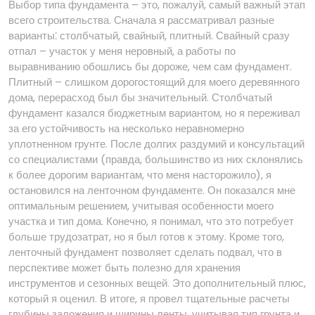
Выбор типа фундамента – это, пожалуй, самый важный этап
всего строительства. Сначала я рассматривал разные
варианты⁚ столбчатый, свайный, плитный. Свайный сразу
отпал – участок у меня неровный, а работы по
выравниванию обошлись бы дороже, чем сам фундамент.
Плитный – слишком дорогостоящий для моего деревянного
дома, перерасход был бы значительный. Столбчатый
фундамент казался бюджетным вариантом, но я переживал
за его устойчивость на несколько неравномерно
уплотненном грунте. После долгих раздумий и консультаций
со специалистами (правда, большинство из них склонялись
к более дорогим вариантам, что меня насторожило), я
остановился на ленточном фундаменте. Он показался мне
оптимальным решением, учитывая особенности моего
участка и тип дома. Конечно, я понимал, что это потребует
больше трудозатрат, но я был готов к этому. Кроме того,
ленточный фундамент позволяет сделать подвал, что в
перспективе может быть полезно для хранения
инструментов и сезонных вещей. Это дополнительный плюс,
который я оценил. В итоге, я провел тщательные расчеты
глубины заложения и ширины ленты, учитывая тип грунта и