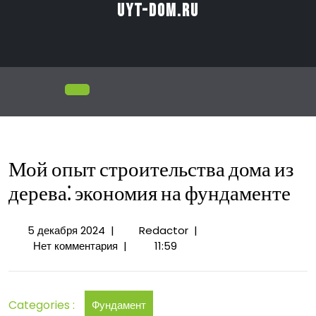
Перейти
uyt-dom.ru
к
содержимому
Открыть
меню
Мой опыт строительства дома из
дерева⁚ экономия на фундаменте
5
Мой
5 декабря 2024
|
Redactor
|
декабря
опыт
Нет комментария
|
11:59
2024
строительства
дома
из
Categories :
Фундамент
дерева⁚