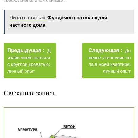
Читать статью
Фундамент на сваях для
частного дома
Навигация
Новы
Следующая
по
Старые
Де
Предыдущая
Д
запис
записи
шевое утепление по
изайн моей спальни
записям
ла в моей квартире:
с круглой кроватью:
личный опыт
личный опыт
Связанная запись