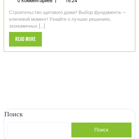
декабря
для
0 Комментариев
|
15:24
2024
щитовых
Строительство щитового дома? Выбор фундамента —
домов:
ключевой момент! Узнайте о лучших решениях,
выбор
экономичных [...]
оптимального
решения
Read
Read More
More
Поиск
Поиск