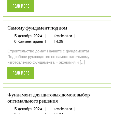
Read
Read More
More
Самому фундамент под дом
5
Самому
5 декабря 2024
|
Redactor
|
декабря
фундамент
0 Комментариев
|
14:08
2024
под
Строительство дома? Начните с фундамента!
дом
Подробное руководство по самостоятельному
изготовлению фундамента – экономия и [...]
Read
Read More
More
Фундамент для щитовых домов: выбор
оптимального решения
5
Фундамент
5 декабря 2024
|
Redactor
|