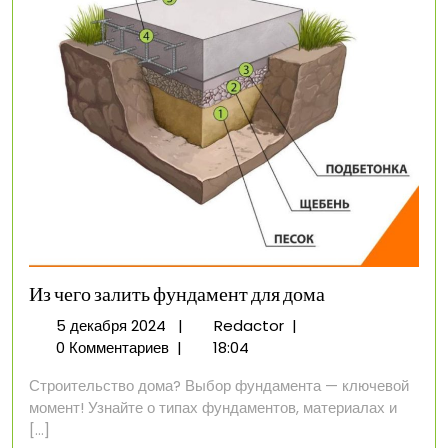
Из чего залить фундамент для дома
5
Из
5 декабря 2024
|
Redactor
|
декабря
чего
0 Комментариев
|
18:04
2024
залить
Строительство дома? Выбор фундамента — ключевой
фундамент
момент! Узнайте о типах фундаментов, материалах и
для
[...]
дома