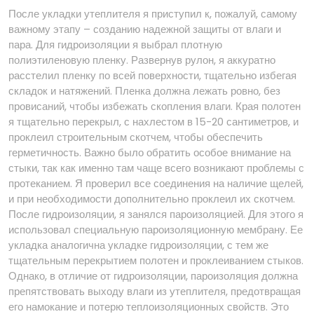
После укладки утеплителя я приступил к, пожалуй, самому
важному этапу – созданию надежной защиты от влаги и
пара. Для гидроизоляции я выбрал плотную
полиэтиленовую пленку. Развернув рулон, я аккуратно
расстелил пленку по всей поверхности, тщательно избегая
складок и натяжений. Пленка должна лежать ровно, без
провисаний, чтобы избежать скопления влаги. Края полотен
я тщательно перекрыл, с нахлестом в 15-20 сантиметров, и
проклеил строительным скотчем, чтобы обеспечить
герметичность. Важно было обратить особое внимание на
стыки, так как именно там чаще всего возникают проблемы с
протеканием. Я проверил все соединения на наличие щелей,
и при необходимости дополнительно проклеил их скотчем.
После гидроизоляции, я занялся пароизоляцией. Для этого я
использовал специальную пароизоляционную мембрану. Ее
укладка аналогична укладке гидроизоляции, с тем же
тщательным перекрытием полотен и проклеиванием стыков.
Однако, в отличие от гидроизоляции, пароизоляция должна
препятствовать выходу влаги из утеплителя, предотвращая
его намокание и потерю теплоизоляционных свойств. Это