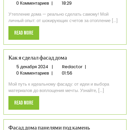
декабря
дома:
0 Комментариев
|
18:29
2024
личный
Утепление дома — реально сделать самому! Мой
опыт
личный опыт: от шокирующих счетов за отопление [...]
Read
Read More
More
Как я сделал фасад дома
5
Как
5 декабря 2024
|
Redactor
|
декабря
я
0 Комментариев
|
01:56
2024
сделал
Мой путь к идеальному фасаду: от идеи и выбора
фасад
материалов до воплощения мечты. Узнайте, [...]
дома
Read
Read More
More
Фасад дома панелями под камень