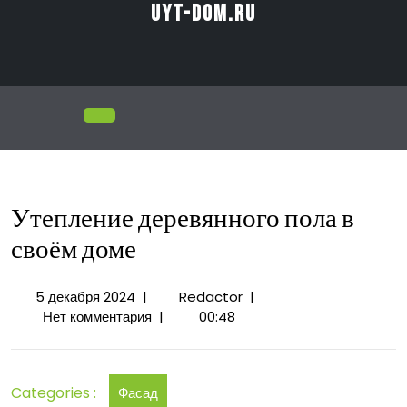
Перейти
uyt-dom.ru
к
содержимому
Открыть
меню
Утепление деревянного пола в
своём доме
5
Утепление
5 декабря 2024
|
Redactor
|
декабря
деревянного
Нет комментария
|
00:48
2024
пола
в
своём
Categories :
Фасад
доме