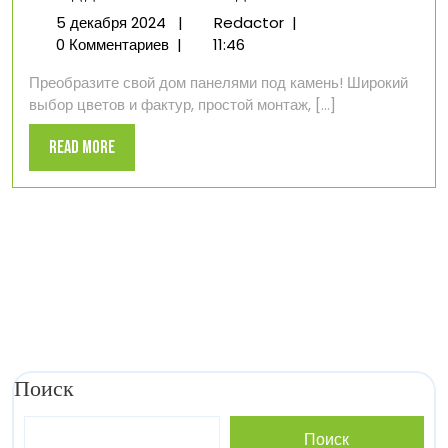
5
Фасад
5 декабря 2024
|
Redactor
|
декабря
дома
0 Комментариев
|
11:46
2024
панелями
Преобразите свой дом панелями под камень! Широкий
под
выбор цветов и фактур, простой монтаж, [...]
камень
Read
Read More
More
Поиск
Поиск