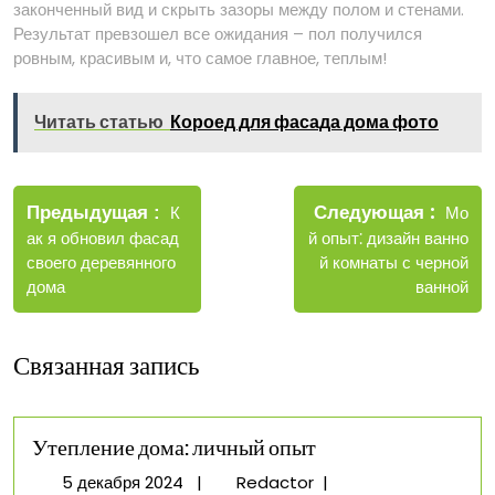
законченный вид и скрыть зазоры между полом и стенами.
Результат превзошел все ожидания – пол получился
ровным, красивым и, что самое главное, теплым!
Читать статью
Короед для фасада дома фото
Навигация
Новые
Следующая
по
Старые
Мо
Предыдущая
К
запис
записи
й опыт⁚ дизайн ванно
ак я обновил фасад
записям
й комнаты с черной
своего деревянного
ванной
дома
Связанная запись
Утепление дома: личный опыт
5
Утепление
5 декабря 2024
|
Redactor
|