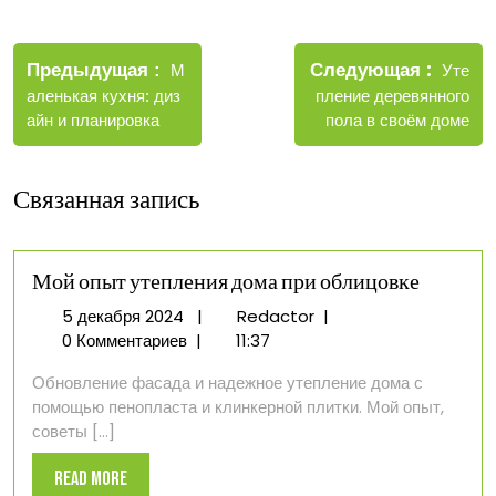
Навигация
Новые
Следующая
по
Старые
Уте
Предыдущая
М
записи
записи
пление деревянного
аленькая кухня: диз
записям
пола в своём доме
айн и планировка
Связанная запись
Мой опыт утепления дома при облицовке
5
Мой
5 декабря 2024
|
Redactor
|
декабря
опыт
0 Комментариев
|
11:37
2024
утепления
Обновление фасада и надежное утепление дома с
дома
помощью пенопласта и клинкерной плитки. Мой опыт,
при
советы [...]
облицовке
Read
Read More