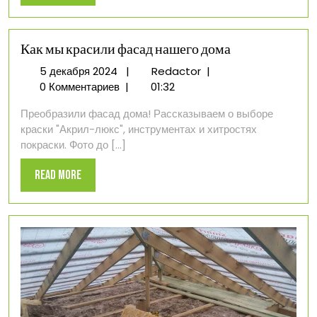
More
Как мы красили фасад нашего дома
5
Как
5 декабря 2024
|
Redactor
|
декабря
мы
0 Комментариев
|
01:32
2024
красили
Преобразили фасад дома! Рассказываем о выборе
фасад
краски "Акрил-люкс", инструментах и хитростях
нашего
покраски. Фото до [...]
дома
Read
Read More
More