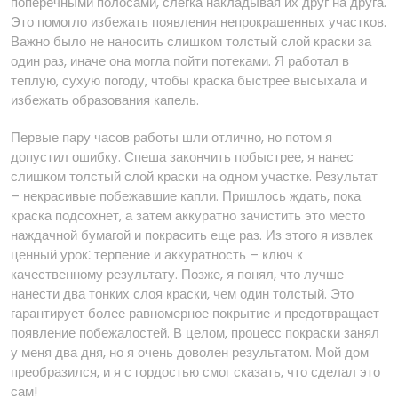
поперечными полосами, слегка накладывая их друг на друга.
Это помогло избежать появления непрокрашенных участков.
Важно было не наносить слишком толстый слой краски за
один раз, иначе она могла пойти потеками. Я работал в
теплую, сухую погоду, чтобы краска быстрее высыхала и
избежать образования капель.
Первые пару часов работы шли отлично, но потом я
допустил ошибку. Спеша закончить побыстрее, я нанес
слишком толстый слой краски на одном участке. Результат
– некрасивые побежавшие капли. Пришлось ждать, пока
краска подсохнет, а затем аккуратно зачистить это место
наждачной бумагой и покрасить еще раз. Из этого я извлек
ценный урок⁚ терпение и аккуратность – ключ к
качественному результату. Позже, я понял, что лучше
нанести два тонких слоя краски, чем один толстый. Это
гарантирует более равномерное покрытие и предотвращает
появление побежалостей. В целом, процесс покраски занял
у меня два дня, но я очень доволен результатом. Мой дом
преобразился, и я с гордостью смог сказать, что сделал это
сам!