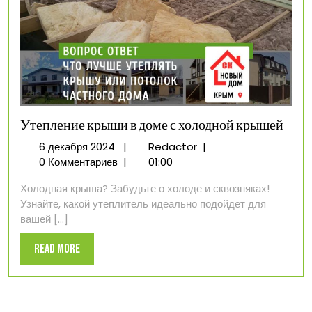
Утепление крыши в доме с холодной крышей
6
Утепление
6 декабря 2024
|
Redactor
|
декабря
крыши
0 Комментариев
|
01:00
2024
в
Холодная крыша? Забудьте о холоде и сквозняках!
доме
Узнайте, какой утеплитель идеально подойдет для
с
вашей [...]
холодной
крышей
Read
Read More
More