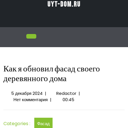
Перейти
uyt-dom.ru
к
содержимому
Открыть
меню
Как я обновил фасад своего
деревянного дома
5
Как
5 декабря 2024
|
Redactor
|
декабря
я
Нет комментария
|
00:45
2024
обновил
фасад
своего
Categories :
Фасад
деревянного