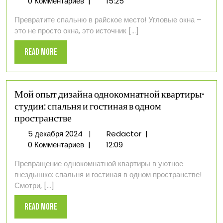
декабря
спальня
0 Комментариев
|
15:25
2024
с
Превратите спальню в райское место! Угловые окна –
угловыми
это не просто окна, это источник [...]
окнами:
от
Read
Read More
идеи
More
до
реализации
Мой опыт дизайна однокомнатной квартиры-
студии: спальня и гостиная в одном
пространстве
5
Мой
5 декабря 2024
|
Redactor
|
декабря
опыт
0 Комментариев
|
12:09
2024
дизайна
Превращение однокомнатной квартиры в уютное
однокомнатной
гнездышко: спальня и гостиная в одном пространстве!
квартиры-
Смотри, [...]
студии:
спальня
Read
Read More
и
More
гостиная