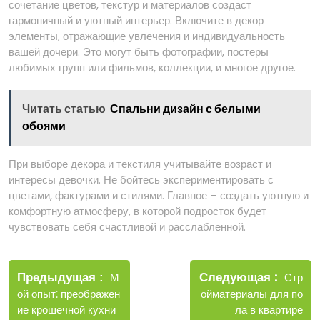
сочетание цветов, текстур и материалов создаст
гармоничный и уютный интерьер. Включите в декор
элементы, отражающие увлечения и индивидуальность
вашей дочери. Это могут быть фотографии, постеры
любимых групп или фильмов, коллекции, и многое другое.
Читать статью
Спальни дизайн с белыми
обоями
При выборе декора и текстиля учитывайте возраст и
интересы девочки. Не бойтесь экспериментировать с
цветами, фактурами и стилями. Главное – создать уютную и
комфортную атмосферу, в которой подросток будет
чувствовать себя счастливой и расслабленной.
Навигация
Новые
Следующая
по
Старые
Стр
Предыдущая
М
записи
записи
ойматериалы для по
ой опыт⁚ преображен
записям
ла в квартире
ие крошечной кухни