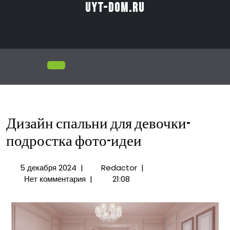
Перейти
uyt-dom.ru
к
содержимому
Открыть
меню
Дизайн спальни для девочки-
подростка фото-идеи
5
Дизайн
5 декабря 2024
|
Redactor
|
декабря
спальни
Нет комментария
|
21:08
2024
для
девочки-
подростка
фото-