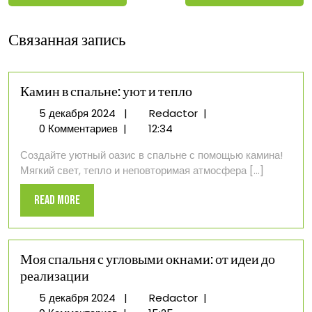
Связанная запись
Камин в спальне: уют и тепло
5
Камин
5 декабря 2024
|
Redactor
|
декабря
в
0 Комментариев
|
12:34
2024
спальне:
Создайте уютный оазис в спальне с помощью камина!
уют
Мягкий свет, тепло и неповторимая атмосфера [...]
и
тепло
Read
Read More
More
Моя спальня с угловыми окнами: от идеи до
реализации
5
Моя
5 декабря 2024
|
Redactor
|