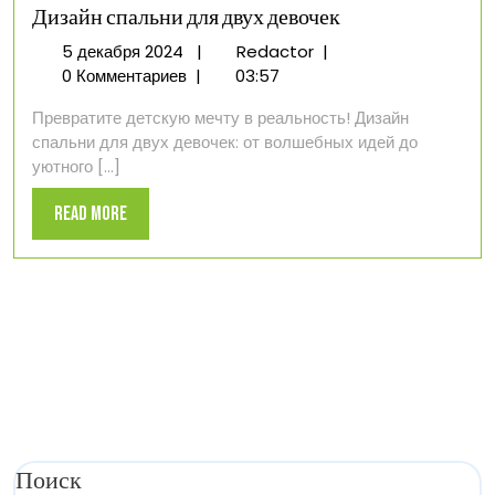
результата
Дизайн спальни для двух девочек
5
Дизайн
5 декабря 2024
|
Redactor
|
декабря
спальни
0 Комментариев
|
03:57
2024
для
Превратите детскую мечту в реальность! Дизайн
двух
спальни для двух девочек: от волшебных идей до
девочек
уютного [...]
Read
Read More
More
Поиск