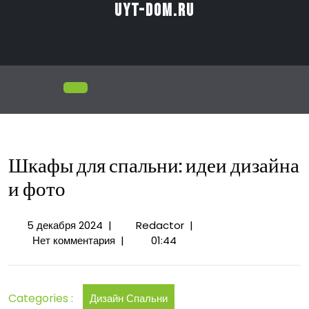
Перейти
uyt-dom.ru
к
содержимому
Открыть
меню
Шкафы для спальни: идеи дизайна
и фото
5
Шкафы
5 декабря 2024
|
Redactor
|
декабря
для
Нет комментария
|
01:44
2024
спальни:
идеи
дизайна
Categories :
Дизайн Спальни
и