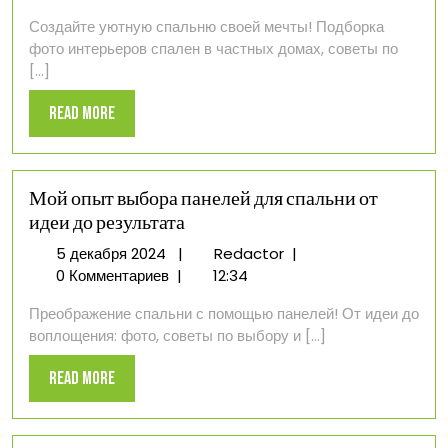
2024
фото
Создайте уютную спальню своей мечты! Подборка
для
фото интерьеров спален в частных домах, советы по
частного
[...]
дома
Read
Read More
More
Мой опыт выбора панелей для спальни от
идеи до результата
5
Мой
5 декабря 2024
|
Redactor
|
декабря
опыт
0 Комментариев
|
12:34
2024
выбора
Преображение спальни с помощью панелей! От идеи до
панелей
воплощения: фото, советы по выбору и [...]
для
спальни
Read
Read More
от
More
идеи
до