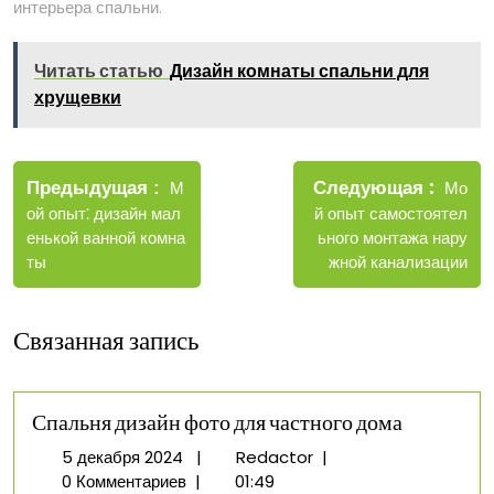
интерьера спальни.
Читать статью
Дизайн комнаты спальни для
хрущевки
Навигация
Новые
Следующая
по
Старые
Мо
Предыдущая
М
запис
записи
й опыт самостоятел
ой опыт⁚ дизайн мал
записям
ьного монтажа нару
енькой ванной комна
жной канализации
ты
Связанная запись
Спальня дизайн фото для частного дома
5
Спальня
5 декабря 2024
|
Redactor
|
декабря
дизайн
0 Комментариев
|
01:49