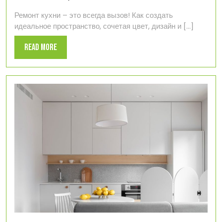
2024
цвет
Ремонт кухни – это всегда вызов! Как создать
и
идеальное пространство, сочетая цвет, дизайн и [...]
дизайн
Read
Read More
More