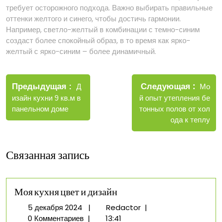
требует осторожного подхода. Важно выбирать правильные
оттенки желтого и синего, чтобы достичь гармонии.
Например, светло-желтый в комбинации с темно-синим
создаст более спокойный образ, в то время как ярко-
желтый с ярко-синим – более динамичный.
Навигация
Новые
Следующая
по
Старые
Мо
Предыдущая
Д
запис
записи
й опыт утепления бе
изайн кухни 9 кв.м в
записям
тонных полов от хол
панельном доме
ода к теплу
Связанная запись
Моя кухня цвет и дизайн
5
Моя
5 декабря 2024
|
Redactor
|
декабря
кухня
0 Комментариев
|
13:41