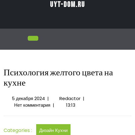
Перейти
uyt-dom.ru
к
содержимому
Открыть
меню
Психология желтого цвета на
кухне
5
Психология
5 декабря 2024
|
Redactor
|
декабря
желтого
Нет комментария
|
13:13
2024
цвета
на
кухне
Categories :
Дизайн Кухни