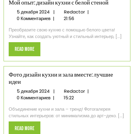
Мой опыт: дизайн кухни с белой стеной
5
Мой
5 декабря 2024
|
Redactor
|
декабря
опыт:
0 Комментариев
|
21:56
2024
дизайн
Преобразите свою кухню с помощью белого цвета!
кухни
Узнайте, как создать уютный и стильный интерьер, [...]
с
белой
Read
Read More
стеной
More
Фото дизайн кухни и зала вместе: лучшие
идеи
5
Фото
5 декабря 2024
|
Redactor
|
декабря
дизайн
0 Комментариев
|
15:22
2024
кухни
Объединение кухни и зала – тренд! Фотогалерея
и
стильных интерьеров: от минимализма до арт-деко. [...]
зала
вместе:
Read
Read More
лучшие