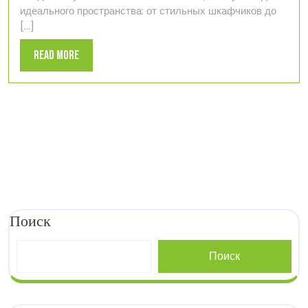
идеального пространства: от стильных шкафчиков до
для
[...]
идеального
пространства
Read
Read More
More
Поиск
Поиск