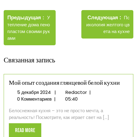
Навигация
Новы
Следующая
по
Старые
Пс
Предыдущая
У
запис
записи
ихология желтого цв
тепление дома пено
записям
ета на кухне
пластом своими рук
ами
Связанная запись
Мой опыт создания глянцевой белой кухни
5
Мой
5 декабря 2024
|
Redactor
|
декабря
опыт
0 Комментариев
|
05:40
2024
создания
Белоснежная кухня – это не просто мечта, а
глянцевой
реальность! Посмотрите, как играет свет на [...]
белой
кухни
Read
Read More