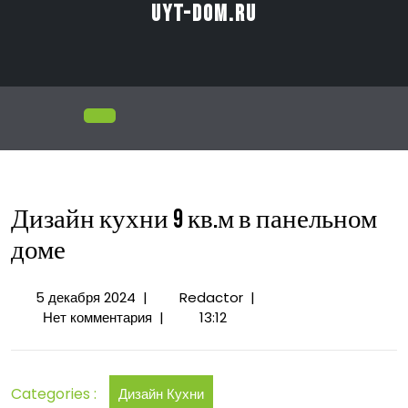
Перейти
uyt-dom.ru
к
содержимому
Открыть
меню
Дизайн кухни 9 кв.м в панельном
доме
5
Дизайн
5 декабря 2024
|
Redactor
|
декабря
кухни
Нет комментария
|
13:12
2024
9
кв.м
в
Categories :
Дизайн Кухни
панельном