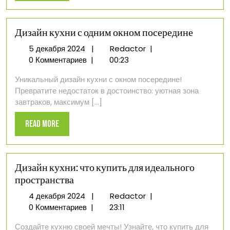
More
Дизайн кухни с одним окном посередине
5
Дизайн
5 декабря 2024
|
Redactor
|
декабря
кухни
0 Комментариев
|
00:23
2024
с
Уникальный дизайн кухни с окном посередине!
одним
Превратите недостаток в достоинство: уютная зона
окном
завтраков, максимум [...]
посередине
Read
Read More
More
Дизайн кухни: что купить для идеального
пространства
4
Дизайн
4 декабря 2024
|
Redactor
|
декабря
кухни:
0 Комментариев
|
23:11
2024
что
Создайте кухню своей мечты! Узнайте, что купить для
купить