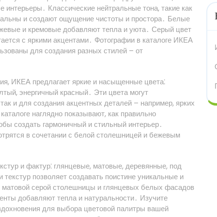
 интерьеры․ Классические нейтральные тона, такие как
туальны и создают ощущение чистоты и простора․ Белые
ежевые и кремовые добавляют тепла и уюта․ Серый цвет
тается с яркими акцентами․ Фотографии в каталоге ИКЕА
льзованы для создания разных стилей – от
ия, ИКЕА предлагает яркие и насыщенные цвета⁚
лтый, энергичный красный․ Эти цвета могут
 так и для создания акцентных деталей – например, ярких
каталоге наглядно показывают, как правильно
тобы создать гармоничный и стильный интерьер․
трятся в сочетании с белой столешницей и бежевым
кстур и фактур⁚ глянцевые, матовые, деревянные, под
и текстур позволяет создавать поистине уникальные и
 матовой серой столешницы и глянцевых белых фасадов
менты добавляют тепла и натуральности․ Изучите
вдохновения для выбора цветовой палитры вашей