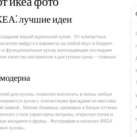
т икеа фото
КЕА⁚ лучшие идеи
создания вашей идеальной кухни․ От компактных
каталоге найдутся варианты на любой вкус и бюджет․
е и функциональные кухни, воплощающие последние
кое качество материалов и доступные цены – главные
 модерна
илей для кухонь, позволяя воплотить в жизнь любые
онравятся кухни с элегантными фасадами из массива
ой гаммой․ Мягкие бежевые, кремовые и белые оттенки
еского стиля характерны витрины, открытые полки и
 как молдинги и фризы․ Фотографии в каталоге ИКЕА
аких кухонь․