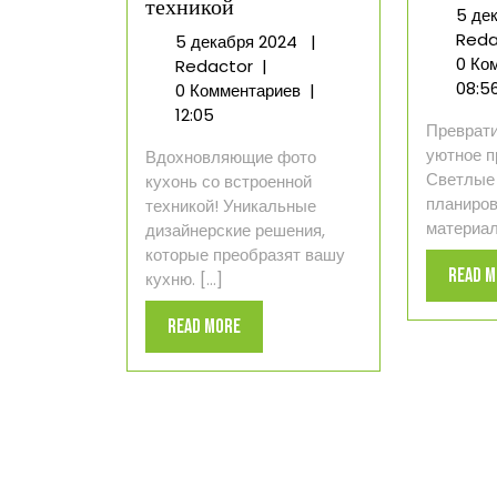
техникой
5 де
Reda
5
5 декабря 2024
|
0 Ко
Мой
декабря
Redactor
|
08:5
опыт:
2024
0 Комментариев
|
дизайн
12:05
Преврати
кухни
уютное п
Вдохновляющие фото
с
Светлые 
кухонь со встроенной
встроенной
планиров
техникой! Уникальные
техникой
материалы
дизайнерские решения,
которые преобразят вашу
Read 
кухню. [...]
Read
Read More
More