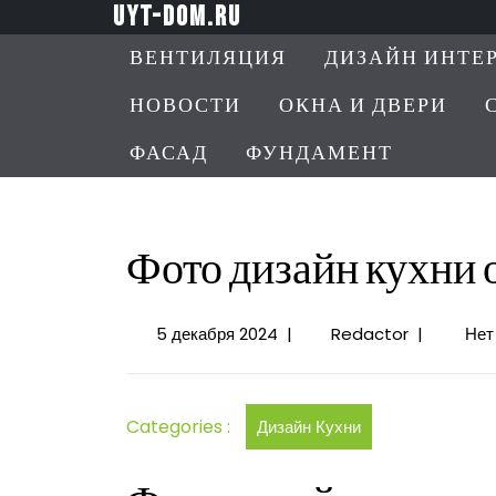
Перейти
uyt-dom.ru
к
ВЕНТИЛЯЦИЯ
ДИЗАЙН ИНТЕ
содержимому
НОВОСТИ
ОКНА И ДВЕРИ
ФАСАД
ФУНДАМЕНТ
Фото дизайн кухни 
5
Фото
5 декабря 2024
|
Redactor
|
Нет
декабря
дизайн
2024
кухни
от
Categories :
Дизайн Кухни
ИКЕА:
лучшие
идеи