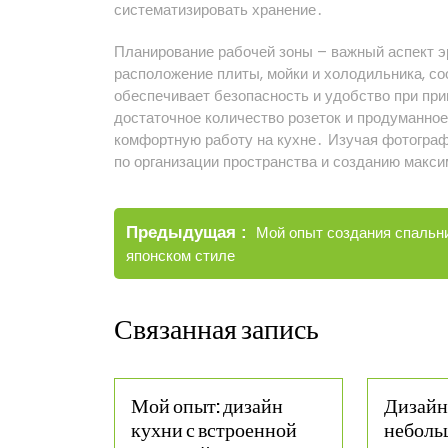
систематизировать хранение․
Планирование рабочей зоны – важный аспект э
расположение плиты, мойки и холодильника, с
обеспечивает безопасность и удобство при пр
достаточное количество розеток и продуманно
комфортную работу на кухне․ Изучая фотограф
по организации пространства и созданию макс
Навигация
Старые
Предыдущая
Мой опыт создания спальн
по
записи
японском стиле
записям
Связанная запись
Мой опыт: дизайн
Дизайн
кухни с встроенной
неболь