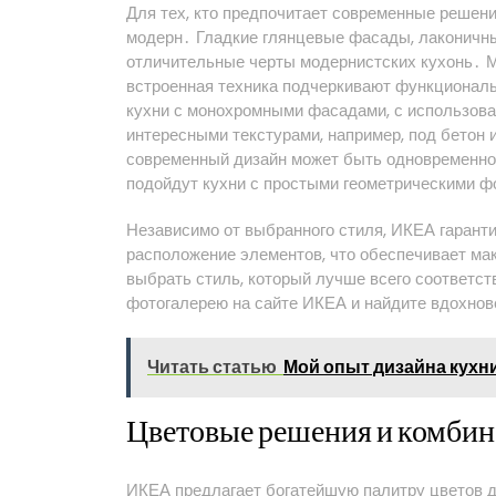
Для тех, кто предпочитает современные решени
модерн․ Гладкие глянцевые фасады, лаконичны
отличительные черты модернистских кухонь․ М
встроенная техника подчеркивают функциональ
кухни с монохромными фасадами, с использован
интересными текстурами, например, под бетон 
современный дизайн может быть одновременн
подойдут кухни с простыми геометрическими ф
Независимо от выбранного стиля, ИКЕА гарант
расположение элементов, что обеспечивает ма
выбрать стиль, который лучше всего соответс
фотогалерею на сайте ИКЕА и найдите вдохнов
Читать статью
Мой опыт дизайна кухн
Цветовые решения и комбин
ИКЕА предлагает богатейшую палитру цветов д