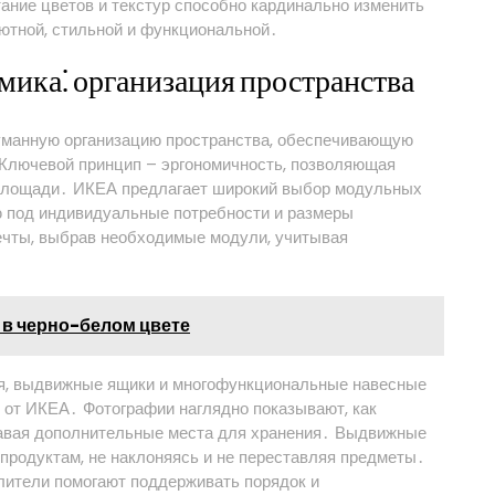
ание цветов и текстур способно кардинально изменить
уютной, стильной и функциональной․
мика⁚ организация пространства
уманную организацию пространства, обеспечивающую
Ключевой принцип – эргономичность, позволяющая
 площади․ ИКЕА предлагает широкий выбор модульных
ю под индивидуальные потребности и размеры
ечты, выбрав необходимые модули, учитывая
 в черно-белом цвете
ия, выдвижные ящики и многофункциональные навесные
 от ИКЕА․ Фотографии наглядно показывают, как
давая дополнительные места для хранения․ Выдвижные
 продуктам, не наклоняясь и не переставляя предметы․
лители помогают поддерживать порядок и