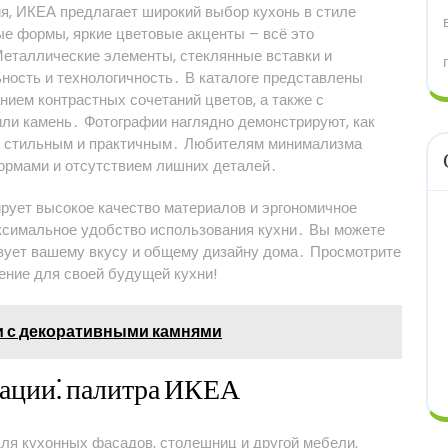
я, ИКЕА предлагает широкий выбор кухонь в стиле
е формы, яркие цветовые акценты – всё это
еталлические элементы, стеклянные вставки и
ность и технологичность․ В каталоге представлены
ием контрастных сочетаний цветов, а также с
или камень․ Фотографии наглядно демонстрируют, как
о стильным и практичным․ Любителям минимализма
ормами и отсутствием лишних деталей․
ирует высокое качество материалов и эргономичное
ксимальное удобство использования кухни․ Вы можете
твует вашему вкусу и общему дизайну дома․ Просмотрите
ение для своей будущей кухни!
и с декоративными камнями
ации⁚ палитра ИКЕА
ля кухонных фасадов, столешниц и другой мебели,