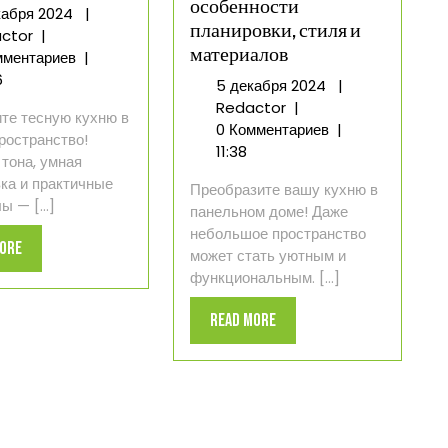
особенности
5
кабря 2024
|
планировки, стиля и
Дизайн
декабря
ctor
|
материалов
интерьеров
2024
мментариев
|
небольших
6
5
5 декабря 2024
|
кухонь
Дизайн
декабря
Redactor
|
те тесную кухню в
кухни
2024
0 Комментариев
|
ространство!
в
11:38
тона, умная
панельном
ка и практичные
Преобразите вашу кухню в
доме:
 — [...]
панельном доме! Даже
особенности
небольшое пространство
планировки,
Read
More
может стать уютным и
стиля
More
функциональным. [...]
и
материалов
Read
Read More
More