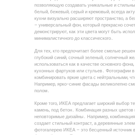
позволяющую создавать уникальные и стильные
белый, бежевый, серый и кремовый, всегда ак
кухни визуально расширяют пространство, а б
– универсальный фон, который прекрасно соче
демонстрируют, как эти цвета могут быть испо
минималистичного до классического․
Для тех, кто предпочитает более смелые решен
глубокий синий, сочный зеленый, солнечный же
использоваться как в качестве основного фона,
кухонных фартуков или стульев․ Фотографии в 
комбинировать яркие цвета с нейтральными, ч
Например, ярко-синие фасады великолепно смо
полом․
Кроме того, ИКЕА предлагает широкий выбор те
камень, под бетон․ Комбинация разных цветов 
неповторимые дизайны․ Например, комбинация
создает стильный контраст, а деревянные эле
фотогалерею ИКЕА – это бесценный источник 