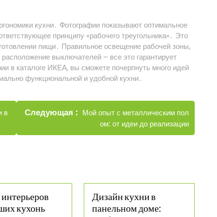
ргономики кухни․ Фотографии показывают оптимальное
оответствующее принципу «рабочего треугольника»․ Это
иготовлении пищи․ Правильное освещение рабочей зоны,
е расположение выключателей – все это гарантирует
ии в каталоге ИКЕА, вы сможете почерпнуть много идей
имально функциональной и удобной кухни․
Новые
Следующая
Мой опыт с металлическим пол
и в
записи
ом: от идеи до реализации
 интерьеров
Дизайн кухни в
ших кухонь
панельном доме: