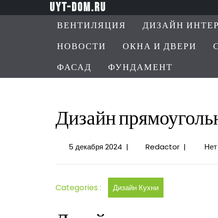
Перейти
uyt-dom.ru
к
ВЕНТИЛЯЦИЯ
ДИЗАЙН ИНТЕ
содержимому
НОВОСТИ
ОКНА И ДВЕРИ
ФАСАД
ФУНДАМЕНТ
Дизайн прямоуголь
5
Дизайн
5 декабря 2024
|
Redactor
|
Нет
декабря
прямоугол
2024
кухонь-
гостиных
Categories :
Дизайн Кухни