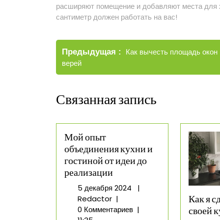
расширяют помещение и добавляют места для 
сантиметр должен работать на вас!
Навигация
Старые
Предыдущая
Как вычесть площадь окон 
по
записи
верей
записям
Связанная запись
Мой опыт
объединения кухни и
гостиной от идеи до
реализации
5
5 декабря 2024
|
Мой
декабря
Как я с
Redactor
|
опыт
2024
0 Комментариев
|
своей 
объединения