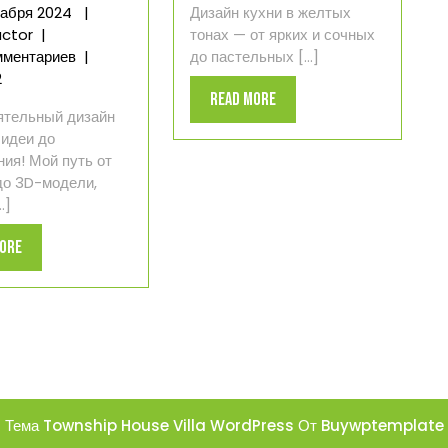
6
кабря 2024
|
Дизайн кухни в желтых
Как
декабря
ctor
|
тонах — от ярких и сочных
я
2024
мментариев
|
до пастельных [...]
сделала
2
Read
дизайн
Read More
ятельный дизайн
своей
More
 идеи до
кухни
ия! Мой путь от
сама
до 3D-модели,
.]
Read
More
More
Тема Township House Villa WordPress
От Buywptemplate