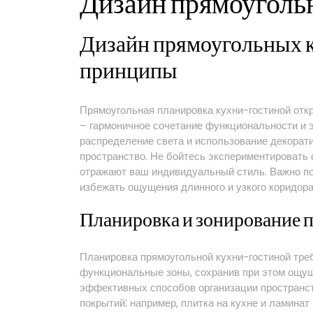
Дизайн прямоуголь
Дизайн прямоугольных 
принципы
Прямоугольная планировка кухни-гостиной отк
– гармоничное сочетание функциональности и 
распределение света и использование декорат
пространство. Не бойтесь экспериментировать 
отражают ваш индивидуальный стиль. Важно по
избежать ощущения длинного и узкого коридора
Планировка и зонирование 
Планировка прямоугольной кухни-гостиной треб
функциональные зоны, сохранив при этом ощущ
эффективных способов организации пространст
покрытий⁚ например, плитка на кухне и ламинат 