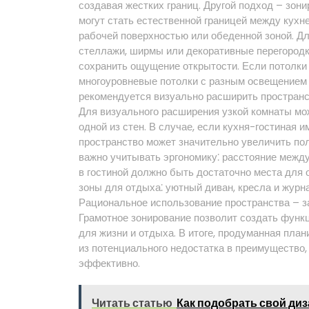
создавая жестких границ. Другой подход – зон
могут стать естественной границей между кухн
рабочей поверхностью или обеденной зоной. Д
стеллажи, ширмы или декоративные перегородки
сохранить ощущение открытости. Если потолки
многоуровневые потолки с разным освещением 
рекомендуется визуально расширить пространст
Для визуального расширения узкой комнаты мож
одной из стен. В случае, если кухня-гостиная 
пространство может значительно увеличить по
важно учитывать эргономику⁚ расстояние межд
в гостиной должно быть достаточно места для
зоны для отдыха⁚ уютный диван, кресла и жур
Рациональное использование пространства – за
Грамотное зонирование позволит создать функ
для жизни и отдыха. В итоге, продуманная пл
из потенциального недостатка в преимущество,
эффективно.
Читать статью
Как подобрать свой диз