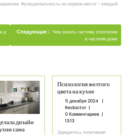
хранения. Функциональность на первом месте – каждый
Новые
Следующая
Чем залить систему отопления
и д
записи
в частном доме
Психология желтого
цвета на кухне
5
5 декабря 2024
|
Психология
декабря
Redactor
|
желтого
2024
0 Комментариев
|
цвета
13:13
делала дизайн
на
кухни сама
Зарядитесь позитивом!
кухне