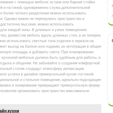
ирование с помощью мебели⁚ остров или барная стойка
ей и гостиной, одновременно служа дополнительной
ля более четкого разделения можно использовать
. Однако важно не перегружать пространство и
 достаточно высокие, можно использовать
для каждой зоны. В длинных и узких помещениях
во, разместив мебель вдоль длинных стен, а не поперек.
но использовать светлые тона отделки и зеркала на
имеет выход на балкон или лоджию, их интеграция в общее
лезную площадь и добавить света. При планировании
у кухонной мебелью должно быть удобным для работы, а
 отдыха и общения. Не забывайте о создании комфортной
нальный столик создадут атмосферу релаксации.
лог успеха в дизайне прямоугольной кухни-гостиной.
циональное и стильное помещение, идеально подходящее
анировка и зонирование превращают прямоугольную форму
 позволяя организовать пространство максимально
айн кухни