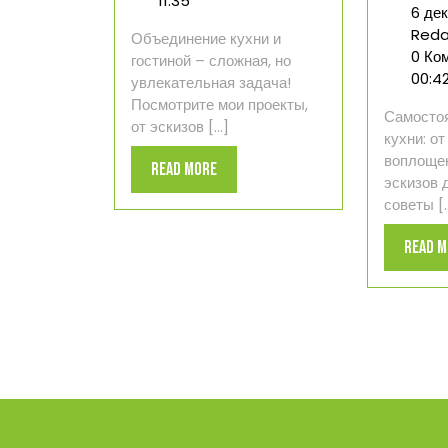
11:35
6 де
кухни
Reda
Объединение кухни и
и
0 Ко
гостиной – сложная, но
гостиной
00:4
увлекательная задача!
от
Посмотрите мои проекты,
идеи
Самосто
от эскизов [...]
до
кухни: от
реализации
воплощен
Read
Read More
эскизов 
More
советы [..
Read 