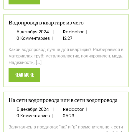
More
Водопровод в квартире из чего
5
Водопровод
5 декабря 2024
|
Redactor
|
декабря
в
0 Комментариев
|
12:27
2024
квартире
Какой водопровод лучше для квартиры? Разбираемся в
из
материалах труб: металлопластик, полипропилен, медь.
чего
Надежность, [...]
Read
Read More
More
На сети водопровода или в сети водопровода
5
На
5 декабря 2024
|
Redactor
|
декабря
сети
0 Комментариев
|
05:23
2024
водопровода
Запутались в предлогах "на" и "в" применительно к сети
или