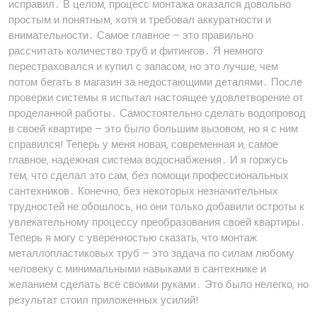
исправил․ В целом‚ процесс монтажа оказался довольно
простым и понятным‚ хотя и требовал аккуратности и
внимательности․ Самое главное – это правильно
рассчитать количество труб и фитингов․ Я немного
перестраховался и купил с запасом‚ но это лучше‚ чем
потом бегать в магазин за недостающими деталями․ После
проверки системы я испытал настоящее удовлетворение от
проделанной работы․ Самостоятельно сделать водопровод
в своей квартире – это было большим вызовом‚ но я с ним
справился! Теперь у меня новая‚ современная и‚ самое
главное‚ надежная система водоснабжения․ И я горжусь
тем‚ что сделал это сам‚ без помощи профессиональных
сантехников․ Конечно‚ без некоторых незначительных
трудностей не обошлось‚ но они только добавили остроты к
увлекательному процессу преобразования своей квартиры․
Теперь я могу с уверенностью сказать‚ что монтаж
металлопластиковых труб – это задача по силам любому
человеку с минимальными навыками в сантехнике и
желанием сделать всё своими руками․ Это было нелегко‚ но
результат стоил приложенных усилий!