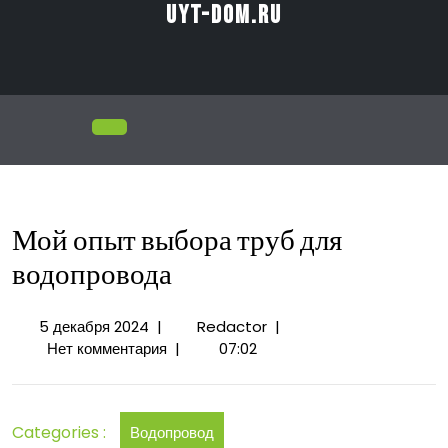
Перейти
uyt-dom.ru
к
содержимому
Открыть
меню
Мой опыт выбора труб для
водопровода
5
Мой
5 декабря 2024
|
Redactor
|
декабря
опыт
Нет комментария
|
07:02
2024
выбора
труб
для
Categories :
Водопровод
водопровода