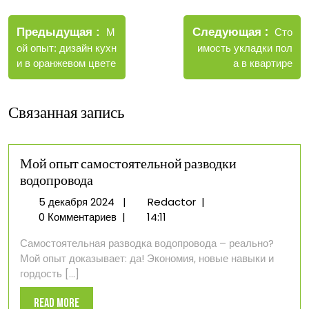
Навигация
Новые
Следующая
по
Старые
Сто
Предыдущая
М
записи
записи
имость укладки пол
ой опыт: дизайн кухн
записям
а в квартире
и в оранжевом цвете
Связанная запись
Мой опыт самостоятельной разводки
водопровода
5
Мой
5 декабря 2024
|
Redactor
|
декабря
опыт
0 Комментариев
|
14:11
2024
самостоятельной
Самостоятельная разводка водопровода – реально?
разводки
Мой опыт доказывает: да! Экономия, новые навыки и
водопровода
гордость [...]
Read
Read More