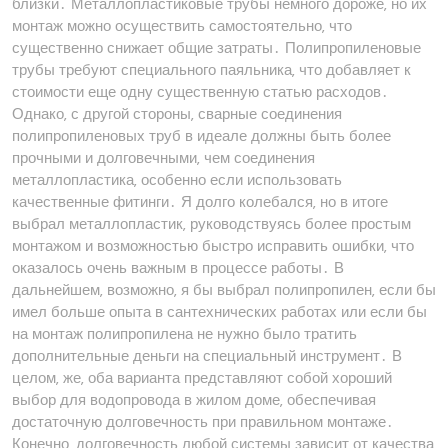
близки․ Металлопластиковые трубы немного дороже‚ но их
монтаж можно осуществить самостоятельно‚ что
существенно снижает общие затраты․ Полипропиленовые
трубы требуют специального паяльника‚ что добавляет к
стоимости еще одну существенную статью расходов․
Однако‚ с другой стороны‚ сварные соединения
полипропиленовых труб в идеале должны быть более
прочными и долговечными‚ чем соединения
металлопластика‚ особенно если использовать
качественные фитинги․ Я долго колебался‚ но в итоге
выбрал металлопластик‚ руководствуясь более простым
монтажом и возможностью быстро исправить ошибки‚ что
оказалось очень важным в процессе работы․ В
дальнейшем‚ возможно‚ я бы выбрал полипропилен‚ если бы
имел больше опыта в сантехнических работах или если бы
на монтаж полипропилена не нужно было тратить
дополнительные деньги на специальный инструмент․ В
целом‚ же‚ оба варианта представляют собой хороший
выбор для водопровода в жилом доме‚ обеспечивая
достаточную долговечность при правильном монтаже․
Конечно‚ долговечность любой системы зависит от качества