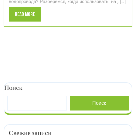
водопровода? Разберёмся, когда использовать "на", [...]
в
сети
Read
Read More
водопровода
More
Поиск
Поиск
Свежие записи