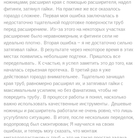
ножницами‚ расширил края с помощью расширителя‚ надел
фитинги‚ затянул гайки․ На практике же все оказалось
гораздо сложнее․ Первая моя ошибка заключалась в
недостаточно тщательной подготовке поверхности труб
перед расширением․ Из-за этого на некоторых участках
расширение было неравномерным‚ и фитинги сели не
идеально плотно․ Вторая ошибка – я не достаточно сильно
затягивал гайки․ В результате через некоторое время в этих
местах появились небольшие подтеки․ Пришлось все
переделывать․ К счастью‚ я успел заметить это до того‚ как
началась серьезная протечка․ В третий раз я уже
действовал гораздо внимательнее․ Тщательно зачищал
края труб‚ равномерно расширял их‚ и затягивал гайки с
максимальным усилием‚ но без фанатизма‚ чтобы не
повредить трубу․ В процессе работы я понял‚ насколько
важно использовать качественные инструменты․ Дешевые
ножницы и расширитель работали не очень ровно‚ что лишь
усугубляло ситуацию․ В итоге‚ после нескольких переделок‚
водопровод был смонтирован; Я научился на своих
ошибках‚ и теперь могу сказать‚ что монтаж
металлопластиковых труб – это не такая простая задача‚