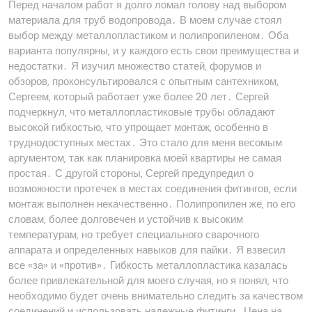
Перед началом работ я долго ломал голову над выбором
материала для труб водопровода․ В моем случае стоял
выбор между металлопластиком и полипропиленом․ Оба
варианта популярны‚ и у каждого есть свои преимущества и
недостатки․ Я изучил множество статей‚ форумов и
обзоров‚ проконсультировался с опытным сантехником‚
Сергеем‚ который работает уже более 20 лет․ Сергей
подчеркнул‚ что металлопластиковые трубы обладают
высокой гибкостью‚ что упрощает монтаж‚ особенно в
труднодоступных местах․ Это стало для меня весомым
аргументом‚ так как планировка моей квартиры не самая
простая․ С другой стороны‚ Сергей предупредил о
возможности протечек в местах соединения фитингов‚ если
монтаж выполнен некачественно․ Полипропилен же‚ по его
словам‚ более долговечен и устойчив к высоким
температурам‚ но требует специального сварочного
аппарата и определенных навыков для пайки․ Я взвесил
все «за» и «против»․ Гибкость металлопластика казалась
более привлекательной для моего случая‚ но я понял‚ что
необходимо будет очень внимательно следить за качеством
соединений и использовать надежные фитинги․ Цена на