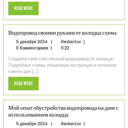
водопровода:
Read
Read More
мой
More
личный
опыт
Водопровод своими руками от колодца схема
5
Водопровод
5 декабря 2024
|
Redactor
|
декабря
своими
0 Комментариев
|
11:22
2024
руками
Создайте свой собственный водопровод от колодца!
от
Подробные схемы, пошаговые инструкции и полезные
колодца
советы для [...]
схема
Read
Read More
More
Мой опыт обустройства водопровода на даче с
использованием колодца
5
Мой
5 декабря 2024
|
Redactor
|