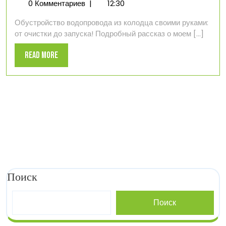
декабря
опыт
0 Комментариев
|
12:30
2024
обустройства
Обустройство водопровода из колодца своими руками:
водопровода
от очистки до запуска! Подробный рассказ о моем [...]
на
даче
Read
Read More
с
More
использованием
колодца
Поиск
Поиск