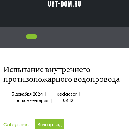
Перейти
uyt-dom.ru
к
содержимому
Открыть
меню
Испытание внутреннего
противопожарного водопровода
5
Испытание
5 декабря 2024
|
Redactor
|
декабря
внутреннего
Нет комментария
|
04:12
2024
противопожарного
водопровода
Categories :
Водопровод