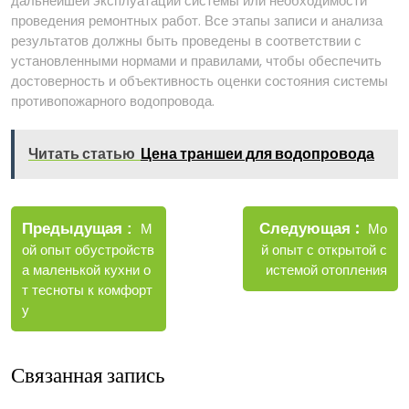
дальнейшей эксплуатации системы или необходимости
проведения ремонтных работ. Все этапы записи и анализа
результатов должны быть проведены в соответствии с
установленными нормами и правилами, чтобы обеспечить
достоверность и объективность оценки состояния системы
противопожарного водопровода.
Читать статью
Цена траншеи для водопровода
Навигация
Новые
Следующая
по
Старые
Мо
Предыдущая
М
запис
записи
й опыт с открытой с
ой опыт обустройств
записям
истемой отопления
а маленькой кухни о
т тесноты к комфорт
у
Связанная запись