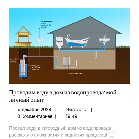
Проводим воду в дом из водопровода: мой
личный опыт
5
Проводим
5 декабря 2024
|
Redactor
|
декабря
воду
0 Комментариев
|
19:49
2024
в
Провел воду в загородный дом из водопровода —
дом
расскажу о сложностях и радостях процесса! [...]
из