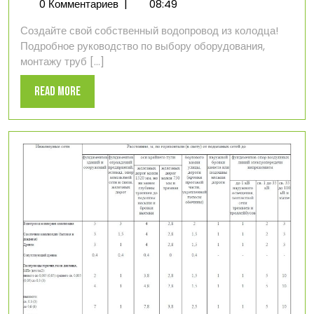
декабря
из
0 Комментариев
|
08:49
2024
своего
Создайте свой собственный водопровод из колодца!
колодца
Подробное руководство по выбору оборудования,
своими
монтажу труб [...]
руками
Read
Read More
More