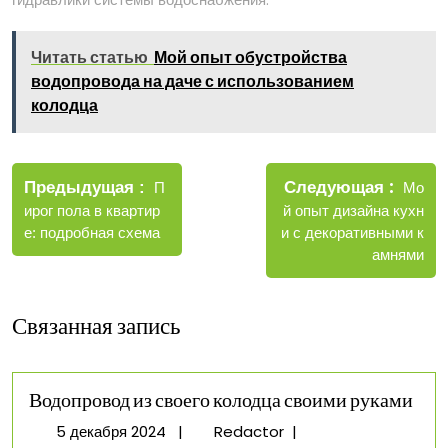
Читать статью
Мой опыт обустройства
водопровода на даче с использованием
колодца
Навигация
Новые
Следующая
по
Старые
Мо
Предыдущая
П
запис
записи
й опыт дизайна кухн
ирог пола в квартир
записям
и с декоративными к
е: подробная схема
амнями
Связанная запись
Водопровод из своего колодца своими руками
5
Водопровод
5 декабря 2024
|
Redactor
|