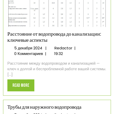
Расстояние от водопровода до канализации:
ключевые аспекты
5
Расстояние
5 декабря 2024
|
Redactor
|
декабря
от
0 Комментариев
|
19:32
2024
водопровода
Расстояние между водопроводом и канализацией —
до
ключ к долгой и беспроблемной работе вашей системы.
канализации:
[...]
ключевые
аспекты
Read
Read More
More
Трубы для наружного водопровода