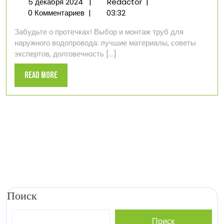
5
Трубы
5 декабря 2024
|
Redactor
|
декабря
для
0 Комментариев
|
03:32
2024
наружного
Забудьте о протечках! Выбор и монтаж труб для
водопровода
наружного водопровода: лучшие материалы, советы
экспертов, долговечность [...]
Read
Read More
More
Поиск
Поиск