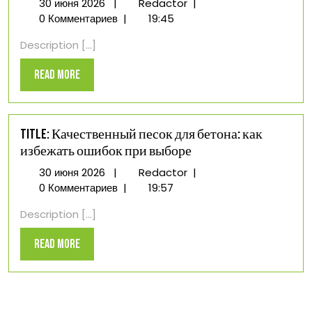
30
Title:
30 июня 2026
|
Redactor
|
июня
Как
0 Комментариев
|
19:45
2026
выбрать
Description [...]
материалы
для
Read
Read More
кухни
More
на
заказ:
ЛДСП,
Title: Качественный песок для бетона: как
МДФ,
избежать ошибок при выборе
массив
30
Title:
30 июня 2026
|
Redactor
|
июня
Качественный
0 Комментариев
|
19:57
2026
песок
Description [...]
для
бетона:
Read
Read More
как
More
избежать
ошибок
при
выборе