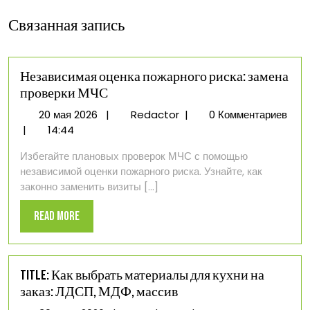
Связанная запись
Независимая оценка пожарного риска: замена
проверки МЧС
20
Независимая
20 мая 2026
|
Redactor
|
0 Комментариев
мая
оценка
|
14:44
2026
пожарного
Избегайте плановых проверок МЧС с помощью
риска:
независимой оценки пожарного риска. Узнайте, как
замена
законно заменить визиты [...]
проверки
МЧС
Read
Read More
More
Title: Как выбрать материалы для кухни на
заказ: ЛДСП, МДФ, массив