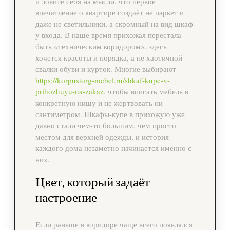
и ловите себя на мысли, что первое
впечатление о квартире создаёт не паркет и
даже не светильники, а скромный на вид шкаф
у входа. В наше время прихожая перестала
быть «техническим коридором», здесь
хочется красоты и порядка, а не хаотичной
свалки обуви и курток. Многие выбирают
https://korpustorg-mebel.ru/shkaf-kupe-v-
prihozhuyu-na-zakaz
, чтобы вписать мебель в
конкретную нишу и не жертвовать ни
сантиметром. Шкафы-купе в прихожую уже
давно стали чем-то большим, чем просто
местом для верхней одежды, и история
каждого дома незаметно начинается именно с
них.
Цвет, который задаёт
настроение
Если раньше в коридоре чаще всего появлялся