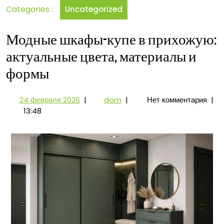
Categories :
Uncategorized
прихожую:
тренды
дизайна
Модные шкафы-купе в прихожую:
и
актуальные цвета, материалы и
цвета
формы
24
Модные
24 февраля 2026
|
dom
|
Нет комментария
|
февраля
шкафы-
13:48
2026
купе
в
прихожую:
актуальные
цвета,
материалы
и
формы