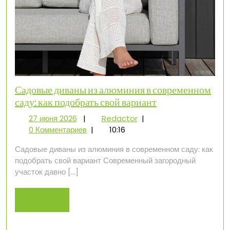
Садовые диваны из алюминия в современном
саду: как подобрать свой вариант
27
Садовые
27 июня 2026
|
Redactor
|
июня
диваны
0 Комментариев
|
10:16
2026
из
Садовые диваны из алюминия в современном саду: как
алюминия
подобрать свой вариант Современный загородный
в
участок давно […]
современном
саду:
как
Read
Read More
подобрать
More
свой