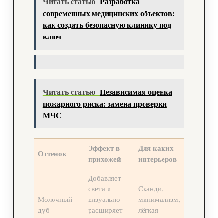
Читать статью
Разработка
современных медицинских объектов:
как создать безопасную клинику под
ключ
Читать статью
Независимая оценка
пожарного риска: замена проверки
МЧС
Эффект в
Для каких
Оттенок
прихожей
интерьеров
Добавляет
света и
Сканди,
Молочный
визуально
минимализм,
дуб
расширяет
лёгкая