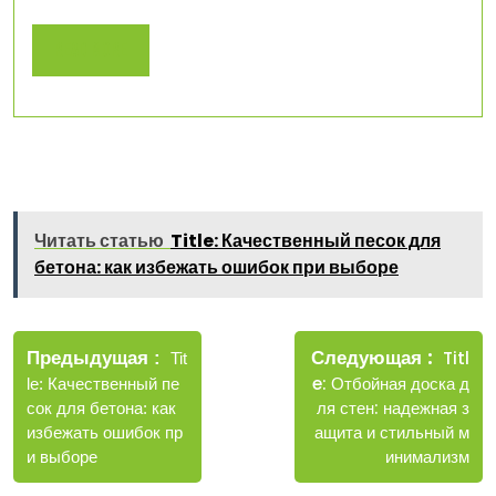
правильно
Read
Read More
More
Читать статью
Title: Качественный песок для
бетона: как избежать ошибок при выборе
Навигация
Новые
Следующая
по
Старые
Titl
Предыдущая
Tit
записи
записи
e: Отбойная доска д
le: Качественный пе
записям
ля стен: надежная з
сок для бетона: как
ащита и стильный м
избежать ошибок пр
инимализм
и выборе