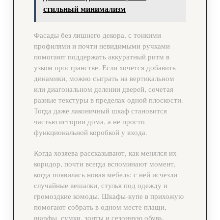
стильный минимализм
Фасады без лишнего декора, с тонкими
профилями и почти невидимыми ручками
помогают поддержать аккуратный ритм в
узком пространстве. Если хочется добавить
динамики, можно сыграть на вертикальном
или диагональном делении дверей, сочетая
разные текстуры в пределах одной плоскости.
Тогда даже лаконичный шкаф становится
частью истории дома, а не просто
функциональной коробкой у входа.
Когда хозяева рассказывают, как менялся их
коридор, почти всегда вспоминают момент,
когда появилась новая мебель: с ней исчезли
случайные вешалки, стулья под одежду и
громоздкие комоды. Шкафы-купе в прихожую
помогают собрать в одном месте плащи,
шарфы, сумки, зонты и сезонную обувь,