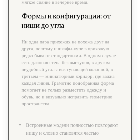
мягкое сияние в вечернее время.
Формы и конфигурации: от
ниши до угла
Ни одна пара прихожих не похожа друг на
друга, поэтому и шкафы-купе в прихожую
редко бывают стандартными. В одном случае
есть длинная стена без выступов, в другом —
неудобный угол с выступающей колонной, в
третьем — миниатюрный коридор, где важна
каждая линия. Грамотно подобранная форма
помогает не только разместить одежду и
обувь, но и визуально исправить геометрию
пространства.
Встроенные модели полностью повторяют
нишу и словно становятся частью