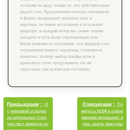
оставляя на виду только то, что действительно
радует глаз. Продуманная палитра, материалы
и форма превращают входную зону в
короткое, но ёмкое вступление к остальной
квартире, и каждый вечер вы словно заново
заходите в чуть более гармоничный дом.
Когда появляется ощущение, что коридор стал
отражением вашего характера, становится
понятнее, почему выбор шкафы-купе в
прихожую стоит продумывать так же
тщательно, как кухню или гостиную.
Навигация
Новы
Следующая
по
Старые
Пл
Предыдущая
О
запис
записи
интусы МДФ в совре
т черновой отделки
записям
менном интерьере: и
до идеальных стен:
деи, цвета, фактуры
чек-лист ремонта дл