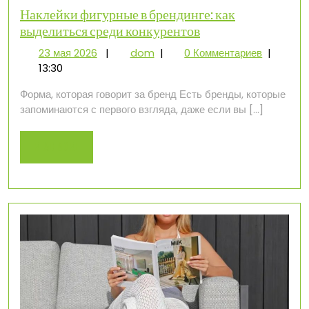
Наклейки фигурные в брендинге: как
выделиться среди конкурентов
23
Наклейки
23 мая 2026
|
dom
|
0 Комментариев
|
мая
фигурные
13:30
2026
в
Форма, которая говорит за бренд Есть бренды, которые
брендинге:
запоминаются с первого взгляда, даже если вы […]
как
выделиться
среди
Read
Read More
конкурентов
More