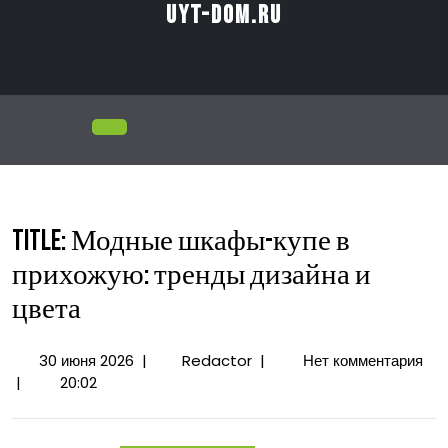
Перейти
uyt-dom.ru
к
содержимому
Открыть
меню
Title: Модные шкафы-купе в
прихожую: тренды дизайна и
цвета
30
Title:
30 июня 2026
|
Redactor
|
Нет комментария
июня
Модные
|
20:02
2026
шкафы-
купе
в