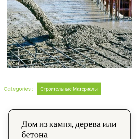
выбрать
для
частного
дома
Categories :
Строительные Материалы
Дом из камня, дерева или
бетона