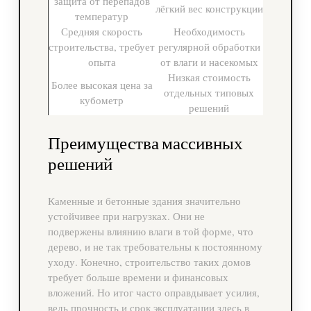
защита от перепадов
лёгкий вес конструкции
температур
Средняя скорость
Необходимость
строительства, требует
регулярной обработки
опыта
от влаги и насекомых
Низкая стоимость
Более высокая цена за
отдельных типовых
кубометр
решений
Преимущества массивных
решений
Каменные и бетонные здания значительно
устойчивее при нагрузках. Они не
подвержены влиянию влаги в той форме, что
дерево, и не так требовательны к постоянному
уходу. Конечно, строительство таких домов
требует больше времени и финансовых
вложений. Но итог часто оправдывает усилия,
ведь прочность и срок эксплуатации здесь в