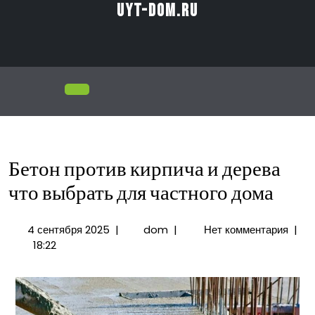
Перейти
uyt-dom.ru
к
содержимому
Открыть
меню
Бетон против кирпича и дерева
что выбрать для частного дома
4
Бетон
4 сентября 2025
|
dom
|
Нет комментария
|
сентября
против
18:22
2025
кирпича
и
дерева
что