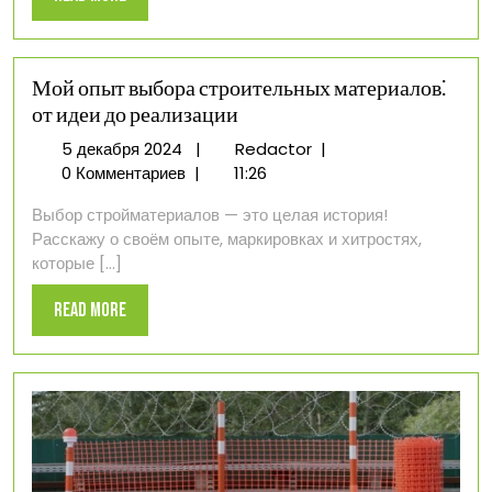
More
Мой опыт выбора строительных материалов⁚
от идеи до реализации
5
Мой
5 декабря 2024
|
Redactor
|
декабря
опыт
0 Комментариев
|
11:26
2024
выбора
Выбор стройматериалов — это целая история!
строительных
Расскажу о своём опыте, маркировках и хитростях,
материалов⁚
которые [...]
от
идеи
Read
Read More
до
More
реализации