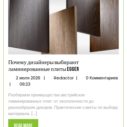
Почему дизайнеры выбирают
ламинированные плиты Egger
2
Почему
2 июля 2026
|
Redactor
|
0 Комментариев
июля
дизайнеры
|
09:23
2026
выбирают
Разбираем преимущества австрийских
ламинированные
ламинированных плит: от экологичности до
плиты
разнообразия декоров. Практические советы по выбору
Egger
материала. [...]
Read
Read More