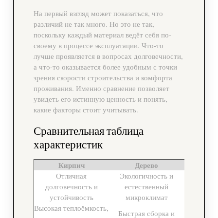
На первый взгляд может показаться, что
различий не так много. Но это не так,
поскольку каждый материал ведёт себя по-
своему в процессе эксплуатации. Что-то
лучше проявляется в вопросах долговечности,
а что-то оказывается более удобным с точки
зрения скорости строительства и комфорта
проживания. Именно сравнение позволяет
увидеть его истинную ценность и понять,
какие факторы стоит учитывать.
Сравнительная таблица
характеристик
Кирпич
Дерево
Отличная
Экологичность и
долговечность и
естественный
устойчивость
микроклимат
Высокая теплоёмкость,
Быстрая сборка и