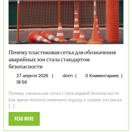
Почему пластиковая сетка для обозначения
аварийных зон стала стандартом
безопасности
27
Почему
27 апреля 2026
|
dom
|
0 Комментариев
|
апреля
пластиковая
18:56
2026
сетка
Почему сигнальная сетка стала нормой безопасности
для
Как яркое полотно изменило подход к охране зон риска
обозначения
[...]
аварийных
зон
Read
Read More
стала
More
стандартом