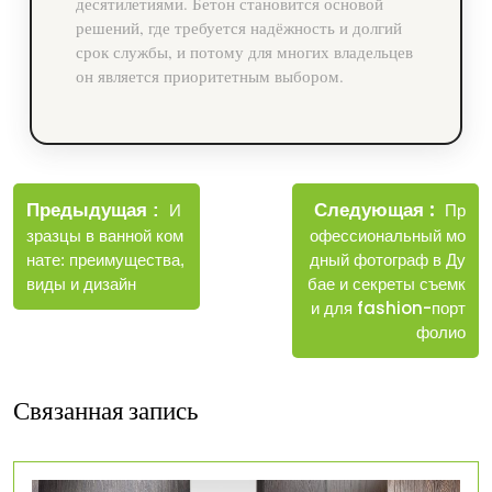
десятилетиями. Бетон становится основой
решений, где требуется надёжность и долгий
срок службы, и потому для многих владельцев
он является приоритетным выбором.
Навигация
Новы
Следующая
по
Старые
Пр
Предыдущая
И
запис
записи
офессиональный мо
зразцы в ванной ком
записям
дный фотограф в Ду
нате: преимущества,
бае и секреты съемк
виды и дизайн
и для fashion-порт
фолио
Связанная запись