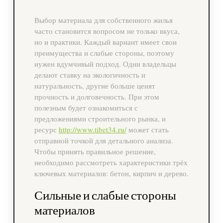
Выбор материала для собственного жилья
часто становится вопросом не только вкуса,
но и практики. Каждый вариант имеет свои
преимущества и слабые стороны, поэтому
нужен вдумчивый подход. Одни владельцы
делают ставку на экологичность и
натуральность, другие больше ценят
прочность и долговечность. При этом
полезным будет ознакомиться с
предложениями строительного рынка, и
ресурс
http://www.tibet34.ru/
может стать
отправной точкой для детального анализа.
Чтобы принять правильное решение,
необходимо рассмотреть характеристики трёх
ключевых материалов: бетон, кирпич и дерево.
Сильные и слабые стороны
материалов