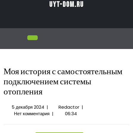
Перейти
uyt-dom.ru
к
содержимому
Открыть
меню
Моя история с самостоятельным
подключением системы
отопления
5
Моя
5 декабря 2024
|
Redactor
|
декабря
история
Нет комментария
|
06:34
2024
с
самостоятельным
подключением