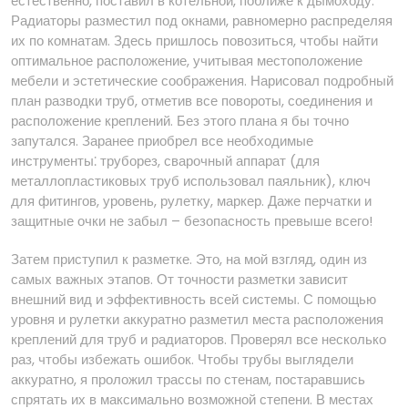
естественно, поставил в котельной, поближе к дымоходу.
Радиаторы разместил под окнами, равномерно распределяя
их по комнатам. Здесь пришлось повозиться, чтобы найти
оптимальное расположение, учитывая местоположение
мебели и эстетические соображения. Нарисовал подробный
план разводки труб, отметив все повороты, соединения и
расположение креплений. Без этого плана я бы точно
запутался. Заранее приобрел все необходимые
инструменты⁚ труборез, сварочный аппарат (для
металлопластиковых труб использовал паяльник), ключ
для фитингов, уровень, рулетку, маркер. Даже перчатки и
защитные очки не забыл – безопасность превыше всего!
Затем приступил к разметке. Это, на мой взгляд, один из
самых важных этапов. От точности разметки зависит
внешний вид и эффективность всей системы. С помощью
уровня и рулетки аккуратно разметил места расположения
креплений для труб и радиаторов. Проверял все несколько
раз, чтобы избежать ошибок. Чтобы трубы выглядели
аккуратно, я проложил трассы по стенам, постаравшись
спрятать их в максимально возможной степени. В местах