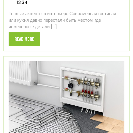
июня
отопления
13:34
2026
как
Теплые акценты в интерьере Современная гостиная
элемент
или кухня давно перестали быть местом, где
интерьера:
инженерные детали [...]
дизайнерские
решения
Read
Read More
и
More
модные
тенденции