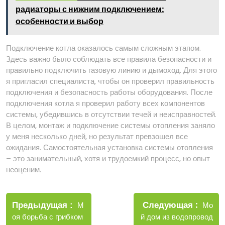
радиаторы с нижним подключением:
особенности и выбор
Подключение котла оказалось самым сложным этапом.
Здесь важно было соблюдать все правила безопасности и
правильно подключить газовую линию и дымоход. Для этого
я пригласил специалиста, чтобы он проверил правильность
подключения и безопасность работы оборудования. После
подключения котла я проверил работу всех компонентов
системы, убедившись в отсутствии течей и неисправностей.
В целом, монтаж и подключение системы отопления заняло
у меня несколько дней, но результат превзошел все
ожидания. Самостоятельная установка системы отопления
– это занимательный, хотя и трудоемкий процесс, но опыт
неоценим.
Навигация
Новые
Следующая
по
Старые
Мо
Предыдущая
М
запис
записи
й дом из водопровод
оя борьба с грибком
записям