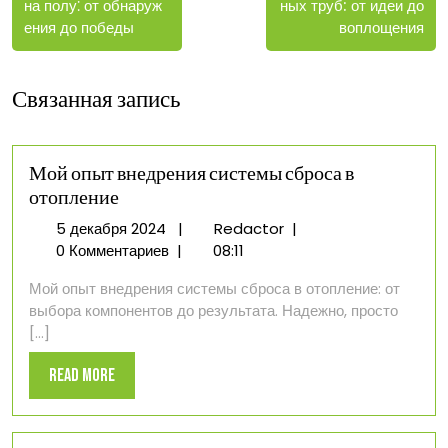
ных труб: от идеи до
на полу⁚ от обнаруж
воплощения
ения до победы
Связанная запись
Мой опыт внедрения системы сброса в
отопление
5
Мой
5 декабря 2024
|
Redactor
|
декабря
опыт
0 Комментариев
|
08:11
2024
внедрения
Мой опыт внедрения системы сброса в отопление: от
системы
выбора компонентов до результата. Надежно, просто
сброса
[...]
в
отопление
Read
Read More
More