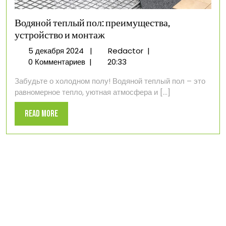
Водяной теплый пол: преимущества,
устройство и монтаж
5
Водяной
5 декабря 2024
|
Redactor
|
декабря
теплый
0 Комментариев
|
20:33
2024
пол:
Забудьте о холодном полу! Водяной теплый пол – это
преимущества,
равномерное тепло, уютная атмосфера и [...]
устройство
и
Read
Read More
монтаж
More