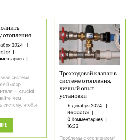
полнить
у отопления
4
кабря 2024
|
Чем
декабря
ctor
|
заполнить
2024
мментариев
|
систему
2
отопления
Трехходовой клапан в
вная система
системе отопления:
ия? Выбор
личный опыт
ителя — crucial
установки
найте, чем
ь систему, чтобы
5
5 декабря 2024
|
Трехходовой
декабря
Redactor
|
клапан
2024
0 Комментариев
|
Read
More
в
16:33
системе
More
Проблемы с отоплением?
отопления: