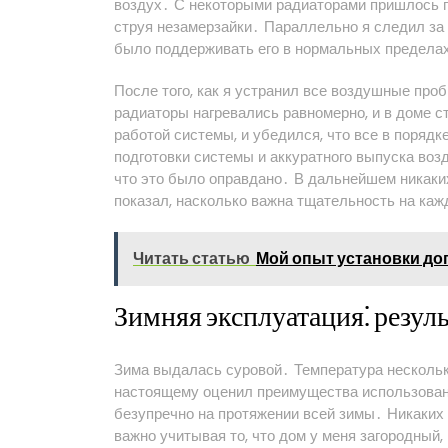
воздух․ С некоторыми радиаторами пришлось по
струя незамерзайки․ Параллельно я следил за
было поддерживать его в нормальных пределах
После того, как я устранил все воздушные про
радиаторы нагревались равномерно, и в доме с
работой системы, и убедился, что все в поряд
подготовки системы и аккуратного выпуска возд
что это было оправдано․ В дальнейшем никаки
показал, насколько важна тщательность на каж
Читать статью
Мой опыт установки до
Зимняя эксплуатация⁚ резул
Зима выдалась суровой․ Температура несколько
настоящему оценил преимущества использован
безупречно на протяжении всей зимы․ Никаких 
важно учитывая то, что дом у меня загородный,