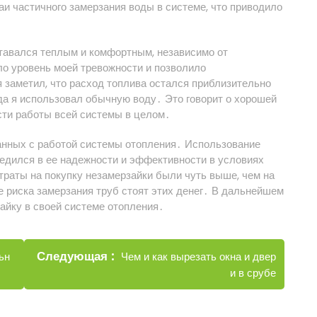
и частичного замерзания воды в системе, что приводило
ставался теплым и комфортным, независимо от
ло уровень моей тревожности и позволило
я заметил, что расход топлива остался приблизительно
гда я использовал обычную воду․ Это говорит о хорошей
сти работы всей системы в целом․
занных с работой системы отопления․ Использование
едился в ее надежности и эффективности в условиях
траты на покупку незамерзайки были чуть выше, чем на
е риска замерзания труб стоят этих денег․ В дальнейшем
айку в своей системе отопления․
Новые
Следующая
Чем и как вырезать окна и двер
ьн
записи
и в срубе