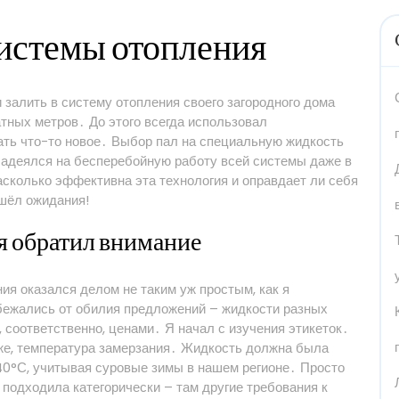
системы отопления
залить в систему отопления своего загородного дома
тных метров․ До этого всегда использовал
ать что-то новое․ Выбор пал на специальную жидкость
 Надеялся на бесперебойную работу всей системы даже в
сколько эффективна эта технология и оправдает ли себя
ошёл ожидания!
 я обратил внимание
я оказался делом не таким уж простым, как я
збежались от обилия предложений – жидкости разных
 соответственно, ценами․ Я начал с изучения этикеток․
о же, температура замерзания․ Жидкость должна была
40°С, учитывая суровые зимы в нашем регионе․ Просто
 подходила категорически – там другие требования к