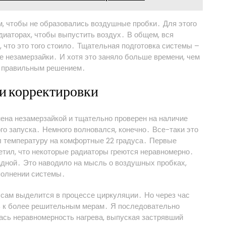
м, чтобы не образовались воздушные пробки․ Для этого
диаторах, чтобы выпустить воздух․ В общем, вся
, что это того стоило․ Тщательная подготовка системы –
е незамерзайки․ И хотя это заняло больше времени, чем
ло правильным решением․
 и корректировки
нена незамерзайкой и тщательно проверен на наличие
го запуска․ Немного волновался, конечно․ Все-таки это
л температуру на комфортные 22 градуса․ Первые
етил, что некоторые радиаторы греются неравномерно․
адной․ Это наводило на мысль о воздушных пробках,
аполнении системы․
 сам выделится в процессе циркуляции․ Но через час
ь к более решительным мерам․ Я последовательно
ась неравномерность нагрева, выпуская застрявший