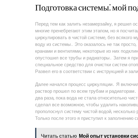
Подготовка системы⁚ мой по
Перед тем как залить незамерзайку, я решил о
многие пренебрегают этим этапом, но я посчит
циркулировать в чистой системе, без всякого 
воду из системы․ Это оказалось не так просто,
кранами и вентилями, некоторые из них подклин
опустошил все трубы и радиаторы․ Затем я при
специальное средство для очистки систем отоп
Развел его в соответствии с инструкцией и зал
Далее начался процесс циркуляции․ Я включил
раствор прошел по всем трубам и радиаторам․ 
два раза, пока вода не стала относительно чис
сделал все возможное, чтобы удалить накопив
прополоснул систему чистой водой, несколько р
Только после этого я приступил к заполнению 
Читать статью
Мой опыт установки си