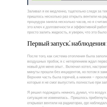
Заливал я ее медленно, тщательно следя за те
пришлось несколько раз открыть вентили на ра
процедура заняла несколько часов, но я считаю
это ключ к долговечности и эффективной работ
просто залить жидкость, я уверен, что это бы
Первый запуск⁚ наблюдения
После того, как система отопления была запол
воздушных пробок, я с нетерпением ждал перво
новый для меня опыт․ Включил котел, настрои
минуты прошли без инцидентов, но потом я зам
Верхняя часть была горячей, а нижняя – прохл
которые я не смог выпустить полностью при з
Я решил подождать немного, думал, что воздух
ситуация не изменилась․ Пришлось прибегнут
открывал вентили на радиаторах, где наблюдал