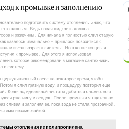
дход к промывке и заполнению
сновательно подготовить систему отопления․ Знаю, что
ал это важным․ Ведь новая жидкость должна
мусора и ржавчины․ Для начала я полностью слил старую
 как казалось изначально – пришлось повозиться с
ивали из-за возраста системы․ Но в конце концов, я
ступил к промывке․ Для этого я использовал
ления, которое рекомендовали в магазине сантехники․
ил в систему․
 циркуляционный насос на некоторое время, чтобы
Потом я слил грязную воду, и процедуру повторил еще
той․ Конечно, идеальной чистоты добиться сложно, но я
шуюся ржавчину и осадок․ После промывки я тщательно
аз сливая и заполняя ее, пока вода не стала прозрачной․
системы незамерзайкой․
стемы отопления из полипропилена