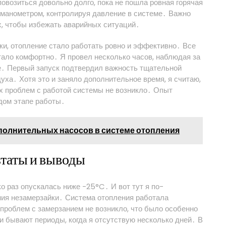
возиться довольно долго, пока не пошла ровная горячая
 манометром, контролируя давление в системе․ Важно
, чтобы избежать аварийных ситуаций․
бки, отопление стало работать ровно и эффективно․ Все
тало комфортно․ Я провел несколько часов, наблюдая за
ке․ Первый запуск подтвердил важность тщательной
уха․ Хотя это и заняло дополнительное время, я считаю,
х проблем с работой системы не возникло․ Опыт
дом этапе работы․
полнительных насосов в системе отопления
ьтаты и выводы
 раз опускалась ниже -25°C․ И вот тут я по-
ия незамерзайки․ Система отопления работала
проблем с замерзанием не возникло, что было особенно
 и бывают периоды, когда я отсутствую несколько дней․ В