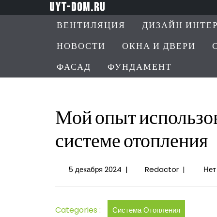
Перейти
uyt-dom.ru
к
ВЕНТИЛЯЦИЯ
ДИЗАЙН ИНТЕ
содержимому
НОВОСТИ
ОКНА И ДВЕРИ
ФАСАД
ФУНДАМЕНТ
Мой опыт использов
системе отопления
5
Мой
5 декабря 2024
|
Redactor
|
Нет
декабря
опыт
2024
использова
незамерзай
Categories :
Система Отопления
в