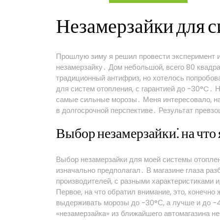
системе
отопления
Незамерзайки для 
Прошлую зиму я решил провести эксперимент и 
незамерзайку․ Дом небольшой, всего 80 квадра
традиционный антифриз, но хотелось попробов
для систем отопления, с гарантией до -30°C․
самые сильные морозы․ Меня интересовало, на
в долгосрочной перспективе․ Результат превз
Выбор незамерзайки⁚ на что
Выбор незамерзайки для моей системы отоплени
изначально предполагал․ В магазине глаза ра
производителей, с разными характеристиками и,
Первое, на что обратил внимание, это, конечн
выдерживать морозы до -30°С, а лучше и до -
«незамерзайка» из ближайшего автомагазина не