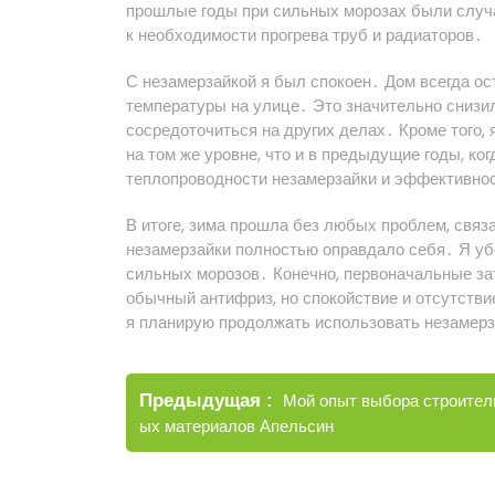
прошлые годы при сильных морозах были случа
к необходимости прогрева труб и радиаторов․
С незамерзайкой я был спокоен․ Дом всегда о
температуры на улице․ Это значительно снизи
сосредоточиться на других делах․ Кроме того, 
на том же уровне, что и в предыдущие годы, ко
теплопроводности незамерзайки и эффективно
В итоге, зима прошла без любых проблем, свя
незамерзайки полностью оправдало себя․ Я уб
сильных морозов․ Конечно, первоначальные за
обычный антифриз, но спокойствие и отсутстви
я планирую продолжать использовать незамерз
Навигация
Старые
Предыдущая
Мой опыт выбора строител
по
записи
ых материалов Апельсин
записям