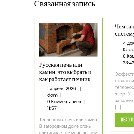
Связанная запись
Чем за
систем
4 де
Reda
0 Ко
23:4
Русская печь или
камин: что выбрать и
Эффекти
как работает печник
отоплен
теплонос
1
1 апреля 2026
|
step! Уз
Русская
апреля
dom
|
заполнит
печь
2026
0 Комментариев
|
[...]
или
11:57
камин:
Тепло дома: печь или камин
Read 
что
В загородном доме огонь
выбрать
притягивает не меньше, чем