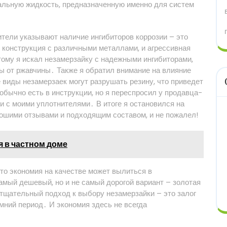
альную жидкость, предназначенную именно для систем
ители указывают наличие ингибиторов коррозии – это
 конструкция с различными металлами, и агрессивная
тому я искал незамерзайку с надежными ингибиторами,
ы от ржавчины․ Также я обратил внимание на влияние
виды незамерзаек могут разрушать резину, что приведет
бычно есть в инструкции, но я переспросил у продавца-
и с моими уплотнителями․ В итоге я остановился на
рошими отзывами и подходящим составом, и не пожалел!
я в частном доме
 что экономия на качестве может вылиться в
амый дешевый, но и не самый дорогой вариант – золотая
то тщательный подход к выбору незамерзайки – это залог
мний период․ И экономия здесь не всегда