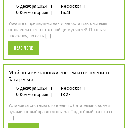
5
Система
5 декабря 2024
|
Redactor
|
декабря
отопления
0 Комментариев
|
15:41
2024
с
Узнайте о преимуществах и недостатках системы
естественной
отопления с естественной циркуляцией. Простая,
циркуляцией
надежная, но есть [...]
Read
Read More
More
Мой опыт установки системы отопления с
батареями
5
Мой
5 декабря 2024
|
Redactor
|
декабря
опыт
0 Комментариев
|
13:27
2024
установки
Установка системы отопления с батареями своими
системы
руками: от выбора до монтажа. Подробный рассказ о
отопления
[...]
с
батареями