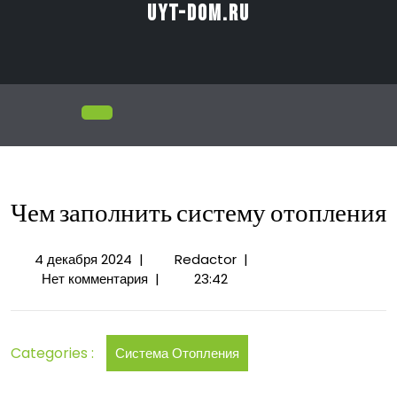
Перейти
uyt-dom.ru
к
содержимому
Открыть
меню
Чем заполнить систему отопления
4
Чем
4 декабря 2024
|
Redactor
|
декабря
заполнить
Нет комментария
|
23:42
2024
систему
отопления
Categories :
Система Отопления