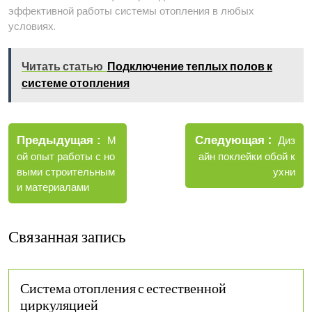
эффективной работы системы отопления в любых
условиях.
Читать статью
Подключение теплых полов к
системе отопления
Навигация
Новые
Следующая
по
Старые
Диз
Предыдущая
М
записи
записи
айн поклейки обой к
ой опыт работы с но
записям
ухни
выми строительным
и материалами
Связанная запись
Система отопления с естественной
циркуляцией