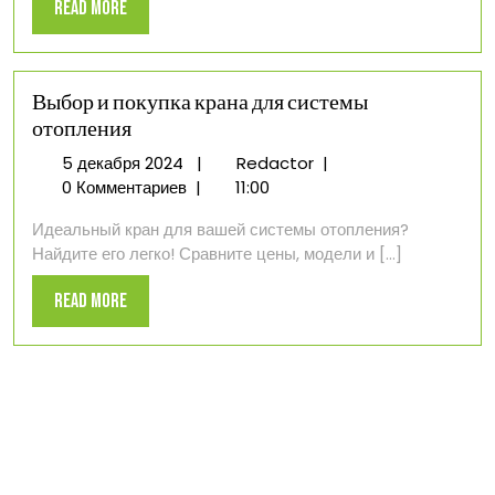
Read
Read More
More
Выбор и покупка крана для системы
отопления
5
Выбор
5 декабря 2024
|
Redactor
|
декабря
и
0 Комментариев
|
11:00
2024
покупка
Идеальный кран для вашей системы отопления?
крана
Найдите его легко! Сравните цены, модели и [...]
для
системы
Read
Read More
отопления
More