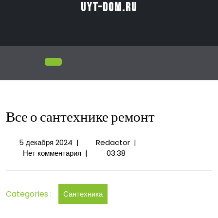
Перейти
uyt-dom.ru
к
содержимому
Открыть
меню
Все о сантехнике ремонт
5
Все
5 декабря 2024
|
Redactor
|
декабря
о
Нет комментария
|
03:38
2024
сантехнике
ремонт
Categories :
Сантехника