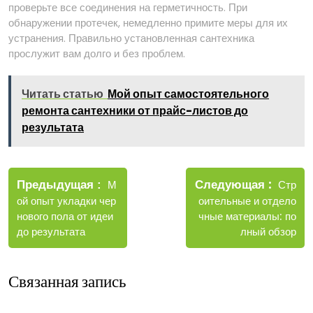
проверьте все соединения на герметичность. При
обнаружении протечек, немедленно примите меры для их
устранения. Правильно установленная сантехника
прослужит вам долго и без проблем.
Читать статью
Мой опыт самостоятельного
ремонта сантехники от прайс-листов до
результата
Навигация
Новые
Следующая
по
Старые
Стр
Предыдущая
М
записи
записи
оительные и отдело
ой опыт укладки чер
записям
чные материалы: по
нового пола от идеи
лный обзор
до результата
Связанная запись