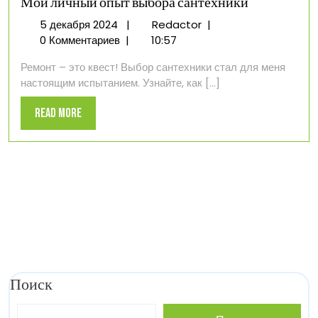
Мой личный опыт выбора сантехники
5
Мой
5 декабря 2024
|
Redactor
|
декабря
личный
0 Комментариев
|
10:57
2024
опыт
Ремонт – это квест! Выбор сантехники стал для меня
выбора
настоящим испытанием. Узнайте, как [...]
сантехники
Read
Read More
More
Поиск