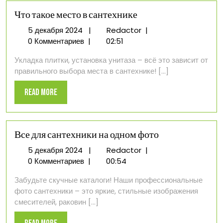
Что такое место в сантехнике
5
Что
5 декабря 2024
|
Redactor
|
декабря
такое
0 Комментариев
|
02:51
2024
место
Укладка плитки, установка унитаза – всё это зависит от
в
правильного выбора места в сантехнике! [...]
сантехнике
Read
Read More
More
Все для сантехники на одном фото
5
Все
5 декабря 2024
|
Redactor
|
декабря
для
0 Комментариев
|
00:54
2024
сантехники
Забудьте скучные каталоги! Наши профессиональные
на
фото сантехники – это яркие, стильные изображения
одном
смесителей, раковин [...]
фото
Read