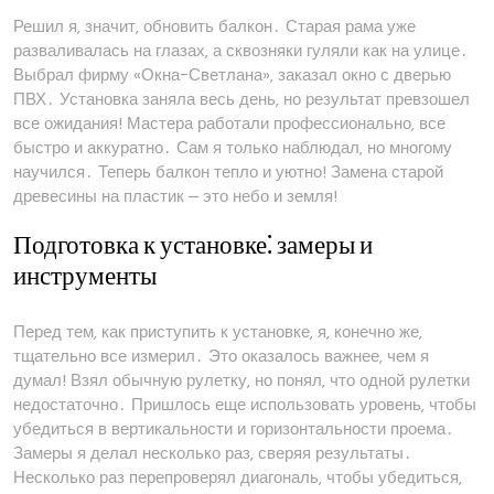
Решил я‚ значит‚ обновить балкон․ Старая рама уже
разваливалась на глазах‚ а сквозняки гуляли как на улице․
Выбрал фирму «Окна-Светлана»‚ заказал окно с дверью
ПВХ․ Установка заняла весь день‚ но результат превзошел
все ожидания! Мастера работали профессионально‚ все
быстро и аккуратно․ Сам я только наблюдал‚ но многому
научился․ Теперь балкон тепло и уютно! Замена старой
древесины на пластик ⎼ это небо и земля!
Подготовка к установке⁚ замеры и
инструменты
Перед тем‚ как приступить к установке‚ я‚ конечно же‚
тщательно все измерил․ Это оказалось важнее‚ чем я
думал! Взял обычную рулетку‚ но понял‚ что одной рулетки
недостаточно․ Пришлось еще использовать уровень‚ чтобы
убедиться в вертикальности и горизонтальности проема․
Замеры я делал несколько раз‚ сверяя результаты․
Несколько раз перепроверял диагональ‚ чтобы убедиться‚