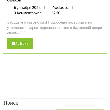
балкон
5
Как
5 декабря 2024
|
Redactor
|
декабря
утеплить
0 Комментариев
|
12:20
2024
деревянные
Забудьте о сквозняках! Подробная инструкция по
окна
утеплению старых деревянных окон и балконной двери
и
своими [...]
дверь
на
Read
Read More
балкон
More
Поиск