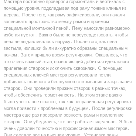
Мастера постоянно проверяли горизонталь и вертикаль с
помощью уровня‚ подкладывая под раму тонкие клинья из
дерева․ После того‚ как раму зафиксировали‚ они начали
запенивать пространство между рамой и проемом
специальной монтажной пеной․ Пену наносили равномерно‚
избегая пустот․ Важно было не переусердствовать‚ чтобы
пена не выдавливалась наружу․ После того‚ как пена
застыла‚ излишки были аккуратно обрезаны специальным
ножом․ Затем пришло время регулировки․ Оказалось‚ что
это очень важный этап‚ позволяющий добиться идеального
прилегания створок и исключить сквозняки․ С помощью
специальных ключей мастера регулировали петли‚
добиваясь плавного и бесшумного открывания и закрывания
створок․ Они проверили прижим створок в разных точках‚
чтобы обеспечить герметичность․ На этом этапе важно
было учесть все нюансы‚ так как неправильная регулировка
могла привести к проблемам в будущем․ После регулировки
мастера еще раз проверили ровность рамы и прилегание
створок․ Они убедились‚ что все работает идеально․ Я был
очень доволен точностью и профессионализмом мастеров․
Они сделали все на высшем уровне․ Установка рамы