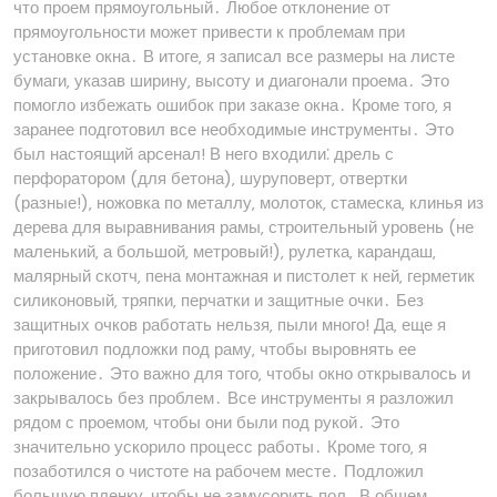
что проем прямоугольный․ Любое отклонение от
прямоугольности может привести к проблемам при
установке окна․ В итоге‚ я записал все размеры на листе
бумаги‚ указав ширину‚ высоту и диагонали проема․ Это
помогло избежать ошибок при заказе окна․ Кроме того‚ я
заранее подготовил все необходимые инструменты․ Это
был настоящий арсенал! В него входили⁚ дрель с
перфоратором (для бетона)‚ шуруповерт‚ отвертки
(разные!)‚ ножовка по металлу‚ молоток‚ стамеска‚ клинья из
дерева для выравнивания рамы‚ строительный уровень (не
маленький‚ а большой‚ метровый!)‚ рулетка‚ карандаш‚
малярный скотч‚ пена монтажная и пистолет к ней‚ герметик
силиконовый‚ тряпки‚ перчатки и защитные очки․ Без
защитных очков работать нельзя‚ пыли много! Да‚ еще я
приготовил подложки под раму‚ чтобы выровнять ее
положение․ Это важно для того‚ чтобы окно открывалось и
закрывалось без проблем․ Все инструменты я разложил
рядом с проемом‚ чтобы они были под рукой․ Это
значительно ускорило процесс работы․ Кроме того‚ я
позаботился о чистоте на рабочем месте․ Подложил
большую пленку‚ чтобы не замусорить пол․ В общем‚