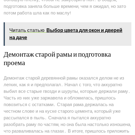
подготовка заняла больше времени‚ чем я ожидал‚ но зато
потом работа шла как по маслу!
Читать статью
Выбор цвета для окон и дверей
на даче
Демонтаж старой рамы и подготовка
проема
Демонтаж старой деревянной рамы оказался делом не из
легких‚ как я и предполагал․ Начал с того‚ что аккуратно
выбил все старые гвозди и шурупы‚ которые держали раму․
Часть из них уже заржавела и обломилась‚ пришлось
повозиться с остатками․ Старая рама держалась на
честном слове и на куске старого цемента‚ который уже
рассыпался в пыль․ Сначала я пытался аккуратно
разобрать раму по частям‚ но она была настолько изношена‚
что разваливалась на глазах․ В итоге‚ пришлось приложить