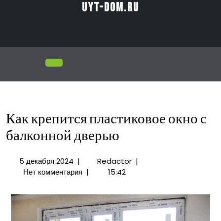
Перейти
uyt-dom.ru
к
содержимому
Открыть
меню
Как крепится пластиковое окно с
балконной дверью
5
Как
5 декабря 2024
|
Redactor
|
декабря
крепится
Нет комментария
|
15:42
2024
пластиковое
окно
с
балконной