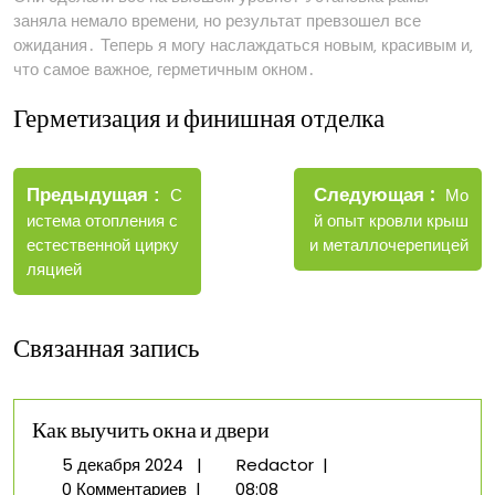
заняла немало времени‚ но результат превзошел все
ожидания․ Теперь я могу наслаждаться новым‚ красивым и‚
что самое важное‚ герметичным окном․
Герметизация и финишная отделка
Навигация
Новые
Следующая
по
Старые
Мо
Предыдущая
С
запис
записи
й опыт кровли крыш
истема отопления с
записям
и металлочерепицей
естественной цирку
ляцией
Связанная запись
Как выучить окна и двери
5
Как
5 декабря 2024
|
Redactor
|
декабря
выучить
0 Комментариев
|
08:08