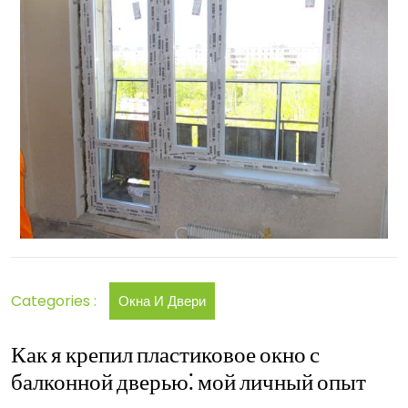
дверью
Categories :
Окна И Двери
Как я крепил пластиковое окно с
балконной дверью⁚ мой личный опыт