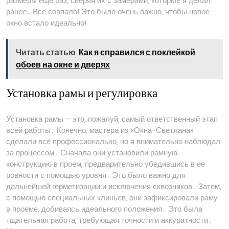
размеры еще раз‚ сверяя их с замерами‚ которые я делал
ранее․ Все совпало! Это было очень важно‚ чтобы новое
окно встало идеально!
Читать статью
Как я справился с поклейкой
обоев на окне и дверях
Установка рамы и регулировка
Установка рамы – это‚ пожалуй‚ самый ответственный этап
всей работы․ Конечно‚ мастера из «Окна-Светлана»
сделали всё профессионально‚ но я внимательно наблюдал
за процессом․ Сначала они установили рамную
конструкцию в проем‚ предварительно убедившись в ее
ровности с помощью уровня․ Это было важно для
дальнейшей герметизации и исключения сквозняков․ Затем‚
с помощью специальных клиньев‚ они зафиксировали раму
в проеме‚ добиваясь идеального положения․ Это была
тщательная работа‚ требующая точности и аккуратности․