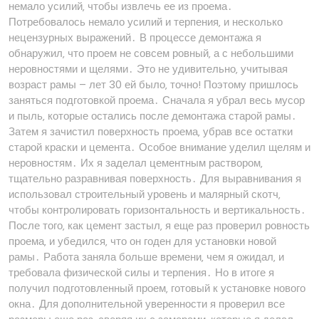
немало усилий‚ чтобы извлечь ее из проема․
Потребовалось немало усилий и терпения‚ и несколько
нецензурных выражений․ В процессе демонтажа я
обнаружил‚ что проем не совсем ровный‚ а с небольшими
неровностями и щелями․ Это не удивительно‚ учитывая
возраст рамы – лет 30 ей было‚ точно! Поэтому пришлось
заняться подготовкой проема․ Сначала я убрал весь мусор
и пыль‚ которые остались после демонтажа старой рамы․
Затем я зачистил поверхность проема‚ убрав все остатки
старой краски и цемента․ Особое внимание уделил щелям и
неровностям․ Их я заделал цементным раствором‚
тщательно разравнивая поверхность․ Для выравнивания я
использовал строительный уровень и малярный скотч‚
чтобы контролировать горизонтальность и вертикальность․
После того‚ как цемент застыл‚ я еще раз проверил ровность
проема‚ и убедился‚ что он годен для установки новой
рамы․ Работа заняла больше времени‚ чем я ожидал‚ и
требовала физической силы и терпения․ Но в итоге я
получил подготовленный проем‚ готовый к установке нового
окна․ Для дополнительной уверенности я проверил все