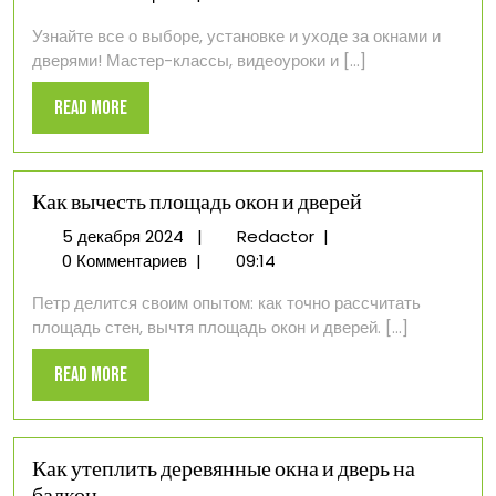
2024
окна
Узнайте все о выборе, установке и уходе за окнами и
и
дверями! Мастер-классы, видеоуроки и [...]
двери
Read
Read More
More
Как вычесть площадь окон и дверей
5
Как
5 декабря 2024
|
Redactor
|
декабря
вычесть
0 Комментариев
|
09:14
2024
площадь
Петр делится своим опытом: как точно рассчитать
окон
площадь стен, вычтя площадь окон и дверей. [...]
и
дверей
Read
Read More
More
Как утеплить деревянные окна и дверь на