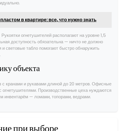
идуально.
пластом в квартире: все, что нужно знать
 Рукоятки огнетушителей располагают на уровне 1,5
льная доступность обязательна — ничто не должно
и и световые табло помогают быстро обнаружить
.
ику объекта
 с кранами и рукавами длиной до 20 метров. Офисные
с огнетушителями. Производственные цеха нуждаются
м инвентарём — ломами, топорами, ведрами.
ние при выборе