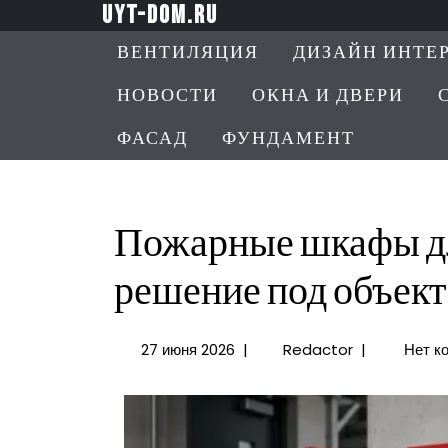
Перейти
uyt-dom.ru
к
ВЕНТИЛЯЦИЯ
ДИЗАЙН ИНТЕ
содержимому
НОВОСТИ
ОКНА И ДВЕРИ
ФАСАД
ФУНДАМЕНТ
Пожарные шкафы для
решение под объект
27
Пожарные
27 июня 2026
|
Redactor
|
Нет к
июня
шкафы
2026
для
бизнеса:
как