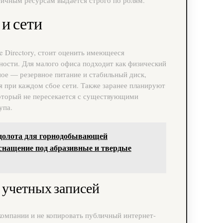
 и сети
e Directory, стоит оценить имеющееся
ности. Для малого офиса подходит как физический
ное — резервное питание и стабильный диск,
я при каждом сбое сети. Также заранее планируют
который не пересекается с существующими
упа.
долота для горнодобывающей
снащение под абразивные и твердые
 учетных записей
компании и не копировать публичный интернет-