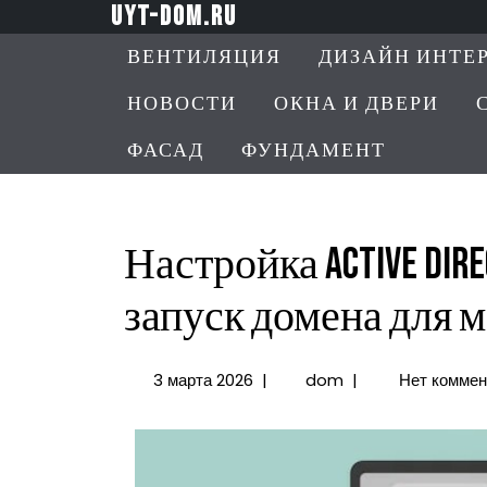
Перейти
uyt-dom.ru
к
ВЕНТИЛЯЦИЯ
ДИЗАЙН ИНТЕ
содержимому
НОВОСТИ
ОКНА И ДВЕРИ
ФАСАД
ФУНДАМЕНТ
Настройка Active Dir
запуск домена для 
3
Настройка
3 марта 2026
|
dom
|
Нет коммен
марта
Active
2026
Directory
с
нуля: