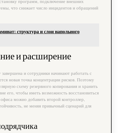
установку программ, подключение внешних
темы, что снижает число инцидентов и обращений
аминат: структура и слои напольного
ание и расширение
ry завершена и сотрудники начинают работать с
ется новая точка концентрации рисков. Поэтому
улярную схему резервного копирования и хранить
 вне его, чтобы иметь возможность восстановиться
 офиса можно добавить второй контроллер,
тойчивость, не меняя привычный сценарий для
подрядчика