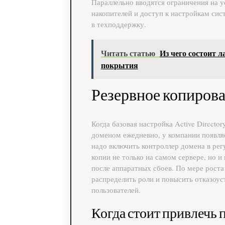
Параллельно вводятся ограничения на 
накопителей и доступ к настройкам сис
в техподдержку.
Читать статью
Из чего состоит л
покрытия
Резервное копиров
Когда базовая настройка Active Directo
доменом ежедневно, у компании появля
надо включить контроллер домена в рег
копии не только на самом сервере, но и
после аппаратных сбоев. По мере роста
распределить роли и повысить отказоус
пользователей.
Когда стоит привлечь 