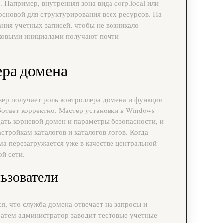
 Например, внутренняя зона вида corp.local или
основой для структурирования всех ресурсов. На
ния учетных записей, чтобы не возникало
наковыми инициалами получают почти
ера домена
вер получает роль контроллера домена и функции
ботает корректно. Мастер установки в Windows
адать корневой домен и параметры безопасности, и
стройкам каталогов и каталогов логов. Когда
ма перезагружается уже в качестве центральной
ой сети.
льзователи
ся, что служба домена отвечает на запросы и
Затем администратор заводит тестовые учетные