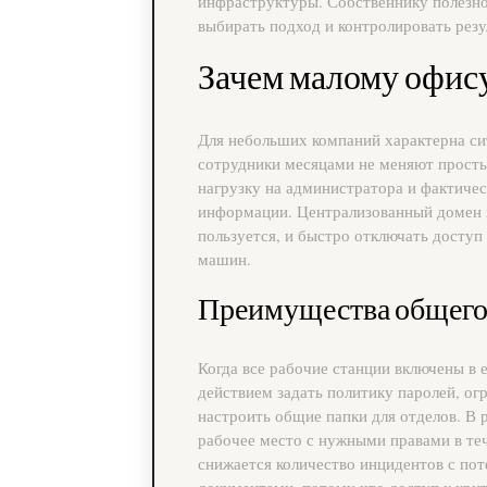
инфраструктуры. Собственнику полезн
выбирать подход и контролировать резу
Зачем малому офис
Для небольших компаний характерна сит
сотрудники месяцами не меняют простые
нагрузку на администратора и фактичес
информации. Централизованный домен п
пользуется, и быстро отключать досту
машин.
Преимущества общего 
Когда все рабочие станции включены в
действием задать политику паролей, ог
настроить общие папки для отделов. В 
рабочее место с нужными правами в теч
снижается количество инцидентов с по
документами, потому что доступ к кри