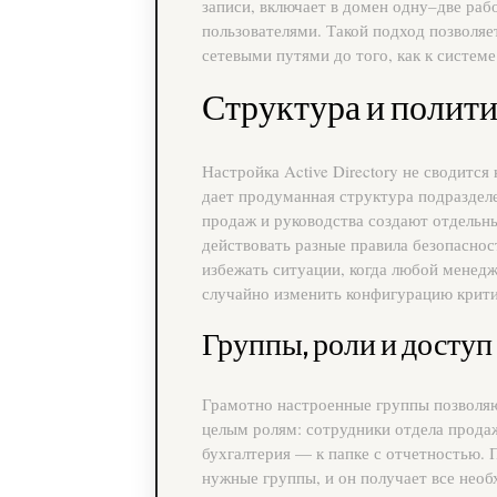
записи, включает в домен одну–две раб
пользователями. Такой подход позволя
сетевыми путями до того, как к системе
Структура и полити
Настройка Active Directory не сводитс
дает продуманная структура подразделе
продаж и руководства создают отдельн
действовать разные правила безопаснос
избежать ситуации, когда любой менед
случайно изменить конфигурацию крити
Группы, роли и доступ
Грамотно настроенные группы позволяют
целым ролям: сотрудники отдела прода
бухгалтерия — к папке с отчетностью. 
нужные группы, и он получает все необ