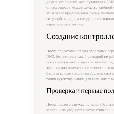
домен, чтобы избежать путаницы в DNS.
office.company может служить удобной 
этом этапе продумывают схему именова
ситуаций, когда два сотрудника с оди
неразличимые логины.
Создание контролл
После подготовки среды отдельный сер
DNS, без которых такой сценарий не ра
Server предлагает создать новый лес, з
здесь нужно внимательно отнестись к на
базовая конфигурация завершена, систе
точки аутентификации для всей локальн
Проверка и первые по
После первого запуска полезно убедить
записи DNS создаются автоматически. 