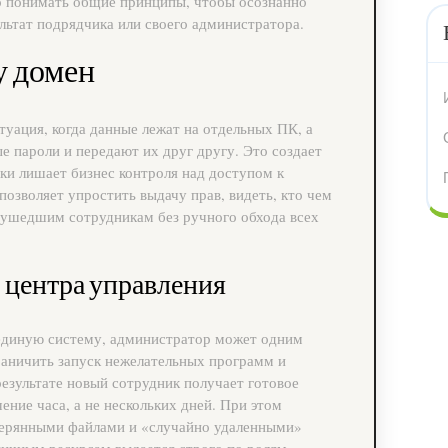
о понимать общие принципы, чтобы осознанно
льтат подрядчика или своего администратора.
у домен
уация, когда данные лежат на отдельных ПК, а
 пароли и передают их друг другу. Это создает
ки лишает бизнес контроля над доступом к
озволяет упростить выдачу прав, видеть, кто чем
п ушедшим сотрудникам без ручного обхода всех
центра управления
 единую систему, администратор может одним
раничить запуск нежелательных программ и
результате новый сотрудник получает готовое
ение часа, а не нескольких дней. При этом
терянными файлами и «случайно удаленными»
тичным ресурсам выдается строго по ролям.