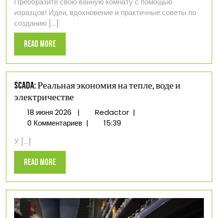
Преобразите свою ванную комнату с помощью
комнате:
изразцов! Идеи, вдохновение и практичные советы по
преимущества,
созданию [...]
виды
и
Read
Read More
дизайн
More
SCADA: Реальная экономия на тепле, воде и
электричестве
18
SCADA:
18 июня 2026
|
Redactor
|
июня
Реальная
0 Комментариев
|
15:39
2026
экономия
У [...]
на
тепле,
Read
Read More
воде
More
и
электричестве