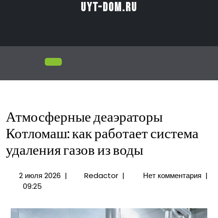
Перейти
uyt-dom.ru
к
содержимому
Открыть
меню
Атмосферные деаэраторы
Котломаш: как работает система
удаления газов из воды
2
Атмосферные
2 июля 2026
|
Redactor
|
Нет комментария
|
июля
деаэраторы
09:25
2026
Котломаш:
как
работает