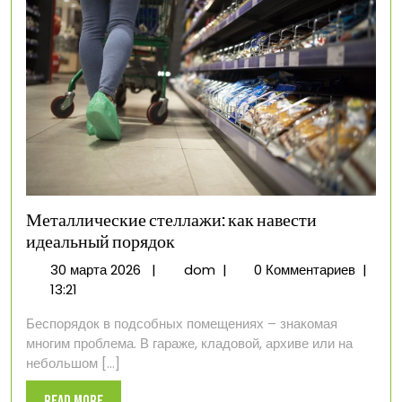
Металлические стеллажи: как навести
идеальный порядок
30
Металлические
30 марта 2026
|
dom
|
0 Комментариев
|
марта
стеллажи:
13:21
2026
как
Беспорядок в подсобных помещениях – знакомая
навести
многим проблема. В гараже, кладовой, архиве или на
идеальный
небольшом [...]
порядок
Read
Read More