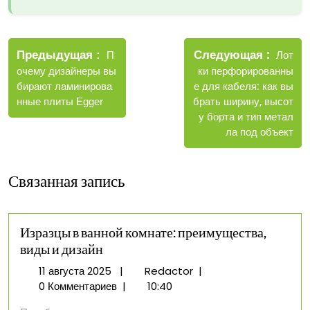
Навигация
Новые
Следующая
по
Старые
Лот
Предыдущая
П
записи
записи
ки перфорированны
очему дизайнеры вы
записям
е для кабеля: как вы
бирают ламинирова
брать ширину, высот
нные плиты Egger
у борта и тип метал
ла под объект
Связанная запись
Изразцы в ванной комнате: преимущества,
виды и дизайн
11
Изразцы
11 августа 2025
|
Redactor
|
августа
в
0 Комментариев
|
10:40
2025
ванной