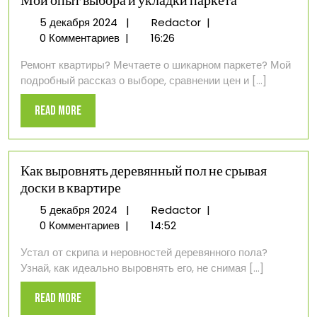
Мой опыт выбора и укладки паркета
5
Мой
5 декабря 2024
|
Redactor
|
декабря
опыт
0 Комментариев
|
16:26
2024
выбора
Ремонт квартиры? Мечтаете о шикарном паркете? Мой
и
подробный рассказ о выборе, сравнении цен и [...]
укладки
паркета
Read
Read More
More
Как выровнять деревянный пол не срывая
доски в квартире
5
Как
5 декабря 2024
|
Redactor
|
декабря
выровнять
0 Комментариев
|
14:52
2024
деревянный
Устал от скрипа и неровностей деревянного пола?
пол
Узнай, как идеально выровнять его, не снимая [...]
не
срывая
Read
Read More
доски
More