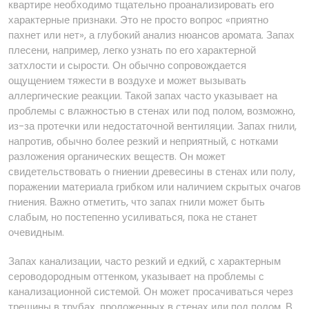
квартире необходимо тщательно проанализировать его
характерные признаки. Это не просто вопрос «приятно
пахнет или нет», а глубокий анализ нюансов аромата. Запах
плесени, например, легко узнать по его характерной
затхлости и сырости. Он обычно сопровождается
ощущением тяжести в воздухе и может вызывать
аллергические реакции. Такой запах часто указывает на
проблемы с влажностью в стенах или под полом, возможно,
из-за протечки или недостаточной вентиляции. Запах гнили,
напротив, обычно более резкий и неприятный, с нотками
разложения органических веществ. Он может
свидетельствовать о гниении древесины в стенах или полу,
поражении материала грибком или наличием скрытых очагов
гниения. Важно отметить, что запах гнили может быть
слабым, но постепенно усиливаться, пока не станет
очевидным.
Запах канализации, часто резкий и едкий, с характерным
сероводородным оттенком, указывает на проблемы с
канализационной системой. Он может просачиваться через
трещины в трубах, проложенных в стенах или под полом. В