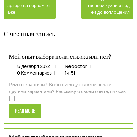
записям
твенной кухни от ид
артире на первом эт
еи до воплощения
аже
Связанная запись
Мой опыт выбора пола: стяжка или нет?
5
Мой
5 декабря 2024
|
Redactor
|
декабря
опыт
0 Комментариев
|
14:51
2024
выбора
Ремонт квартиры? Выбор между стяжкой пола и
пола:
другими вариантами? Расскажу о своем опыте, плюсах
стяжка
[...]
или
нет?
Read
Read More
More