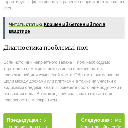
гарантирует эффективное устранение неприятного запаха из
стен.
Читать статью
Крашеный бетонный пол в
квартире
Диагностика проблемы⁚ пол
Если источник неприятного запаха – пол, необходимо
тщательно осмотреть покрытие на наличие пятен,
повреждений или изменений цвета. Обратите внимание на
щели между досками или плитками, а также на участки с
видимыми следами влаги. Проверьте состояние подложки и
основания пола. Возможно, причина запаха скрыта под
поверхностным покрытием.
Навигация
Новые
Следующая
по
Старые
Мо
Предыдущая
У
запис
записи
й опыт дизайна собс
тепление полов в кв