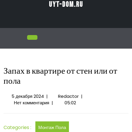
Перейти
uyt-dom.ru
к
содержимому
Открыть
меню
Запах в квартире от стен или от
пола
5
Запах
5 декабря 2024
|
Redactor
|
декабря
в
Нет комментария
|
05:02
2024
квартире
от
стен
Categories :
Монтаж Пола
или