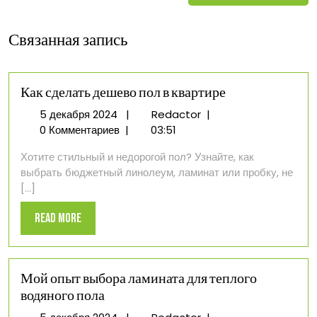
Связанная запись
Как сделать дешево пол в квартире
5
Как
5 декабря 2024
|
Redactor
|
декабря
сделать
0 Комментариев
|
03:51
2024
дешево
Хотите стильный и недорогой пол? Узнайте, как
пол
выбрать бюджетный линолеум, ламинат или пробку, не
в
[...]
квартире
Read
Read More
More
Мой опыт выбора ламината для теплого
водяного пола
5
Мой