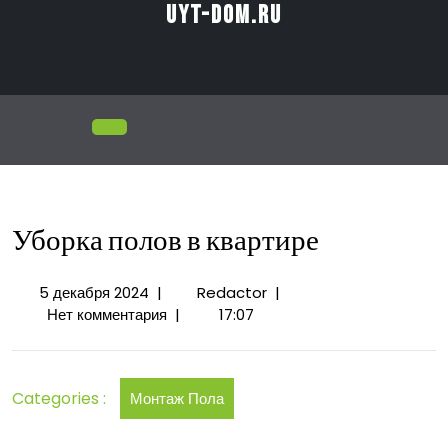
Перейти
uyt-dom.ru
к
содержимому
Открыть
меню
Уборка полов в квартире
5
Уборка
5 декабря 2024
|
Redactor
|
декабря
полов
Нет комментария
|
17:07
2024
в
квартире
Categories :
Монтаж Пола