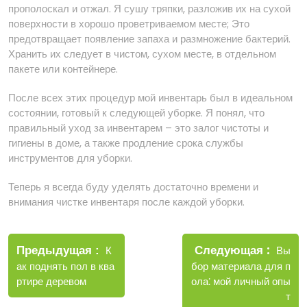
прополоскал и отжал. Я сушу тряпки, разложив их на сухой
поверхности в хорошо проветриваемом месте; Это
предотвращает появление запаха и размножение бактерий.
Хранить их следует в чистом, сухом месте, в отдельном
пакете или контейнере.
После всех этих процедур мой инвентарь был в идеальном
состоянии, готовый к следующей уборке. Я понял, что
правильный уход за инвентарем – это залог чистоты и
гигиены в доме, а также продление срока службы
инструментов для уборки.
Теперь я всегда буду уделять достаточно времени и
внимания чистке инвентаря после каждой уборки.
Навигация
Новые
Следующая
по
Старые
Вы
Предыдущая
К
запис
записи
бор материала для п
ак поднять пол в ква
записям
ола⁚ мой личный опы
ртире деревом
т