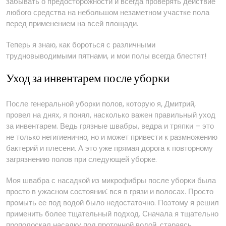
забывать о предосторожности и всегда проверять действие
любого средства на небольшом незаметном участке пола
перед применением на всей площади.
Теперь я знаю, как бороться с различными
трудновыводимыми пятнами, и мои полы всегда блестят!
Уход за инвентарем после уборки
После генеральной уборки полов, которую я, Дмитрий,
провел на днях, я понял, насколько важен правильный уход
за инвентарем. Ведь грязные швабры, ведра и тряпки – это
не только негигиенично, но и может привести к размножению
бактерий и плесени. А это уже прямая дорога к повторному
загрязнению полов при следующей уборке.
Моя швабра с насадкой из микрофибры после уборки была
просто в ужасном состоянии⁚ вся в грязи и волосах. Просто
промыть ее под водой было недостаточно. Поэтому я решил
применить более тщательный подход. Сначала я тщательно
прополоскал насадку под проточной водой, стараясь