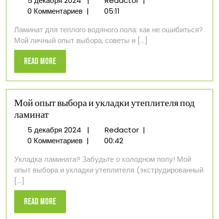
5 декабря 2024
|
Redactor
|
декабря
опыт
0 Комментариев
|
05:11
2024
выбора
Ламинат для теплого водяного пола: как не ошибиться?
ламината
Мой личный опыт выбора, советы и [...]
для
теплого
Read
Read More
водяного
More
пола
Мой опыт выбора и укладки утеплителя под
ламинат
5
Мой
5 декабря 2024
|
Redactor
|
декабря
опыт
0 Комментариев
|
00:42
2024
выбора
Укладка ламината? Забудьте о холодном полу! Мой
и
опыт выбора и укладки утеплителя (экструдированный
укладки
[...]
утеплителя
под
Read
Read More
ламинат
More