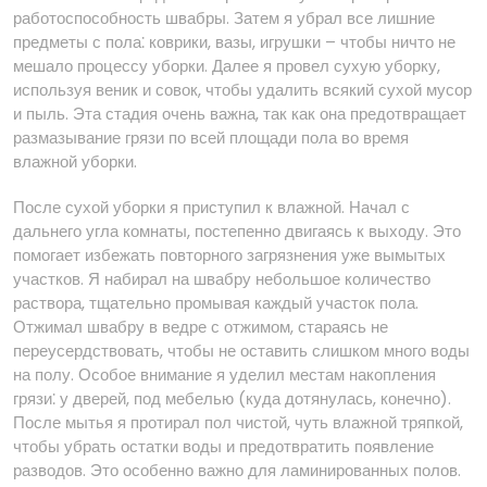
работоспособность швабры. Затем я убрал все лишние
предметы с пола⁚ коврики, вазы, игрушки – чтобы ничто не
мешало процессу уборки. Далее я провел сухую уборку,
используя веник и совок, чтобы удалить всякий сухой мусор
и пыль. Эта стадия очень важна, так как она предотвращает
размазывание грязи по всей площади пола во время
влажной уборки.
После сухой уборки я приступил к влажной. Начал с
дальнего угла комнаты, постепенно двигаясь к выходу. Это
помогает избежать повторного загрязнения уже вымытых
участков. Я набирал на швабру небольшое количество
раствора, тщательно промывая каждый участок пола.
Отжимал швабру в ведре с отжимом, стараясь не
переусердствовать, чтобы не оставить слишком много воды
на полу. Особое внимание я уделил местам накопления
грязи⁚ у дверей, под мебелью (куда дотянулась, конечно).
После мытья я протирал пол чистой, чуть влажной тряпкой,
чтобы убрать остатки воды и предотвратить появление
разводов. Это особенно важно для ламинированных полов.