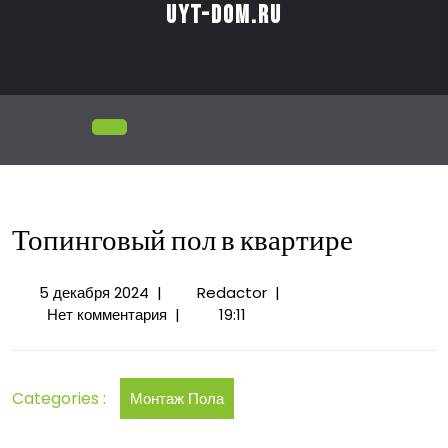
Перейти
uyt-dom.ru
к
содержимому
Открыть
меню
Топинговый пол в квартире
5
Топинговый
5 декабря 2024
|
Redactor
|
декабря
пол
Нет комментария
|
19:11
2024
в
квартире
Categories :
Монтаж Пола