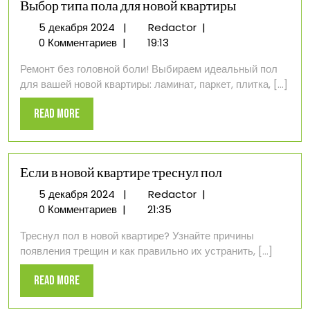
Выбор типа пола для новой квартиры
5
Выбор
5 декабря 2024
|
Redactor
|
декабря
типа
0 Комментариев
|
19:13
2024
пола
Ремонт без головной боли! Выбираем идеальный пол
для
для вашей новой квартиры: ламинат, паркет, плитка, [...]
новой
квартиры
Read
Read More
More
Если в новой квартире треснул пол
5
Если
5 декабря 2024
|
Redactor
|
декабря
в
0 Комментариев
|
21:35
2024
новой
Треснул пол в новой квартире? Узнайте причины
квартире
появления трещин и как правильно их устранить, [...]
треснул
пол
Read
Read More
More