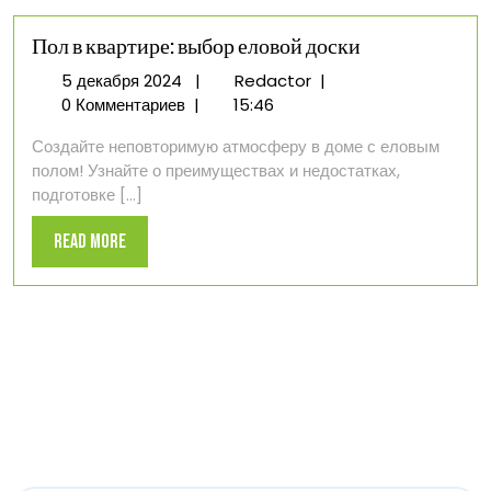
Пол в квартире: выбор еловой доски
5
Пол
5 декабря 2024
|
Redactor
|
декабря
в
0 Комментариев
|
15:46
2024
квартире:
Создайте неповторимую атмосферу в доме с еловым
выбор
полом! Узнайте о преимуществах и недостатках,
еловой
подготовке [...]
доски
Read
Read More
More