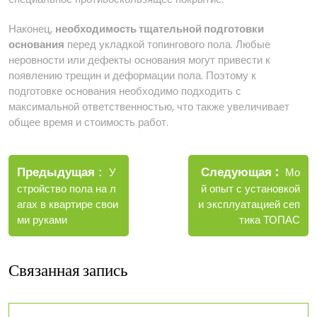
Наконец,
необходимость тщательной подготовки
основания
перед укладкой топингового пола. Любые
неровности или дефекты основания могут привести к
появлению трещин и деформации пола. Поэтому к
подготовке основания необходимо подходить с
максимальной ответственностью, что также увеличивает
общее время и стоимость работ.
Навигация
Новые
Следующая
по
Старые
Мо
Предыдущая
У
запис
записи
й опыт с установкой
стройство пола на л
записям
и эксплуатацией сеп
агах в квартире свои
тика ТОПАС
ми руками
Связанная запись