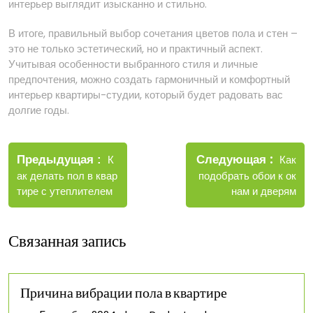
интерьер выглядит изысканно и стильно.
В итоге, правильный выбор сочетания цветов пола и стен –
это не только эстетический, но и практичный аспект.
Учитывая особенности выбранного стиля и личные
предпочтения, можно создать гармоничный и комфортный
интерьер квартиры-студии, который будет радовать вас
долгие годы.
Навигация
Новые
Следующая
по
Старые
Как
Предыдущая
К
записи
записи
подобрать обои к ок
ак делать пол в квар
записям
нам и дверям
тире с утеплителем
Связанная запись
Причина вибрации пола в квартире