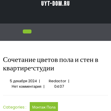
Перейти
uyt-dom.ru
к
содержимому
Открыть
меню
Сочетание цветов пола и стен в
квартире-студии
5
Сочетание
5 декабря 2024
|
Redactor
|
декабря
цветов
Нет комментария
|
04:07
2024
пола
и
стен
Categories :
Монтаж Пола
в