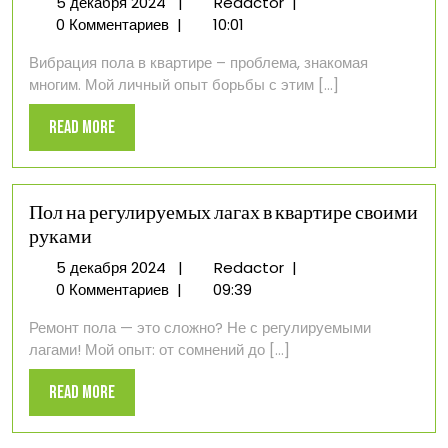
5
Причина
5 декабря 2024
|
Redactor
|
декабря
вибрации
0 Комментариев
|
10:01
2024
пола
Вибрация пола в квартире – проблема, знакомая
в
многим. Мой личный опыт борьбы с этим [...]
квартире
Read
Read More
More
Пол на регулируемых лагах в квартире своими
руками
5
Пол
5 декабря 2024
|
Redactor
|
декабря
на
0 Комментариев
|
09:39
2024
регулируемых
Ремонт пола — это сложно? Не с регулируемыми
лагах
лагами! Мой опыт: от сомнений до [...]
в
квартире
Read
Read More
своими
More
руками