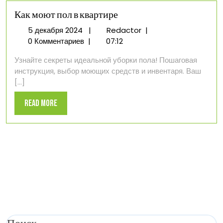
Как моют пол в квартире
5
Как
5 декабря 2024
|
Redactor
|
декабря
моют
0 Комментариев
|
07:12
2024
пол
Узнайте секреты идеальной уборки пола! Пошаговая
в
инструкция, выбор моющих средств и инвентаря. Ваш
квартире
[...]
Read
Read More
More