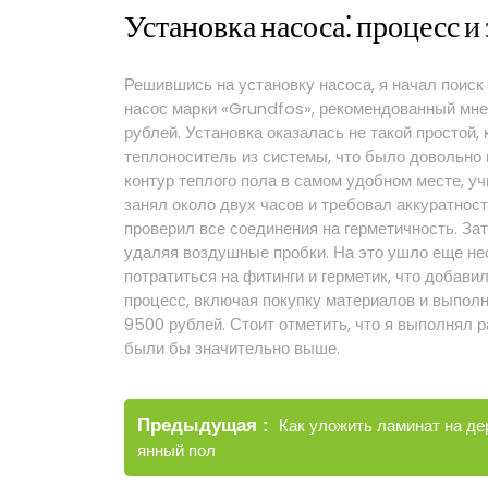
Установка насоса⁚ процесс и
Решившись на установку насоса, я начал поис
насос марки «Grundfos», рекомендованный мне
рублей. Установка оказалась не такой простой,
теплоноситель из системы, что было довольно 
контур теплого пола в самом удобном месте, у
занял около двух часов и требовал аккуратност
проверил все соединения на герметичность. За
удаляя воздушные пробки. На это ушло еще нес
потратиться на фитинги и герметик, что добави
процесс, включая покупку материалов и выполн
9500 рублей. Стоит отметить, что я выполнял р
были бы значительно выше.
Навигация
Старые
Предыдущая
Как уложить ламинат на де
по
записи
янный пол
записям