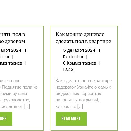
нять пол в
Как можно дешевле
ре деревом
сделать пол в квартире
5
5
кабря 2024
|
5 декабря 2024
|
Как
декабря
Как
декабря
ctor
|
Redactor
|
поднять
2024
можно
2024
мментариев
|
0 Комментариев
|
пол
дешевле
12:43
в
сделать
зите свою
Как сделать пол в квартире
квартире
пол
! Поднятие пола из
недорого? Узнайте о самых
деревом
в
воими руками:
бюджетных вариантах
квартире
е руководство,
напольных покрытий,
секреты от [...]
хитростях [...]
Read
Read
More
Read More
More
More