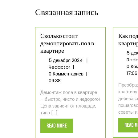
Связанная запись
Сколько стоит
Как под
демонтировать пол в
кварти
квартире
5 де
Reda
5
5 декабря 2024
|
0 Ко
Сколько
декабря
Redactor
|
17:06
стоит
2024
0 Комментариев
|
демонтировать
09:38
Преобра
пол
квартиру
Демонтаж пола в квартире
в
дерева с
– быстро, чисто и недорого!
квартире
пошагово
Цена зависит от площади,
советы и 
типа [...]
Read 
Read
Read More
More