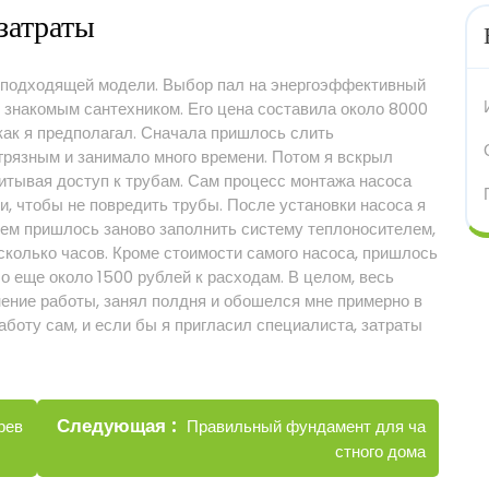
 затраты
к подходящей модели. Выбор пал на энергоэффективный
 знакомым сантехником. Его цена составила около 8000
 как я предполагал. Сначала пришлось слить
грязным и занимало много времени. Потом я вскрыл
читывая доступ к трубам. Сам процесс монтажа насоса
и, чтобы не повредить трубы. После установки насоса я
тем пришлось заново заполнить систему теплоносителем,
колько часов. Кроме стоимости самого насоса, пришлось
ло еще около 1500 рублей к расходам. В целом, весь
ение работы, занял полдня и обошелся мне примерно в
аботу сам, и если бы я пригласил специалиста, затраты
Новые
Следующая
Правильный фундамент для ча
рев
записи
стного дома