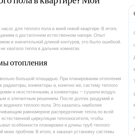
ого пола в квартире? Мой
асос для теплого пола в моей новой квартире. В итоге,
щаниям о достаточном естественном напоре. Опыт
домом и значительной длиной контуров, это было ошибкой.
не хватало тепла в дальних комнатах.
емы отопления
овольно большой площадью. При планировании отопления
 радиаторы, конвекторы и, конечно же, систему теплого
кими и неэстетичными, а конвекторы – сушили воздух.
ым и элегантным решением. После долгих раздумий и
е водяного теплого пола. Это казалось наиболее
ечивающим равномерное распределение тепла по всей
т естественной циркуляции теплоносителя, чтобы
итывал особенности планировки и длины труб теплого
й моих проблем. В итоге, я заказал установку системы