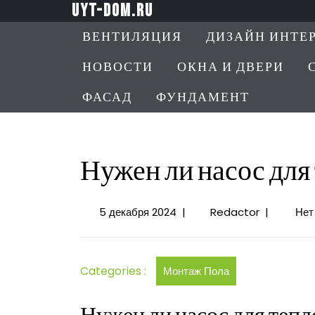
Перейти
uyt-dom.ru
к
ВЕНТИЛЯЦИЯ
ДИЗАЙН ИНТЕ
содержимому
НОВОСТИ
ОКНА И ДВЕРИ
ФАСАД
ФУНДАМЕНТ
Нужен ли насос для 
5
Нужен
5 декабря 2024
|
Redactor
|
Нет
декабря
ли
2024
насос
для
Categories :
Монтаж Пола
теплого
пола
в