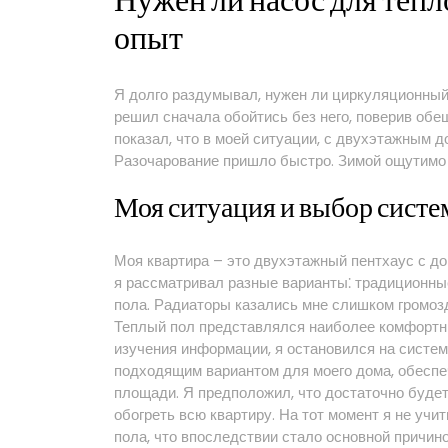
Нужен ли насос для тепл
квартире
опыт
Я долго раздумывал, нужен ли циркуляционный н
решил сначала обойтись без него, поверив обе
показал, что в моей ситуации, с двухэтажным 
Разочарование пришло быстро. Зимой ощутимо 
Моя ситуация и выбор сист
Моя квартира – это двухэтажный пентхаус с д
я рассматривал разные варианты⁚ традиционные
пола. Радиаторы казались мне слишком громозд
Теплый пол представлялся наиболее комфортн
изучения информации, я остановился на систем
подходящим вариантом для моего дома, обесп
площади. Я предположил, что достаточно буде
обогреть всю квартиру. На тот момент я не уч
пола, что впоследствии стало основной причино