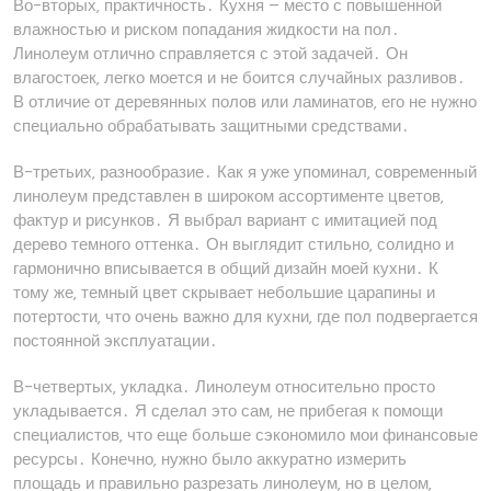
Во-вторых‚ практичность․ Кухня – место с повышенной
влажностью и риском попадания жидкости на пол․
Линолеум отлично справляется с этой задачей․ Он
влагостоек‚ легко моется и не боится случайных разливов․
В отличие от деревянных полов или ламинатов‚ его не нужно
специально обрабатывать защитными средствами․
В-третьих‚ разнообразие․ Как я уже упоминал‚ современный
линолеум представлен в широком ассортименте цветов‚
фактур и рисунков․ Я выбрал вариант с имитацией под
дерево темного оттенка․ Он выглядит стильно‚ солидно и
гармонично вписывается в общий дизайн моей кухни․ К
тому же‚ темный цвет скрывает небольшие царапины и
потертости‚ что очень важно для кухни‚ где пол подвергается
постоянной эксплуатации․
В-четвертых‚ укладка․ Линолеум относительно просто
укладывается․ Я сделал это сам‚ не прибегая к помощи
специалистов‚ что еще больше сэкономило мои финансовые
ресурсы․ Конечно‚ нужно было аккуратно измерить
площадь и правильно разрезать линолеум‚ но в целом‚