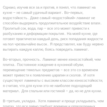
Однако‚ изучив все за и против‚ я понял‚ что ламинат на
кухне – не самый удачный вариант․ Во-первых‚
водостойкость․ Даже самый «водостойкий» ламинат не
способен выдержать продолжительное воздействие влаги․
Пролитый сок‚ вода‚ пар – все это может привести к
разбуханию и деформации покрытия․ На моей кухне‚ где
готовят практически каждый день‚ риск попадания жидкости
на пол чрезвычайно высок․ Я представлял‚ как буду нервно
вытирать каждую каплю‚ боясь повредить ламинат․
Во-вторых‚ прочность․ Ламинат менее износостойкий‚ чем
плитка․ Постоянное хождение в кухонной обуви‚
перемещение тяжелых предметов – все это со временем
может привести к появлению царапин и сколов․ И хотя
существуют ламинаты с высоким классом износостойкости‚
я считаю‚ что для кухни это не наиболее подходящий
материал․ Для спальни или гостиной – да‚ но не для кухни․
В-третьих‚ укладка․ Хотя ламинат и проще укладывать‚ чем
плитку‚ это все равно требует времени и определенных