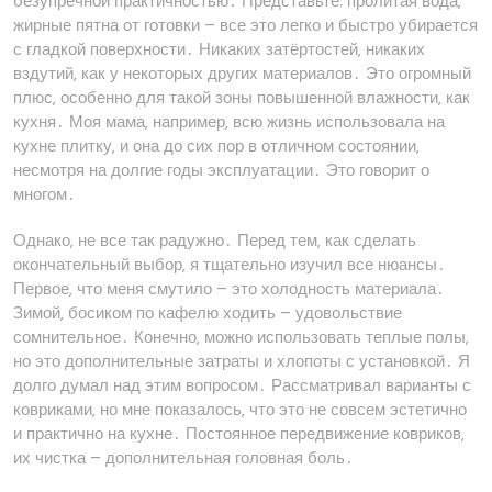
безупречной практичностью․ Представьте⁚ пролитая вода‚
жирные пятна от готовки – все это легко и быстро убирается
с гладкой поверхности․ Никаких затёртостей‚ никаких
вздутий‚ как у некоторых других материалов․ Это огромный
плюс‚ особенно для такой зоны повышенной влажности‚ как
кухня․ Моя мама‚ например‚ всю жизнь использовала на
кухне плитку‚ и она до сих пор в отличном состоянии‚
несмотря на долгие годы эксплуатации․ Это говорит о
многом․
Однако‚ не все так радужно․ Перед тем‚ как сделать
окончательный выбор‚ я тщательно изучил все нюансы․
Первое‚ что меня смутило – это холодность материала․
Зимой‚ босиком по кафелю ходить – удовольствие
сомнительное․ Конечно‚ можно использовать теплые полы‚
но это дополнительные затраты и хлопоты с установкой․ Я
долго думал над этим вопросом․ Рассматривал варианты с
ковриками‚ но мне показалось‚ что это не совсем эстетично
и практично на кухне․ Постоянное передвижение ковриков‚
их чистка – дополнительная головная боль․