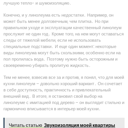
лучшую тепло- и шумоизоляцию․
Конечно‚ и у линолеума есть недостатки․ Например‚ он
может быть менее долговечным‚ чем плитка․ Но при
правильном уходе и эксплуатации качественный линолеум
прослужит не один год․ Кроме того‚ на нем могут оставаться
следы от тяжелой мебели‚ если не использовать
специальные подставки․ И еще один момент⁚ некоторые
виды линолеума могут быть скользкими‚ особенно если на
пол пролилась вода․ Поэтому нужно быть осторожным и
своевременно убирать пролитую жидкость․
Тем не менее‚ взвесив все за и против‚ я понял‚ что для моей
кухни линолеум – довольно хороший вариант․ Он сочетает
в себе доступность‚ практичность и привлекательный
внешний вид․ В итоге‚ я остановил свой выбор на
линолеуме с имитацией под дерево – он выглядит стильно и
гармонично вписывается в интерьер моей кухни․
Читать статью
Звукоизоляция моей квартиры