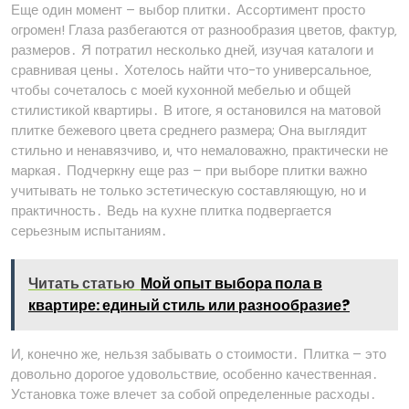
Еще один момент – выбор плитки․ Ассортимент просто
огромен! Глаза разбегаются от разнообразия цветов‚ фактур‚
размеров․ Я потратил несколько дней‚ изучая каталоги и
сравнивая цены․ Хотелось найти что-то универсальное‚
чтобы сочеталось с моей кухонной мебелью и общей
стилистикой квартиры․ В итоге‚ я остановился на матовой
плитке бежевого цвета среднего размера; Она выглядит
стильно и ненавязчиво‚ и‚ что немаловажно‚ практически не
маркая․ Подчеркну еще раз – при выборе плитки важно
учитывать не только эстетическую составляющую‚ но и
практичность․ Ведь на кухне плитка подвергается
серьезным испытаниям․
Читать статью
Мой опыт выбора пола в
квартире: единый стиль или разнообразие?
И‚ конечно же‚ нельзя забывать о стоимости․ Плитка – это
довольно дорогое удовольствие‚ особенно качественная․
Установка тоже влечет за собой определенные расходы․