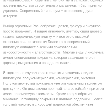
изнашивающемся покрытии с неприятным запахом․ Однако‚
посетив несколько строительных магазинов‚ я был приятно
удивлен․ Современный линолеум – это совсем другая
история!
Выбор огромный! Разнообразие цветов‚ фактур и рисунков
просто поражает․ Я видел линолеум‚ имитирующий дерево‚
камень‚ керамическую плитку – и все это с высокой
степенью реалистичности; Более того‚ современный
линолеум обладает высокими показателями
износостойкости и влагостойкости․ Многие виды линолеума
имеют специальное покрытие‚ которое защищает его от
царапин‚ выцветания и попадания влаги․
Я тщательно изучал характеристики различных видов
линолеума⁚ полукоммерческий‚ коммерческий‚ бытовой․
Полукоммерческий показался мне оптимальным вариантом
для кухни․ Он достаточно прочный‚ влагостойкий и при этом
имеет приемлемую стоимость․ Кроме того‚ я обратил
внимание на толщину покрытия и наличие подложки․ Более
толстый линолеум с хорошей подложкой обеспечивает