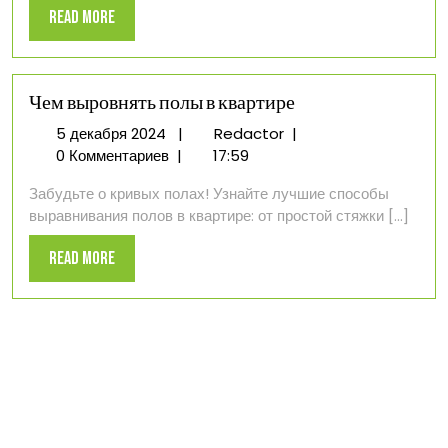
пол
Read
Read More
More
Чем выровнять полы в квартире
5
Чем
5 декабря 2024
|
Redactor
|
декабря
выровнять
0 Комментариев
|
17:59
2024
полы
Забудьте о кривых полах! Узнайте лучшие способы
в
выравнивания полов в квартире: от простой стяжки [...]
квартире
Read
Read More
More