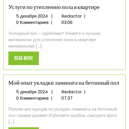
Услуги по утеплению пола в квартире
5
Услуги
5 декабря 2024
|
Redactor
|
декабря
по
0 Комментариев
|
03:06
2024
утеплению
Холодный пол – проблема? Узнайте о лучших
пола
материалах для утепления пола в квартире:
в
минеральная [...]
квартире
Read
Read More
More
Мой опыт укладки ламината на бетонный пол
5
Мой
5 декабря 2024
|
Redactor
|
декабря
опыт
0 Комментариев
|
07:37
2024
укладки
Полная инструкция по укладке ламината на бетонный
ламината
пол своими руками! Избегайте ошибок, смотрите фото
на
[...]
бетонный