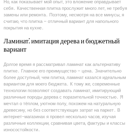
Но‚ как показывает мой опыт‚ это вложение оправдывает
себя․ Качественная плитка прослужит много лет‚ не требуя
замены или ремонта․ Поэтому‚ несмотря на все минусы‚ я
считаю‚ что плитка – отличный вариант для напольного
покрытия на кухне․
Ламинат⁚ имитация дерева и бюджетный
вариант
Долгое время я рассматривал ламинат как альтернативу
плитке․ Главное его преимущество – цена․ Значительно
более доступный‚ чем плитка‚ ламинат казался идеальным
вариантом для моего бюджета․ К тому же‚ современные
технологии позволяют создавать ламинат‚ имитирующий
различные породы дерева с поразительной точностью․ Я
мечтал о тёплом‚ уютном полу‚ похожем на натуральную
древесину‚ но без соответствующих затрат на паркет․ В
интернет-магазинах я провел несколько часов‚ изучая
различные коллекции‚ сравнивая цвета‚ фактуры и классы
износостойкости․