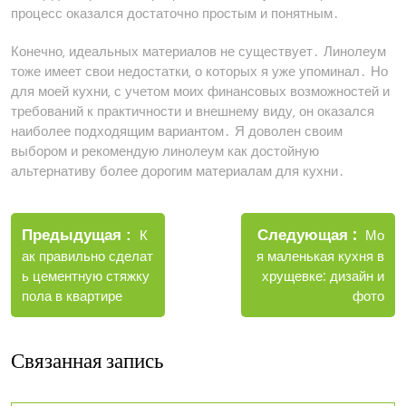
процесс оказался достаточно простым и понятным․
Конечно‚ идеальных материалов не существует․ Линолеум
тоже имеет свои недостатки‚ о которых я уже упоминал․ Но
для моей кухни‚ с учетом моих финансовых возможностей и
требований к практичности и внешнему виду‚ он оказался
наиболее подходящим вариантом․ Я доволен своим
выбором и рекомендую линолеум как достойную
альтернативу более дорогим материалам для кухни․
Навигация
Новые
Следующая
по
Старые
Мо
Предыдущая
К
запис
записи
я маленькая кухня в
ак правильно сделат
записям
хрущевке: дизайн и
ь цементную стяжку
фото
пола в квартире
Связанная запись