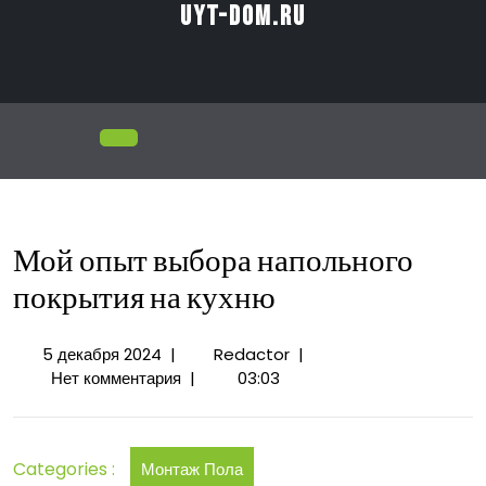
Перейти
uyt-dom.ru
к
содержимому
Открыть
меню
Мой опыт выбора напольного
покрытия на кухню
5
Мой
5 декабря 2024
|
Redactor
|
декабря
опыт
Нет комментария
|
03:03
2024
выбора
напольного
покрытия
Categories :
Монтаж Пола
на