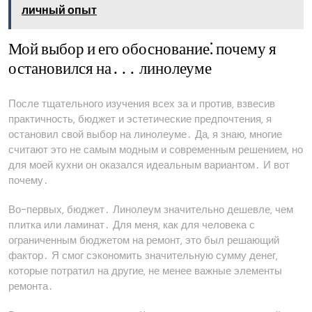
личный опыт
Мой выбор и его обоснование⁚ почему я
остановился на․․․ линолеуме
После тщательного изучения всех за и против‚ взвесив
практичность‚ бюджет и эстетические предпочтения‚ я
остановил свой выбор на линолеуме․ Да‚ я знаю‚ многие
считают это не самым модным и современным решением‚ но
для моей кухни он оказался идеальным вариантом․ И вот
почему․
Во-первых‚ бюджет․ Линолеум значительно дешевле‚ чем
плитка или ламинат․ Для меня‚ как для человека с
ограниченным бюджетом на ремонт‚ это был решающий
фактор․ Я смог сэкономить значительную сумму денег‚
которые потратил на другие‚ не менее важные элементы
ремонта․