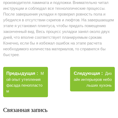
производителя ламината и подложки. Внимательно читал
инструкции и соблюдал все технологические процессы.
После завершения укладки я проверил ровность пола и
убедился в отсутствии скрипов и люфтов. На завершающем
этапе я установил плинтуса, чтобы придать помещению
законченный вид. Весь процесс укладки занял около двух
дней, что вполне соответствует планируемым срокам.
Конечно, если бы я избежал ошибок на этапе расчета
необходимого количества материалов, то справился бы
быстрее.
Навигация
Новые
Следующая
по
Старые
Диз
Предыдущая
М
записи
записи
айн интерьеров небо
ой опыт утепления
записям
льших кухонь
фасада пенопласто
м
Связанная запись