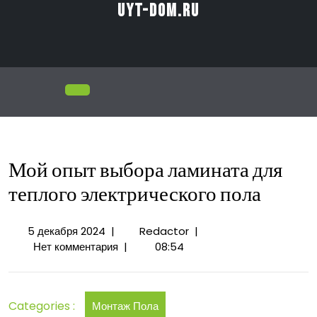
Перейти
uyt-dom.ru
к
содержимому
Открыть
меню
Мой опыт выбора ламината для
теплого электрического пола
5
Мой
5 декабря 2024
|
Redactor
|
декабря
опыт
Нет комментария
|
08:54
2024
выбора
ламината
для
Categories :
Монтаж Пола
теплого