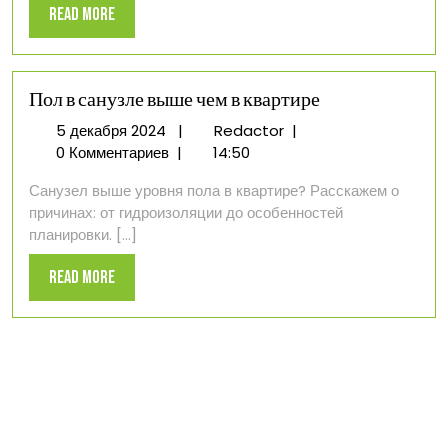
Read
Read More
квартире
More
Пол в санузле выше чем в квартире
5
Пол
5 декабря 2024
|
Redactor
|
декабря
в
0 Комментариев
|
14:50
2024
санузле
Санузел выше уровня пола в квартире? Расскажем о
выше
причинах: от гидроизоляции до особенностей
чем
планировки. [...]
в
квартире
Read
Read More
More