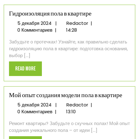
Гидроизоляция пола в квартире
5
Гидроизоляция
5 декабря 2024
|
Redactor
|
декабря
пола
0 Комментариев
|
14:28
2024
в
Забудьте о протечках! Узнайте, как правильно сделать
квартире
гидроизоляцию пола в квартире: подготовка основания,
выбор [...]
Read
Read More
More
Мой опыт создания модели пола в квартире
5
Мой
5 декабря 2024
|
Redactor
|
декабря
опыт
0 Комментариев
|
13:10
2024
создания
Ремонт квартиры? Забудьте о скучных полах! Мой опыт
модели
создания уникального пола – от идеи [...]
пола
в