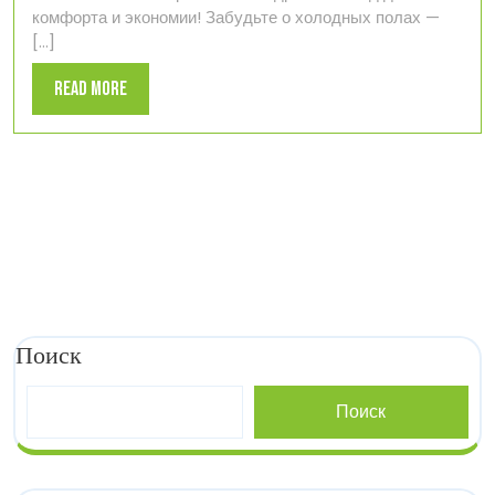
комфорта и экономии! Забудьте о холодных полах —
в
[...]
квартире
Read
Read More
More
Поиск
Поиск