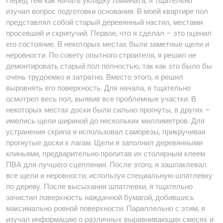
Перед тем как начать укладку ламината, я тщательно
изучил вопрос подготовки основания. В моей квартире пол
представлял собой старый деревянный настил, местами
просевший и скрипучий. Первое, что я сделал – это оценил
его состояние. В некоторых местах были заметные щели и
неровности. По совету опытного строителя, я решил не
демонтировать старый пол полностью, так как это было бы
очень трудоемко и затратно. Вместо этого, я решил
выровнять его поверхность. Для начала, я тщательно
осмотрел весь пол, выявив все проблемные участки. В
некоторых местах доски были сильно прогнуты, в других –
имелись щели шириной до нескольких миллиметров. Для
устранения скрипа я использовал саморезы, прикручивая
прогнутые доски к лагам. Щели я заполнил деревянными
клиньями, предварительно пропитав их столярным клеем
ПВА для лучшего сцепления. После этого, я зашпаклевал
все щели и неровности, используя специальную шпатлевку
по дереву. После высыхания шпатлевки, я тщательно
зачистил поверхность наждачной бумагой, добившись
максимально ровной поверхности. Параллельно с этим, я
изучал информацию о различных выравнивающих смесях и