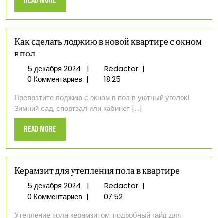
Read More
Мой
More
опыт
выбора
напольного
Как сделать лоджию в новой квартире с окном
покрытия
в пол
5
Как
5 декабря 2024
|
Redactor
|
декабря
сделать
0 Комментариев
|
18:25
2024
лоджию
Превратите лоджию с окном в пол в уютный уголок!
в
Зимний сад, спортзал или кабинет [...]
новой
квартире
Read
Read More
с
More
окном
в
пол
Керамзит для утепления пола в квартире
5
Керамзит
5 декабря 2024
|
Redactor
|
декабря
для
0 Комментариев
|
07:52
2024
утепления
Утепление пола керамзитом: подробный гайд для
пола