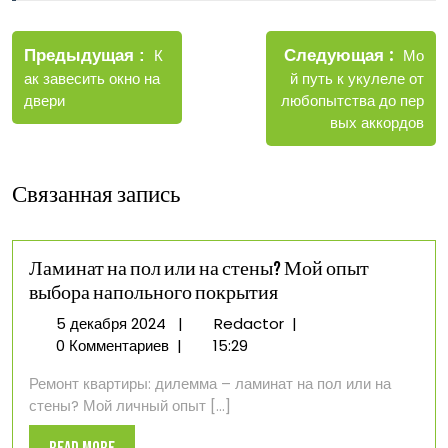
Навигация
Новые
Следующая
по
Старые
Мо
Предыдущая
К
запис
записи
й путь к укулеле от
ак завесить окно на
записям
любопытства до пер
двери
вых аккордов
Связанная запись
Ламинат на пол или на стены? Мой опыт
выбора напольного покрытия
5
Ламинат
5 декабря 2024
|
Redactor
|
декабря
на
0 Комментариев
|
15:29
2024
пол
Ремонт квартиры: дилемма – ламинат на пол или на
или
стены? Мой личный опыт [...]
на
стены?
Read