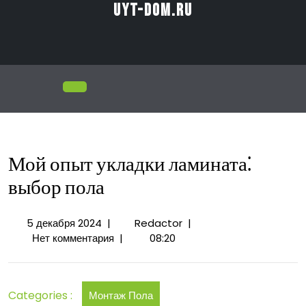
Перейти
uyt-dom.ru
к
содержимому
Открыть
меню
Мой опыт укладки ламината⁚
выбор пола
5
Мой
5 декабря 2024
|
Redactor
|
декабря
опыт
Нет комментария
|
08:20
2024
укладки
ламината⁚
выбор
Categories :
Монтаж Пола
пола