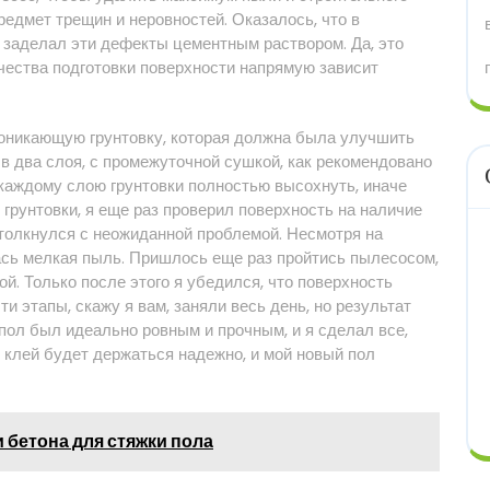
редмет трещин и неровностей. Оказалось, что в
 заделал эти дефекты цементным раствором. Да, это
ачества подготовки поверхности напрямую зависит
роникающую грунтовку, которая должна была улучшить
 в два слоя, с промежуточной сушкой, как рекомендовано
ь каждому слою грунтовки полностью высохнуть, иначе
рунтовки, я еще раз проверил поверхность на наличие
 столкнулся с неожиданной проблемой. Несмотря на
ась мелкая пыль. Пришлось еще раз пройтись пылесосом,
ой. Только после этого я убедился, что поверхность
ти этапы, скажу я вам, заняли весь день, но результат
 пол был идеально ровным и прочным, и я сделал все,
о клей будет держаться надежно, и мой новый пол
 бетона для стяжки пола