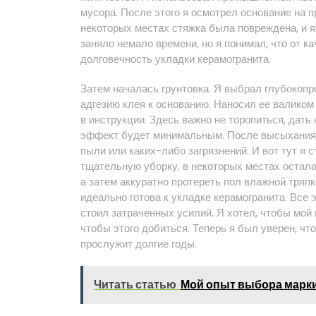
мусора. После этого я осмотрел основание на п
некоторых местах стяжка была повреждена, и я
заняло немало времени, но я понимал, что от к
долговечность укладки керамогранита.
Затем началась грунтовка. Я выбрал глубокоп
адгезию клея к основанию. Наносил ее валиком
в инструкции. Здесь важно не торопиться, дат
эффект будет минимальным. После высыхания г
пыли или каких-либо загрязнений. И вот тут я
тщательную уборку, в некоторых местах остал
а затем аккуратно протереть пол влажной тряпк
идеально готова к укладке керамогранита. Все э
стоил затраченных усилий. Я хотел, чтобы мой
чтобы этого добиться. Теперь я был уверен, чт
прослужит долгие годы.
Читать статью
Мой опыт выбора марки