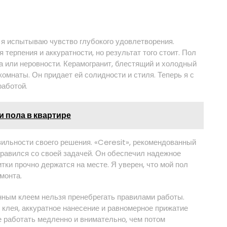
 я испытываю чувство глубокого удовлетворения.
 терпения и аккуратности, но результат того стоит. Пол
а или неровности. Керамогранит, блестящий и холодный
комнаты. Он придает ей солидности и стиля. Теперь я с
аботой.
 пола в квартире
авильности своего решения. «Ceresit», рекомендованный
правился со своей задачей. Он обеспечил надежное
тки прочно держатся на месте. Я уверен, что мой пол
монта.
енным клеем нельзя пренебрегать правилами работы.
клея, аккуратное нанесение и равномерное прижатие
е работать медленно и внимательно, чем потом