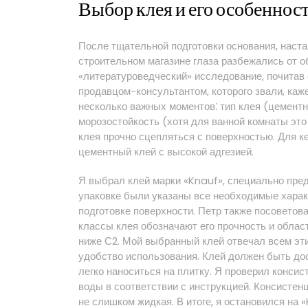
Выбор клея и его особеннос
После тщательной подготовки основания, наста
строительном магазине глаза разбежались от о
«литературоведческий» исследование, почитав
продавцом-консультантом, которого звали, каж
несколько важных моментов⁚ тип клея (цемент
морозостойкость (хотя для ванной комнаты это н
клея прочно сцепляться с поверхностью. Для к
цементный клей с высокой адгезией.
Я выбрал клей марки «Knauf», специально пред
упаковке были указаны все необходимые харак
подготовке поверхности. Петр также посоветова
классы клея обозначают его прочность и облас
ниже С2. Мой выбранный клей отвечал всем эти
удобство использования. Клей должен быть дост
легко наноситься на плитку. Я проверил конси
воды в соответствии с инструкцией. Консистен
не слишком жидкая. В итоге, я остановился на