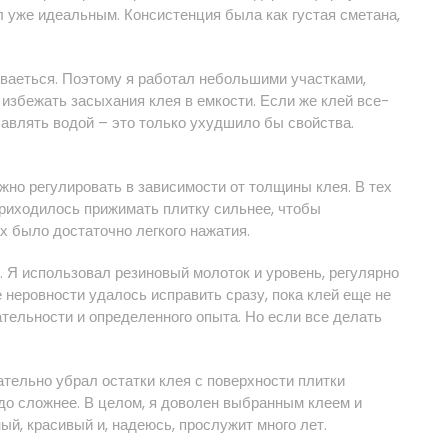
 уже идеальным. Консистенция была как густая сметана,
ваеться. Поэтому я работал небольшими участками,
 избежать засыхания клея в емкости. Если же клей все-
бавлять водой – это только ухудшило бы свойства.
ужно регулировать в зависимости от толщины клея. В тех
приходилось прижимать плитку сильнее, чтобы
х было достаточно легкого нажатия.
 Я использовал резиновый молоток и уровень, регулярно
неровности удалось исправить сразу, пока клей еще не
ательности и определенного опыта. Но если все делать
тельно убрал остатки клея с поверхности плитки
до сложнее. В целом, я доволен выбранным клеем и
ый, красивый и, надеюсь, прослужит много лет.