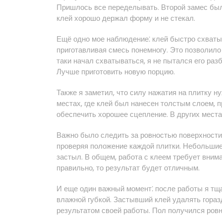
Пришлось все переделывать. Второй замес был
клей хорошо держал форму и не стекал.
Ещё одно мое наблюдение⁚ клей быстро схваты
приготавливая смесь понемногу. Это позволило
таки начал схватываться, я не пытался его раз
Лучше приготовить новую порцию.
Также я заметил, что силу нажатия на плитку н
местах, где клей был нанесен толстым слоем, 
обеспечить хорошее сцепление. В других места
Важно было следить за ровностью поверхности.
проверяя положение каждой плитки. Небольшие 
застыл. В общем, работа с клеем требует вним
правильно, то результат будет отличным.
И еще один важный момент⁚ после работы я тща
влажной губкой. Застывший клей удалять гораз
результатом своей работы. Пол получился ровн