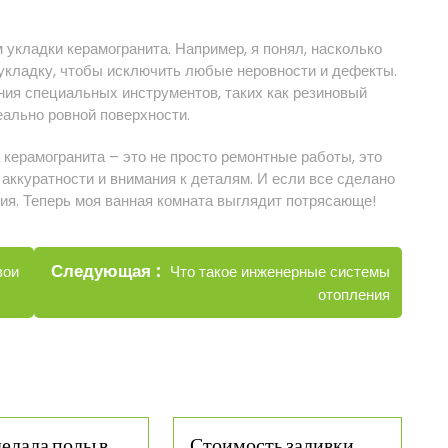
 укладки керамогранита. Например, я понял, насколько
 укладку, чтобы исключить любые неровности и дефекты.
ния специальных инструментов, таких как резиновый
еально ровной поверхности.
 керамогранита – это не просто ремонтные работы, это
 аккуратности и внимания к деталям. И если все сделано
ния. Теперь моя ванная комната выглядит потрясающе!
Новые
Следующая
Что такое инженерные системы
вои
записи
отопления
делала полы в
Стоимость заливки