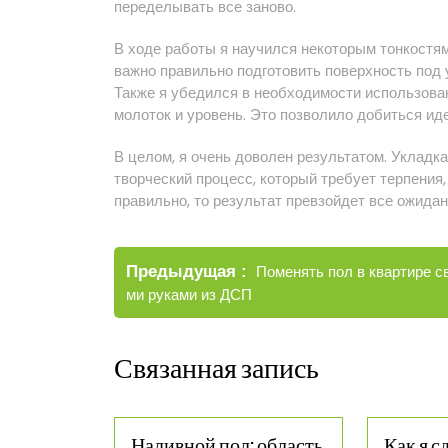
переделывать все заново.
В ходе работы я научился некоторым тонкостям
важно правильно подготовить поверхность под
Также я убедился в необходимости использова
молоток и уровень. Это позволило добиться ид
В целом, я очень доволен результатом. Укладка
творческий процесс, который требует терпения,
правильно, то результат превзойдет все ожида
Навигация
Старые
Предыдущая
Поменять пол в квартире с
по
записи
ми руками из ДСП
записям
Связанная запись
Наливной пол: область
Как я с