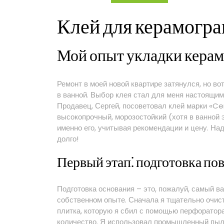
клея
Клей для керамогран
Мой опыт укладки керам
Ремонт в моей новой квартире затянулся, но во
в ванной. Выбор клея стал для меня настоящим
Продавец, Сергей, посоветовал клей марки «Cer
высокопрочный, морозостойкий (хотя в ванной э
именно его, учитывая рекомендации и цену. На
долго!
Первый этап⁚ подготовка по
Подготовка основания – это, пожалуй, самый ва
собственном опыте. Сначала я тщательно очист
плитка, которую я сбил с помощью перфоратора
количество. Я использовал промышленный пыл