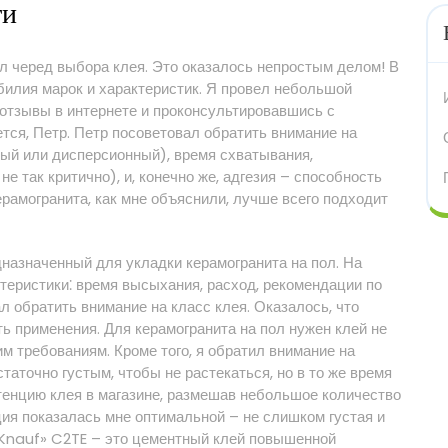
ти
л черед выбора клея. Это оказалось непростым делом! В
билия марок и характеристик. Я провел небольшой
 отзывы в интернете и проконсультировавшись с
ется, Петр. Петр посоветовал обратить внимание на
ный или дисперсионный), время схватывания,
е так критично), и, конечно же, адгезия – способность
ерамогранита, как мне объяснили, лучше всего подходит
назначенный для укладки керамогранита на пол. На
теристики⁚ время высыхания, расход, рекомендации по
л обратить внимание на класс клея. Оказалось, что
ть применения. Для керамогранита на пол нужен клей не
м требованиям. Кроме того, я обратил внимание на
аточно густым, чтобы не растекаться, но в то же время
стенцию клея в магазине, размешав небольшое количество
ция показалась мне оптимальной – не слишком густая и
 «Knauf» C2TE – это цементный клей повышенной