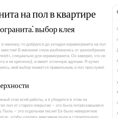
ита на пол в квартире
огранита⁚ выбор клея
т я наконец-то добрался до укладки керамогранита на пол
 квестом! В магазине глаза разбежались от разнообразия.
esit», специально для керамогранита. Он заверил, что он
то и не критично), и имеет отличную адгезию. Я купил
деюсь, мой выбор окажется правильным, и пол прослужит
верхности
жный этап всей работы, и я убедился в этом на
ил пол от старого покрытия – это была потрескавшаяся
. Пыль – это отдельная песня! Ее было невероятное
есос, чтобы удалить максимум пыли и строительного