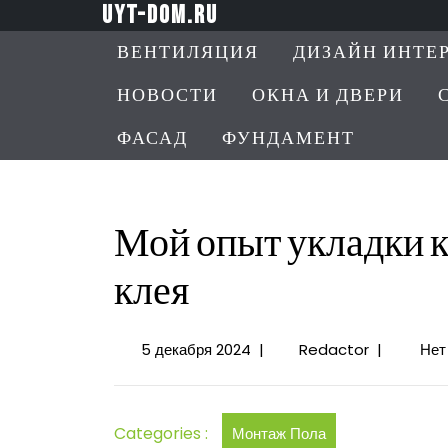
Перейти
uyt-dom.ru
к
ВЕНТИЛЯЦИЯ
ДИЗАЙН ИНТЕ
содержимому
НОВОСТИ
ОКНА И ДВЕРИ
ФАСАД
ФУНДАМЕНТ
Мой опыт укладки к
клея
5
Мой
5 декабря 2024
|
Redactor
|
Нет
декабря
опыт
2024
укладки
керамогран
Categories :
Монтаж Пола
выбор