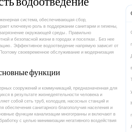
есть водоотведение
нженерная система‚ обеспечивающая сбор‚
грает ключевую роль в поддержании санитарии и гигиены‚
 загрязнение окружающей среды․ Правильно
ной и безопасной жизни в городах и поселках․ Без нее
ацию․ Эффективное водоотведение напрямую зависит от
 Поэтому своевременное обслуживание и модернизация
 основные функции
ерных сооружений и коммуникаций‚ предназначенная для
щихся в результате жизнедеятельности человека и
яет собой сеть труб‚ колодцев‚ насосных станций и
я обеспечения санитарного благополучия населения и
новные функции канализации многогранны и включают в
 обработку с целью минимизации негативного воздействия