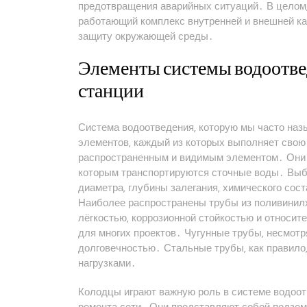
предотвращения аварийных ситуаций․ В целом‚
работающий комплекс внутренней и внешней к
защиту окружающей среды․
Элементы системы водоотвед
станции
Система водоотведения‚ которую мы часто наз
элементов‚ каждый из которых выполняет свою
распространенным и видимым элементом․ Они 
которым транспортируются сточные воды․ Выбо
диаметра‚ глубины залегания‚ химического сост
Наиболее распространены трубы из поливинилх
лёгкостью‚ коррозионной стойкостью и относит
для многих проектов․ Чугунные трубы‚ несмотр
долговечностью․ Стальные трубы‚ как правило
нагрузками․
Колодцы играют важную роль в системе водоот
ремонта сети․ Они представляют собой подзем