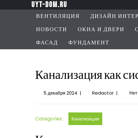
Перейти
uyt-dom.ru
к
ВЕНТИЛЯЦИЯ
ДИЗАЙН ИНТЕ
содержимому
НОВОСТИ
ОКНА И ДВЕРИ
ФАСАД
ФУНДАМЕНТ
Канализация как си
5
Канализац
5 декабря 2024
|
Redactor
|
Нет
декабря
как
2024
система
водоотвед
Categories :
Канализация