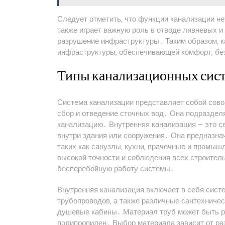
Следует отметить‚ что функции канализации н
также играет важную роль в отводе ливневых и
разрушение инфраструктуры․ Таким образом‚ к
инфраструктуры‚ обеспечивающей комфорт‚ без
Типы канализационных сист
Система канализации представляет собой сов
сбор и отведение сточных вод․ Она подраздел
канализацию․ Внутренняя канализация – это с
внутри здания или сооружения․ Она предназнач
таких как санузлы‚ кухни‚ прачечные и промы
высокой точности и соблюдения всех строител
бесперебойную работу системы․
Внутренняя канализация включает в себя систе
трубопроводов‚ а также различные сантехническ
душевые кабины․ Материал труб может быть ра
полипропилен․ Выбор материала зависит от раз