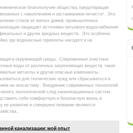
гигиеническое благополучие общества‚ предотвращая
вязанных с накоплением и застаиванием нечистот․ Это
даления стоков из жилых домов‚ промышленных
анализация защищает источники питьевого водоснабжения
 фекальных и других вредных веществ․ Это особенно
йки‚ где водоносные горизонты находятся на
е защита окружающей среды․ Современные очистные
очные воды от различных загрязняющих веществ‚ таких
 тяжелые металлы и другие опасные компоненты․
ьзоваться для технических нужд или сбрасываться в
ием на экосистему․ Внедрение современных технологий
снизить экологический след канализационных систем․
дставить себе комфортную и безопасную жизнь в
му ее развитие и совершенствование являются
озяйства․
анной канализации: мой опыт