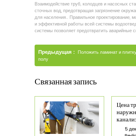
Взаимодействие труб‚ колодцев и насосных ст
сточных вод‚ предотвращая загрязнение окру
для населения․ Правильное проектирование‚ м
и эффективной работы всей системы водоотвед
системы позволяет предотвратить аварийные с
Навигация
Старые
Предыдущая
Положить ламинат и плитку
по
записи
полу
записям
Связанная запись
Цена тр
наруж
канали
5 де
Reda