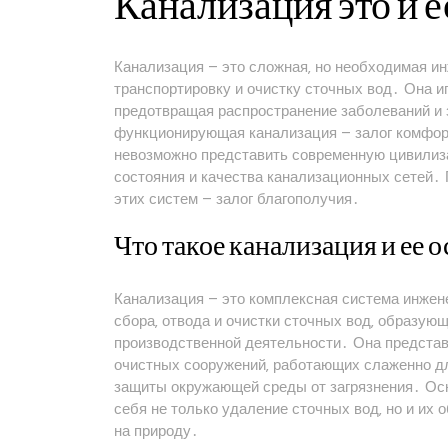
Канализация это и 
Канализация – это сложная‚ но необходимая и
транспортировку и очистку сточных вод․ Она и
предотвращая распространение заболеваний и
функционирующая канализация – залог комфорт
невозможно представить современную цивилиз
состояния и качества канализационных сетей․
этих систем – залог благополучия․
Что такое канализация и ее
Канализация – это комплексная система инжен
сбора‚ отвода и очистки сточных вод‚ образую
производственной деятельности․ Она представл
очистных сооружений‚ работающих слаженно дл
защиты окружающей среды от загрязнения․ Ос
себя не только удаление сточных вод‚ но и их
на природу․