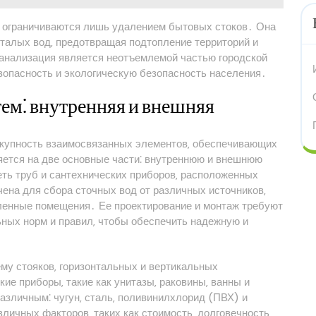
е ограничиваются лишь удалением бытовых стоков․ Она
 талых вод‚ предотвращая подтопление территорий и
анализация является неотъемлемой частью городской
опасность и экологическую безопасность населения․
ем⁚ внутренняя и внешняя
окупность взаимосвязанных элементов‚ обеспечивающих
яется на две основные части⁚ внутреннюю и внешнюю
еть труб и сантехнических приборов‚ расположенных
ена для сбора сточных вод от различных источников‚
шленные помещения․ Ее проектирование и монтаж требуют
ьных норм и правил‚ чтобы обеспечить надежную и
му стояков‚ горизонтальных и вертикальных
ие приборы‚ такие как унитазы‚ раковины‚ ванны и
зличным⁚ чугун‚ сталь‚ поливинилхлорид (ПВХ) и
личных факторов‚ таких как стоимость‚ долговечность‚