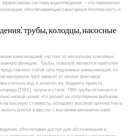
 эффективная система водоотведения – это гармонично
анализации‚ обеспечивающий санитарную безопасность и
ения⁚ трубы‚ колодцы‚ насосные
ываем канализацией‚ состоит из нескольких ключевых
 важную функцию․ Трубы‚ пожалуй‚ являются наиболее
представляют собой сеть подземных коммуникаций‚ по
р материала труб зависит от многих факторов⁚
ава сточных вод и‚ конечно же‚ бюджета проекта․
лорида (ПВХ)‚ чугуна и стали․ ПВХ трубы отличаются
ельно низкой ценой‚ что делает их популярным выбором
я на высокую стоимость‚ обладают высокой прочностью и
‚ используются в местах с высокими механическими
ведения‚ обеспечивая доступ для обслуживания и
ные сооружения‚ расположенные в местах соединения