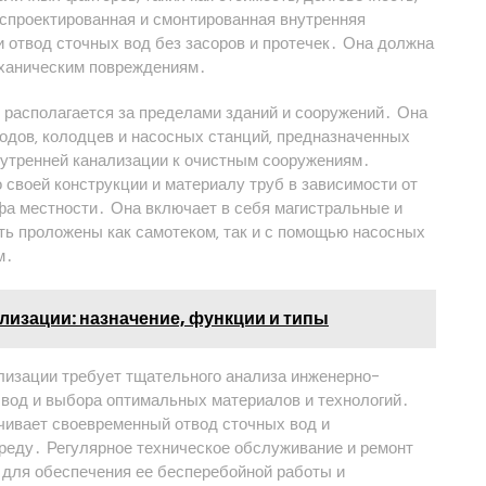
 спроектированная и смонтированная внутренняя
 отвод сточных вод без засоров и протечек․ Она должна
механическим повреждениям․
‚ располагается за пределами зданий и сооружений․ Она
одов‚ колодцев и насосных станций‚ предназначенных
внутренней канализации к очистным сооружениям․
своей конструкции и материалу труб в зависимости от
фа местности․ Она включает в себя магистральные и
ть проложены как самотеком‚ так и с помощью насосных
м․
лизации: назначение, функции и типы
лизации требует тщательного анализа инженерно-
 вод и выбора оптимальных материалов и технологий․
чивает своевременный отвод сточных вод и
реду․ Регулярное техническое обслуживание и ремонт
для обеспечения ее бесперебойной работы и