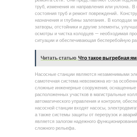
труб‚ изменения их направления или уклона․ В 
состояния труб и ремонт повреждений․ Констру
назначения и глубины залегания․ В колодцах м
затворы‚ отстойники и другие элементы‚ улуч
осмотры и чистка колодцев — необходимая пр
ситуации и обеспечивающая бесперебойную ра
Читать статью
Что такое выгребная ям
Насосные станции являются незаменимыми элем
самотечная система невозможна из-за особен
сложные инженерные сооружения‚ оснащенные н
расположенных участков в магистральные кол
автоматического управления и контроля‚ обес
насосной станции входят насосы‚ электродвига
а также системы защиты от перегрузок и авар
является залогом надежного функционирования
сложного рельефа․