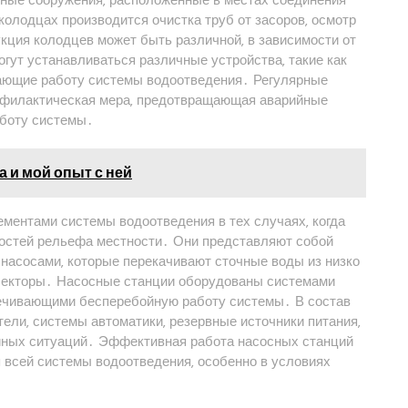
колодцах производится очистка труб от засоров‚ осмотр
кция колодцев может быть различной‚ в зависимости от
огут устанавливаться различные устройства‚ такие как
шающие работу системы водоотведения․ Регулярные
офилактическая мера‚ предотвращающая аварийные
боту системы․
а и мой опыт с ней
ентами системы водоотведения в тех случаях‚ когда
ностей рельефа местности․ Они представляют собой
асосами‚ которые перекачивают сточные воды из низко
лекторы․ Насосные станции оборудованы системами
печивающими бесперебойную работу системы․ В состав
тели‚ системы автоматики‚ резервные источники питания‚
ийных ситуаций․ Эффективная работа насосных станций
 всей системы водоотведения‚ особенно в условиях