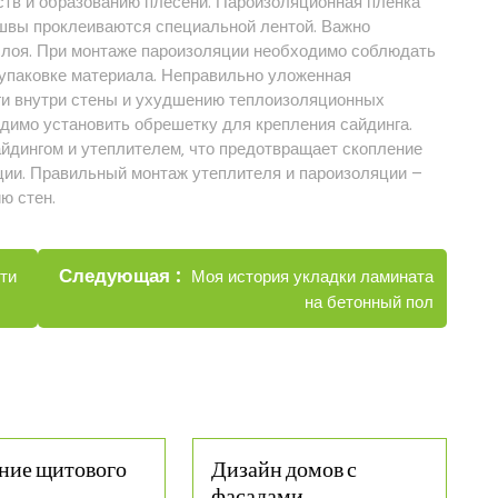
ств и образованию плесени. Пароизоляционная пленка
 швы проклеиваются специальной лентой. Важно
слоя. При монтаже пароизоляции необходимо соблюдать
 упаковке материала. Неправильно уложенная
ги внутри стены и ухудшению теплоизоляционных
димо установить обрешетку для крепления сайдинга.
йдингом и утеплителем‚ что предотвращает скопление
кции. Правильный монтаж утеплителя и пароизоляции –
ю стен.
Новые
Следующая
Моя история укладки ламината
рти
записи
на бетонный пол
ние щитового
Дизайн домов с
фасадами