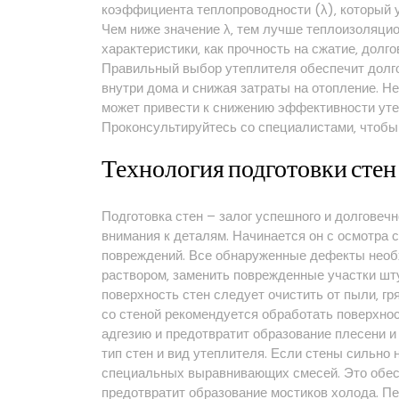
коэффициента теплопроводности (λ)‚ который у
Чем ниже значение λ‚ тем лучше теплоизоляци
характеристики‚ как прочность на сжатие‚ долго
Правильный выбор утеплителя обеспечит долго
внутри дома и снижая затраты на отопление. Не
может привести к снижению эффективности ут
Проконсультируйтесь со специалистами‚ чтобы
Технология подготовки стен
Подготовка стен – залог успешного и долговечн
внимания к деталям. Начинается он с осмотра 
повреждений. Все обнаруженные дефекты необ
раствором‚ заменить поврежденные участки шт
поверхность стен следует очистить от пыли‚ г
со стеной рекомендуется обработать поверхнос
адгезию и предотвратит образование плесени и
тип стен и вид утеплителя. Если стены сильно
специальных выравнивающих смесей. Это обесп
предотвратит образование мостиков холода. П