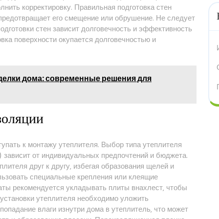
лнить корректировку. Правильная подготовка стен
 предотвращает его смещение или обрушение. Не следует
 подготовки стен зависит долговечность и эффективность
овка поверхности окупается долговечностью и
делки дома: современные решения для
золяции
тупать к монтажу утеплителя. Выбор типа утеплителя
) зависит от индивидуальных предпочтений и бюджета.
лителя друг к другу‚ избегая образования щелей и
льзовать специальные крепления или клеящие
аты рекомендуется укладывать плиты внахлест‚ чтобы
 установки утеплителя необходимо уложить
опадание влаги изнутри дома в утеплитель‚ что может