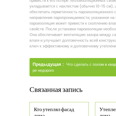
привести к его потере теплоизоляционных свой
укладывается с нахлестом (обычно 10-15 см)‚
обеспечить герметичность пароизоляционного 
направление паропроницаемости‚ указанное на
пароизоляция может привести к скоплению вла
свойств. После установки пароизоляции необхо
Она обеспечивает вентиляцию зазора между са
влаги и улучшает долговечность всей констру
ключ к эффективному и долговечному утеплени
Навигация
Старые
Предыдущая
Что сделать с полом в ква
по
записи
ре недорого
записям
Связанная запись
Кто утеплял фасад
Утепле
дома
дома