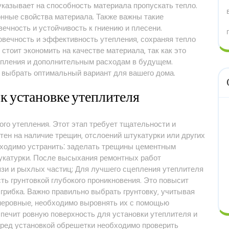
казывает на способность материала пропускать тепло.
онные свойства материала. Также важны такие
вечность и устойчивость к гниению и плесени.
вечность и эффективность утепления‚ сохраняя тепло
 стоит экономить на качестве материала‚ так как это
епления и дополнительным расходам в будущем.
 выбрать оптимальный вариант для вашего дома.
 к установке утеплителя
ого утепления. Этот этап требует тщательности и
стен на наличие трещин‚ отслоений штукатурки или других
ходимо устранить⁚ заделать трещины цементным
укатурки. После высыхания ремонтных работ
рязи и рыхлых частиц; Для лучшего сцепления утеплителя
ть грунтовкой глубокого проникновения. Это повысит
 грибка. Важно правильно выбрать грунтовку‚ учитывая
 неровные‚ необходимо выровнять их с помощью
ечит ровную поверхность для установки утеплителя и
еред установкой обрешетки необходимо проверить