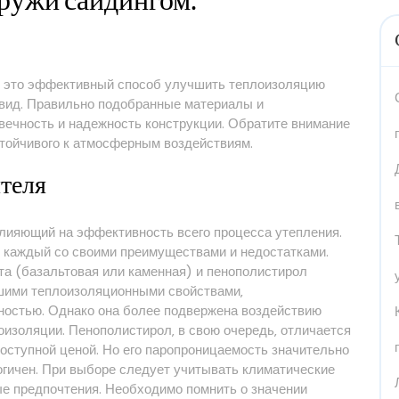
аружи сайдингом⁚
– это эффективный способ улучшить теплоизоляцию
 вид. Правильно подобранные материалы и
ечность и надежность конструкции. Обратите внимание
стойчивого к атмосферным воздействиям.
ителя
влияющий на эффективность всего процесса утепления.
 каждый со своими преимуществами и недостатками.
а (базальтовая или каменная) и пенополистирол
ошими теплоизоляционными свойствами‚
ностью. Однако она более подвержена воздействию
роизоляции. Пенополистирол‚ в свою очередь‚ отличается
оступной ценой. Но его паропроницаемость значительно
логичен. При выборе следует учитывать климатические
ые предпочтения. Необходимо помнить о значении