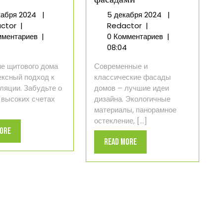
5
5
кабря 2024
|
5 декабря 2024
|
Утепление
декабря
Дизайн
декабря
ctor
|
Redactor
|
щитового
2024
домов
2024
мментариев
|
0 Комментариев
|
дома
с
08:04
фасадами
е щитового дома
Современные и
ксный подход к
классические фасады
ляции. Забудьте о
домов – лучшие идеи
 высоких счетах
дизайна. Экологичные
материалы, панорамное
остекление, [...]
Read
More
Read
Read More
More
More