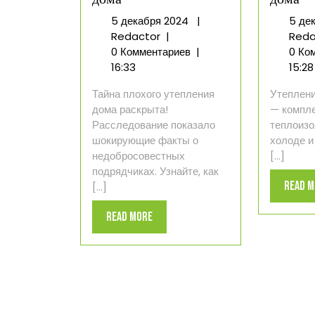
5
5 декабря 2024
|
5 де
Кто
декабря
Redactor
|
Reda
утеплял
2024
0 Комментариев
|
0 Ко
фасад
16:33
15:28
дома
Тайна плохого утепления
Утеплени
дома раскрыта!
— компле
Расследование показало
теплоизо
шокирующие факты о
холоде и
недобросовестных
[...]
подрядчиках. Узнайте, как
Read 
[...]
Read
Read More
More