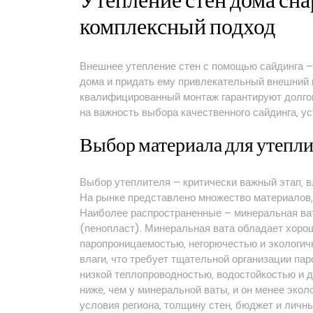
Утепление стен дома сн
комплексный подход
Внешнее утепление стен с помощью сайдинга 
дома и придать ему привлекательный внешний
квалифицированный монтаж гарантируют долгов
на важность выбора качественного сайдинга‚ у
Выбор материала для утепл
Выбор утеплителя – критически важный этап‚ 
На рынке представлено множество материалов‚
Наиболее распространенные – минеральная ват
(пенопласт). Минеральная вата обладает хор
паропроницаемостью‚ негорючестью и экологич
влаги‚ что требует тщательной организации па
низкой теплопроводностью‚ водостойкостью и д
ниже‚ чем у минеральной ваты‚ и он менее эко
условия региона‚ толщину стен‚ бюджет и личн