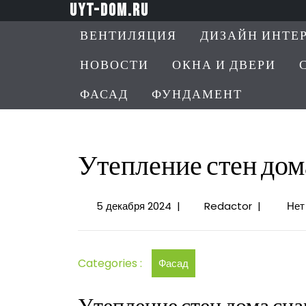
Перейти
uyt-dom.ru
к
ВЕНТИЛЯЦИЯ
ДИЗАЙН ИНТЕ
содержимому
НОВОСТИ
ОКНА И ДВЕРИ
ФАСАД
ФУНДАМЕНТ
Утепление стен дом
5
Утепление
5 декабря 2024
|
Redactor
|
Нет
декабря
стен
2024
дома
снаружи
Categories :
Фасад
сайдингом