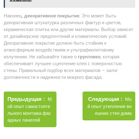
Наконец,
декоративное покрытие
. Это может быть
декоративная штукатурка различных фактур и цветов,
керамическая плитка или другие материалы. Выбор зависит
от дизайнерских предпочтений и климатических условий.
Декоративное покрытие должно быть стойким к
атмосферным воздействиям и ультрафиолетовому
излучению. Не забывайте также о
грунтовке
, которая
обеспечивает лучшее сцепление клея с поверхностью
стены. Правильный подбор всех материалов – залог
долговечности и надежности мокрого фасада.
Навигация
Новые
Следующая
по
Старые
Мо
Предыдущая
М
запис
записи
й опыт утепления вн
ой опыт самостояте
записям
ешних стен дома
льного монтажа фас
адных панелей