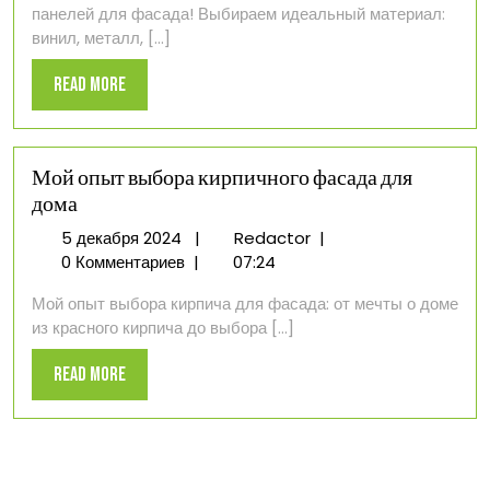
панелей для фасада! Выбираем идеальный материал:
панелями
винил, металл, [...]
Read
Read More
More
Мой опыт выбора кирпичного фасада для
дома
5
Мой
5 декабря 2024
|
Redactor
|
декабря
опыт
0 Комментариев
|
07:24
2024
выбора
Мой опыт выбора кирпича для фасада: от мечты о доме
кирпичного
из красного кирпича до выбора [...]
фасада
для
Read
Read More
дома
More