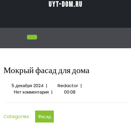
Перейти
uyt-dom.ru
к
содержимому
Открыть
меню
Мокрый фасад для дома
5
Мокрый
5 декабря 2024
|
Redactor
|
декабря
фасад
Нет комментария
|
00:08
2024
для
дома
Categories :
Фасад