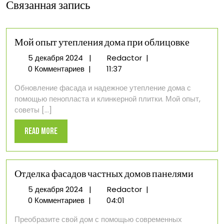
Связанная запись
Мой опыт утепления дома при облицовке
5
Мой
5 декабря 2024
|
Redactor
|
декабря
опыт
0 Комментариев
|
11:37
2024
утепления
Обновление фасада и надежное утепление дома с
дома
помощью пенопласта и клинкерной плитки. Мой опыт,
при
советы [...]
облицовке
Read
Read More
More
Отделка фасадов частных домов панелями
5
Отделка
5 декабря 2024
|
Redactor
|
декабря
фасадов
0 Комментариев
|
04:01
2024
частных
Преобразите свой дом с помощью современных
домов